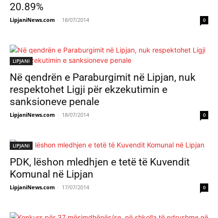
20.89%
LipjaniNews.com
-
18/07/2014
0
LIPJANI
Në qendrën e Paraburgimit në Lipjan, nuk
respektohet Ligji për ekzekutimin e
sanksioneve penale
LipjaniNews.com
-
18/07/2014
0
LIPJANI
PDK, lëshon mledhjen e tetë të Kuvendit
Komunal në Lipjan
LipjaniNews.com
-
17/07/2014
0