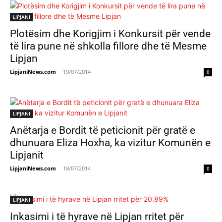
LIPJANI
Plotësim dhe Korigjim i Konkursit për vende
të lira pune në shkolla fillore dhe të Mesme
Lipjan
LipjaniNews.com
-
19/07/2014
0
LIPJANI
Anëtarja e Bordit të peticionit për gratë e
dhunuara Eliza Hoxha, ka vizitur Komunën e
Lipjanit
LipjaniNews.com
-
18/07/2014
0
LIPJANI
Inkasimi i të hyrave në Lipjan rritet për