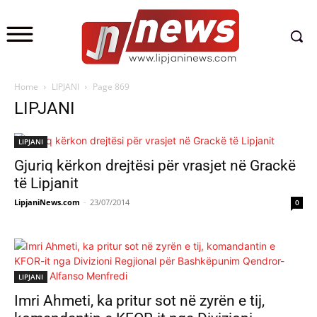
Home
LIPJANI
Page 869
LIPJANI
LIPJANI
Gjuriq kërkon drejtësi për vrasjet në Grackë
të Lipjanit
LipjaniNews.com
-
23/07/2014
0
LIPJANI
Imri Ahmeti, ka pritur sot në zyrën e tij,