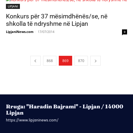
LIPJANI
Konkurs për 37 mësimdhënës/se, në
shkolla të ndryshme në Lipjan
LipjaniNews.com
-
17/07/2014
0
868
869
870
Rruga: "Haradin Bajrami" - Lipjan / 14000
Lipjan
https://www.lipjaninews.com/