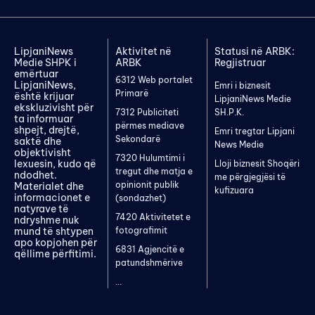
LipjaniNews
Aktivitet në
Statusi në ARBK:
Medie SHPK i
ARBK
Regjistruar
emërtuar
6312 Web portalet
LipjaniNews,
Emri i biznesit
Primarë
është krijuar
LipjaniNews Medie
ekskluzivisht për
7312 Publiciteti
SH.P.K.
ta informuar
përmes mediave
shpejt, drejtë,
Emri tregtar Lipjani
Sekondarë
saktë dhe
News Medie
objektivisht
7320 Hulumtimi i
lexuesin, kudo që
Lloji biznesit Shoqëri
tregut dhe matja e
ndodhet.
me përgjegjësi të
opinionit publik
Materialet dhe
kufizuara
informacionet e
(sondazhet)
natyrave të
7420 Aktivitetet e
ndryshme nuk
mund të shtypen
fotografimit
apo kopjohen për
6831 Agjencitë e
qëllime përfitimi.
patundshmërive
...