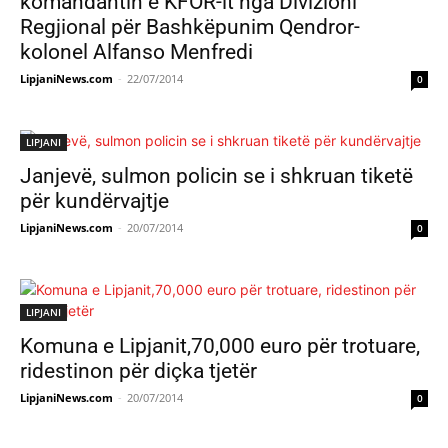
komandantin e KFOR-it nga Divizioni
Regjional për Bashkëpunim Qendror-
kolonel Alfanso Menfredi
LipjaniNews.com
-
22/07/2014
0
LIPJANI
Janjevë, sulmon policin se i shkruan tiketë
për kundërvajtje
LipjaniNews.com
-
20/07/2014
0
LIPJANI
Komuna e Lipjanit,70,000 euro për trotuare,
ridestinon për diçka tjetër
LipjaniNews.com
-
20/07/2014
0