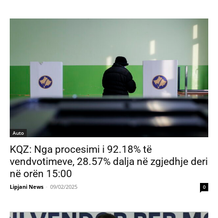
Auto
KQZ: Nga procesimi i 92.18% të
vendvotimeve, 28.57% dalja në zgjedhje deri
në orën 15:00
Lipjani News
-
09/02/2025
0