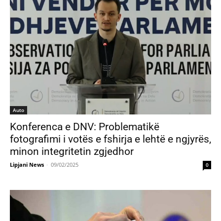
Auto
Konferenca e DNV: Problematikë
fotografimi i votës e fshirja e lehtë e ngjyrës,
minon integritetin zgjedhor
Lipjani News
-
09/02/2025
0