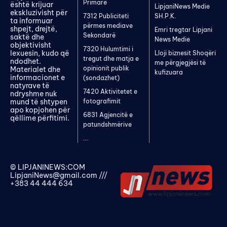
Primarë
është krijuar
LipjaniNews Medie
ekskluzivisht për
7312 Publiciteti
SH.P.K.
ta informuar
përmes mediave
shpejt, drejtë,
Emri tregtar Lipjani
Sekondarë
saktë dhe
News Medie
objektivisht
7320 Hulumtimi i
lexuesin, kudo që
Lloji biznesit Shoqëri
tregut dhe matja e
ndodhet.
me përgjegjësi të
opinionit publik
Materialet dhe
kufizuara
informacionet e
(sondazhet)
natyrave të
7420 Aktivitetet e
ndryshme nuk
mund të shtypen
fotografimit
apo kopjohen për
6831 Agjencitë e
qëllime përfitimi.
patundshmërive
...
© LIPJANINEWS:COM
LipjaniNews@gmail.com
///
+383 44 444 634