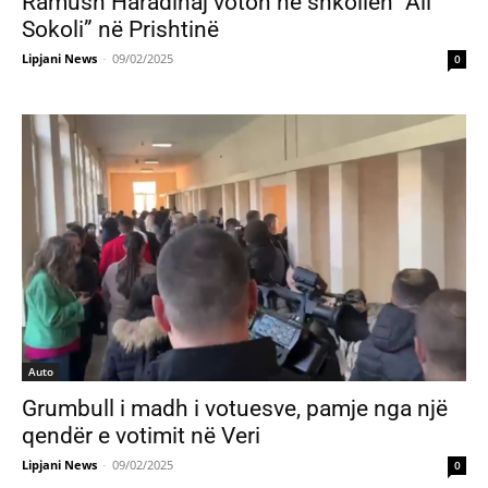
Ramush Haradinaj voton në shkollën “Ali
Sokoli” në Prishtinë
Lipjani News
-
09/02/2025
0
Auto
Grumbull i madh i votuesve, pamje nga një
qendër e votimit në Veri
Lipjani News
-
09/02/2025
0