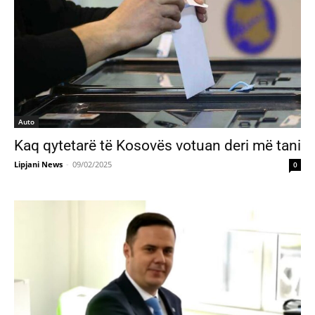
Auto
Kaq qytetarë të Kosovës votuan deri më tani
Lipjani News
-
09/02/2025
0