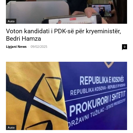
Auto
Voton kandidati i PDK-së për kryeministër,
Bedri Hamza
Lipjani News
-
09/02/2025
0
Auto