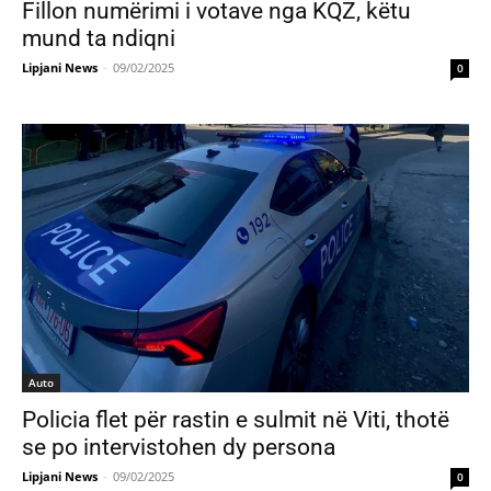
Fillon numërimi i votave nga KQZ, këtu
mund ta ndiqni
Lipjani News
-
09/02/2025
0
Auto
Policia flet për rastin e sulmit në Viti, thotë
se po intervistohen dy persona
Lipjani News
-
09/02/2025
0