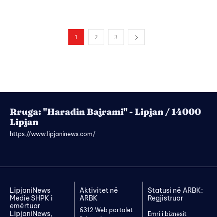
1
2
3
Rruga: "Haradin Bajrami" - Lipjan / 14000
Lipjan
https://www.lipjaninews.com/
LipjaniNews
Aktivitet në
Statusi në ARBK:
Medie SHPK i
ARBK
Regjistruar
emërtuar
6312 Web portalet
LipjaniNews,
Emri i biznesit