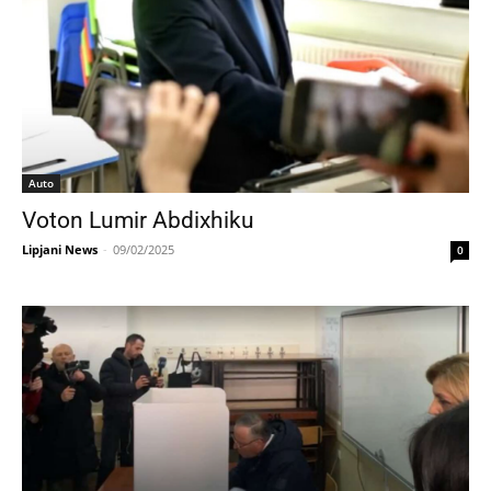
Auto
Voton Lumir Abdixhiku
Lipjani News
-
09/02/2025
0