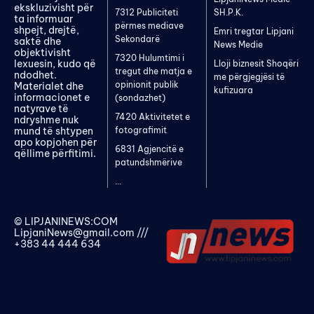
ekskluzivisht për
7312 Publiciteti
SH.P.K.
ta informuar
përmes mediave
shpejt, drejtë,
Emri tregtar Lipjani
Sekondarë
saktë dhe
News Medie
objektivisht
7320 Hulumtimi i
lexuesin, kudo që
Lloji biznesit Shoqëri
tregut dhe matja e
ndodhet.
me përgjegjësi të
opinionit publik
Materialet dhe
kufizuara
informacionet e
(sondazhet)
natyrave të
7420 Aktivitetet e
ndryshme nuk
mund të shtypen
fotografimit
apo kopjohen për
6831 Agjencitë e
qëllime përfitimi.
patundshmërive
...
© LIPJANINEWS:COM
LipjaniNews@gmail.com
///
+383 44 444 634