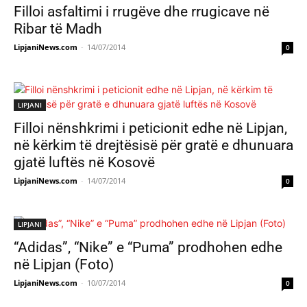
Filloi asfaltimi i rrugëve dhe rrugicave në
Ribar të Madh
LipjaniNews.com
-
14/07/2014
0
LIPJANI
Filloi nënshkrimi i peticionit edhe në Lipjan,
në kërkim të drejtësisë për gratë e dhunuara
gjatë luftës në Kosovë
LipjaniNews.com
-
14/07/2014
0
LIPJANI
“Adidas”, “Nike” e “Puma” prodhohen edhe
në Lipjan (Foto)
LipjaniNews.com
-
10/07/2014
0