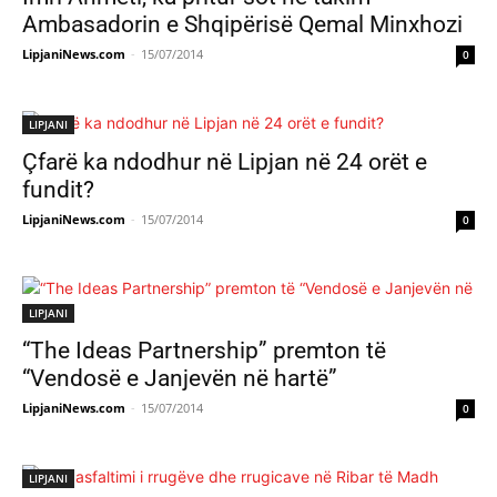
Ambasadorin e Shqipërisë Qemal Minxhozi
LipjaniNews.com
-
15/07/2014
0
LIPJANI
Çfarë ka ndodhur në Lipjan në 24 orët e
fundit?
LipjaniNews.com
-
15/07/2014
0
LIPJANI
“The Ideas Partnership” premton të
“Vendosë e Janjevën në hartë”
LipjaniNews.com
-
15/07/2014
0
LIPJANI