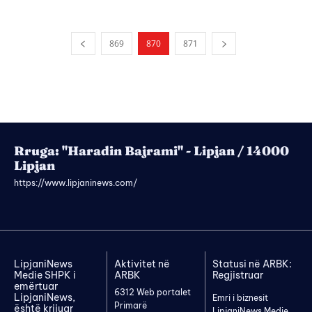
869
870
871
Rruga: "Haradin Bajrami" - Lipjan / 14000
Lipjan
https://www.lipjaninews.com/
LipjaniNews
Aktivitet në
Statusi në ARBK:
Medie SHPK i
ARBK
Regjistruar
emërtuar
6312 Web portalet
LipjaniNews,
Emri i biznesit
Primarë
është krijuar
LipjaniNews Medie