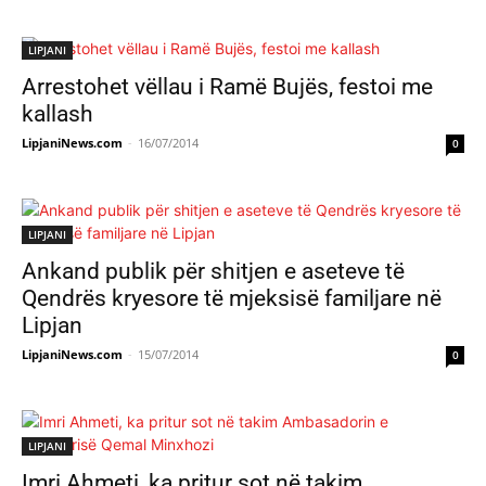
LIPJANI
Arrestohet vëllau i Ramë Bujës, festoi me
kallash
LipjaniNews.com
-
16/07/2014
0
LIPJANI
Ankand publik për shitjen e aseteve të
Qendrës kryesore të mjeksisë familjare në
Lipjan
LipjaniNews.com
-
15/07/2014
0
LIPJANI
Imri Ahmeti, ka pritur sot në takim