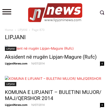
Home
LIPJANI
Page 870
LIPJANI
LIPJANI
Aksident në rrugën Lipjan-Magure (Rufc)
LipjaniNews.com
-
16/07/2014
0
LIPJANI
KOMUNA E LIPJANIT – BULETINI MUJOR/
MAJ/QERSHOR 2014
LipjaniNews.com
-
16/07/2014
0