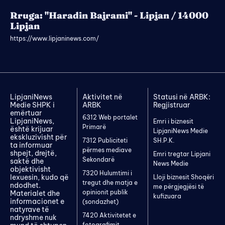
Rruga: "Haradin Bajrami" - Lipjan / 14000
Lipjan
https://www.lipjaninews.com/
LipjaniNews
Aktivitet në
Statusi në ARBK:
Medie SHPK i
ARBK
Regjistruar
emërtuar
6312 Web portalet
LipjaniNews,
Emri i biznesit
Primarë
është krijuar
LipjaniNews Medie
ekskluzivisht për
7312 Publiciteti
SH.P.K.
ta informuar
përmes mediave
shpejt, drejtë,
Emri tregtar Lipjani
Sekondarë
saktë dhe
News Medie
objektivisht
7320 Hulumtimi i
lexuesin, kudo që
Lloji biznesit Shoqëri
tregut dhe matja e
ndodhet.
me përgjegjësi të
opinionit publik
Materialet dhe
kufizuara
informacionet e
(sondazhet)
natyrave të
7420 Aktivitetet e
ndryshme nuk
fotografimit