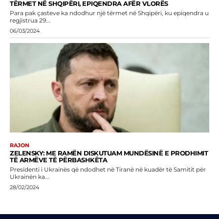
TËRMET NË SHQIPËRI, EPIQENDRA AFËR VLORËS
Para pak çasteve ka ndodhur një tërmet në Shqipëri, ku epiqendra u
regjistrua 29...
06/03/2024
RAJON
ZELENSKY: ME RAMËN DISKUTUAM MUNDËSINË E PRODHIMIT
TË ARMËVE TË PËRBASHKËTA
Presidenti i Ukrainës që ndodhet në Tiranë në kuadër të Samitit për
Ukrainën ka...
28/02/2024