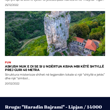
25/12/2022
FUN
ASKUSH NUK E DI SE SI U NDËRTUA KISHA MBI KËTË SHTYLLË
PREJ GURI 40 METRA
Struktura misterioze shihet në legjendën lokale si një “shtyllë e jetës”
dhe një “simbol...
20/02/2022
Rruga: "Haradin Bajrami" - Lipjan / 14000