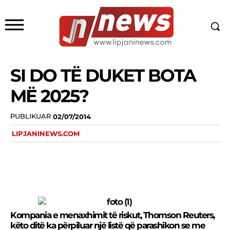
SI DO TË DUKET BOTA
MË 2025?
PUBLIKUAR
02/07/2014
LIPJANINEWS.COM
Kompania e menaxhimit të riskut, Thomson Reuters,
këto ditë ka përpiluar një listë që parashikon se me