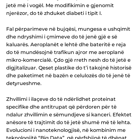
jetë më i vogël. Me modifikimin e gjenomit
njerëzor, do të zhduket diabeti i tipit I.
Fal përparimeve në bujqësi, mungesa e ushqimit
dhe ndryshimi i çmimeve do të jenë gjë e së
kaluarës. Aeroplanët e lehtë dhe bateritë e reja
do të mundësojnë trafikun ajror me aeroplanë
mikro-komercialë. Çdo gjë rreth nesh do të jetë e
digjitalizuar. Qeset plastike do t’i takojnë historisë
dhe paketimet në bazën e celulozës do të jenë të
detyrueshme.
Zhvillimi i ilaçeve do të ndërlidhet proteinat
specifike dhe antitrupat që përdoren për të
ndalur zhvillimin e sëmundjeve si kanceri. Efektet
anësore të trajtimit do të jetë shumë më të lehta.
Evolucioni i nanoteknologjisë, në kombinim me
teknologjitë “Big Data”, që përfshijnë të dhënat