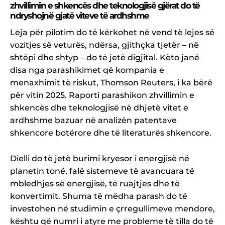
zhvillimin e shkencës dhe teknologjisë gjërat do të
ndryshojnë gjatë viteve të ardhshme
Leja për pilotim do të kërkohet në vend të lejes së
vozitjes së veturës, ndërsa, gjithçka tjetër – në
shtëpi dhe shtyp – do të jetë digjital. Këto janë
disa nga parashikimet që kompania e
menaxhimit të riskut, Thomson Reuters, i ka bërë
për vitin 2025. Raporti parashikon zhvillimin e
shkencës dhe teknologjisë në dhjetë vitet e
ardhshme bazuar në analizën patentave
shkencore botërore dhe të literaturës shkencore.
Dielli do të jetë burimi kryesor i energjisë në
planetin tonë, falë sistemeve të avancuara të
mbledhjes së energjisë, të ruajtjes dhe të
konvertimit. Shuma të mëdha parash do të
investohen në studimin e çrregullimeve mendore,
kështu që numri i atyre me probleme të tilla do të