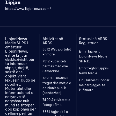
Lipjan
https://www.lipjaninews.com/
LipjaniNews
Aktivitet në
Statusi në ARBK:
Medie SHPK i
ARBK
Regjistruar
emërtuar
6312 Web portalet
LipjaniNews,
Emri i biznesit
Primarë
është krijuar
LipjaniNews Medie
ekskluzivisht për
7312 Publiciteti
SH.P.K.
ta informuar
përmes mediave
shpejt, drejtë,
Emri tregtar Lipjani
Sekondarë
saktë dhe
News Medie
objektivisht
7320 Hulumtimi i
lexuesin, kudo që
Lloji biznesit Shoqëri
tregut dhe matja e
ndodhet.
me përgjegjësi të
opinionit publik
Materialet dhe
kufizuara
informacionet e
(sondazhet)
natyrave të
7420 Aktivitetet e
ndryshme nuk
mund të shtypen
fotografimit
apo kopjohen për
6831 Agjencitë e
qëllime përfitimi.