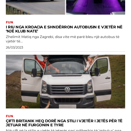
FUN
I RIU NGA KROACIA E SHNDËRRON AUTOBUSIN E VJETËR NË
‘NJË KLUB NATE’
Zhelimit Matiq nga Zagrebi, disa vite më parë bleu një autobus të
vjetër të...
26/03/2023
FUN
ÇIFTI BRITANIK HEQ DORË NGA STILI I VJETËR I JETËS PËR TË
JETUAR NË FURGONIN E TYRE
Një çift që la stilin e vjetër të jetesës pasi ndiheshin të ‘mbytur’ nga...