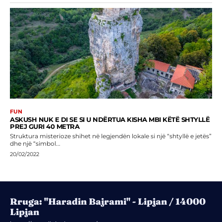
FUN
ASKUSH NUK E DI SE SI U NDËRTUA KISHA MBI KËTË SHTYLLË
PREJ GURI 40 METRA
Struktura misterioze shihet në legjendën lokale si një “shtyllë e jetës”
dhe një “simbol...
20/02/2022
Rruga: "Haradin Bajrami" - Lipjan / 14000
Lipjan