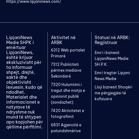
https://www.lipjaninews.com/
LipjaniNews
Aktivitet në
Statusi në ARBK:
Medie SHPK i
ARBK
Regjistruar
emërtuar
6312 Web portalet
LipjaniNews,
Emri i biznesit
Primarë
është krijuar
LipjaniNews Medie
ekskluzivisht për
7312 Publiciteti
SH.P.K.
ta informuar
përmes mediave
shpejt, drejtë,
Emri tregtar Lipjani
Sekondarë
saktë dhe
News Medie
objektivisht
7320 Hulumtimi i
lexuesin, kudo që
Lloji biznesit Shoqëri
tregut dhe matja e
ndodhet.
me përgjegjësi të
opinionit publik
Materialet dhe
kufizuara
informacionet e
(sondazhet)
natyrave të
7420 Aktivitetet e
ndryshme nuk
mund të shtypen
fotografimit
apo kopjohen për
6831 Agjencitë e
qëllime përfitimi.
patundshmërive