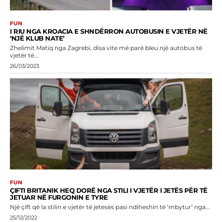
FUN
I RIU NGA KROACIA E SHNDËRRON AUTOBUSIN E VJETËR NË
‘NJË KLUB NATE’
Zhelimit Matiq nga Zagrebi, disa vite më parë bleu një autobus të
vjetër të...
26/03/2023
FUN
ÇIFTI BRITANIK HEQ DORË NGA STILI I VJETËR I JETËS PËR TË
JETUAR NË FURGONIN E TYRE
Një çift që la stilin e vjetër të jetesës pasi ndiheshin të ‘mbytur’ nga...
25/12/2022