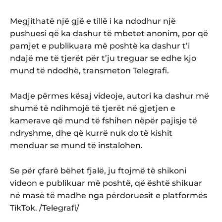
Megjithatë një gjë e tillë i ka ndodhur një
pushuesi që ka dashur të mbetet anonim, por që
pamjet e publikuara më poshtë ka dashur t’i
ndajë me të tjerët për t’ju treguar se edhe kjo
mund të ndodhë, transmeton Telegrafi.
Madje përmes kësaj videoje, autori ka dashur më
shumë të ndihmojë të tjerët në gjetjen e
kamerave që mund të fshihen nëpër pajisje të
ndryshme, dhe që kurrë nuk do të kishit
menduar se mund të instalohen.
Se për çfarë bëhet fjalë, ju ftojmë të shikoni
videon e publikuar më poshtë, që është shikuar
në masë të madhe nga përdoruesit e platformës
TikTok. /Telegrafi/