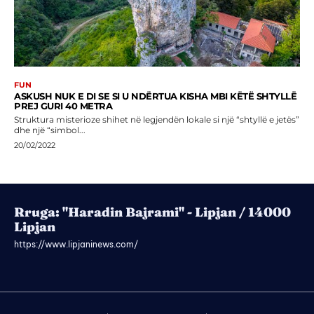
FUN
ASKUSH NUK E DI SE SI U NDËRTUA KISHA MBI KËTË SHTYLLË
PREJ GURI 40 METRA
Struktura misterioze shihet në legjendën lokale si një “shtyllë e jetës”
dhe një “simbol...
20/02/2022
Rruga: "Haradin Bajrami" - Lipjan / 14000
Lipjan
https://www.lipjaninews.com/