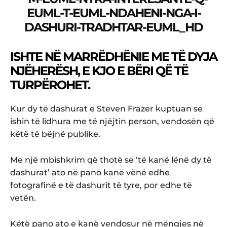
ISHTE NË MARRËDHËNIE ME TË DYJA
NJËHERËSH, E KJO E BËRI QË TË
TURPËROHET.
Kur dy të dashurat e Steven Frazer kuptuan se
ishin të lidhura me të njëjtin person, vendosën që
këtë të bëjnë publike.
Me një mbishkrim që thotë se ‘të kanë lënë dy të
dashurat’ ato në pano kanë vënë edhe
fotografinë e të dashurit të tyre, por edhe të
vetën.
Këtë pano ato e kanë vendosur në mëngjes në