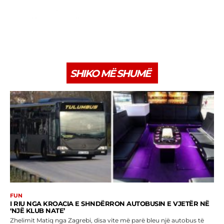
SHIKO MË SHUMË
FUN
I RIU NGA KROACIA E SHNDËRRON AUTOBUSIN E VJETËR NË
‘NJË KLUB NATE’
Zhelimit Matiq nga Zagrebi, disa vite më parë bleu një autobus të