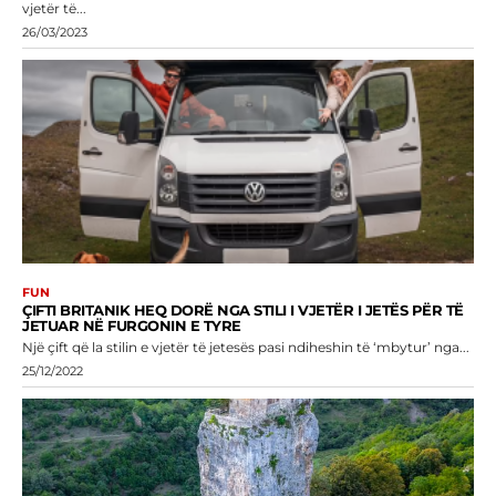
vjetër të...
26/03/2023
FUN
ÇIFTI BRITANIK HEQ DORË NGA STILI I VJETËR I JETËS PËR TË
JETUAR NË FURGONIN E TYRE
Një çift që la stilin e vjetër të jetesës pasi ndiheshin të ‘mbytur’ nga...
25/12/2022