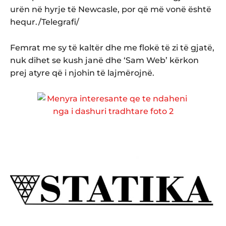
urën në hyrje të Newcasle, por që më vonë është
hequr./Telegrafi/
Femrat me sy të kaltër dhe me flokë të zi të gjatë,
nuk dihet se kush janë dhe ‘Sam Web’ kërkon
prej atyre që i njohin të lajmërojnë.