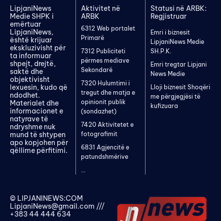
LipjaniNews
Aktivitet në
Statusi në ARBK:
Medie SHPK i
ARBK
Regjistruar
emërtuar
6312 Web portalet
LipjaniNews,
Emri i biznesit
Primarë
është krijuar
LipjaniNews Medie
ekskluzivisht për
7312 Publiciteti
SH.P.K.
ta informuar
përmes mediave
shpejt, drejtë,
Emri tregtar Lipjani
Sekondarë
saktë dhe
News Medie
objektivisht
7320 Hulumtimi i
lexuesin, kudo që
Lloji biznesit Shoqëri
tregut dhe matja e
ndodhet.
me përgjegjësi të
opinionit publik
Materialet dhe
kufizuara
informacionet e
(sondazhet)
natyrave të
7420 Aktivitetet e
ndryshme nuk
mund të shtypen
fotografimit
apo kopjohen për
6831 Agjencitë e
qëllime përfitimi.
patundshmërive
...
© LIPJANINEWS:COM
LipjaniNews@gmail.com
///
+383 44 444 634