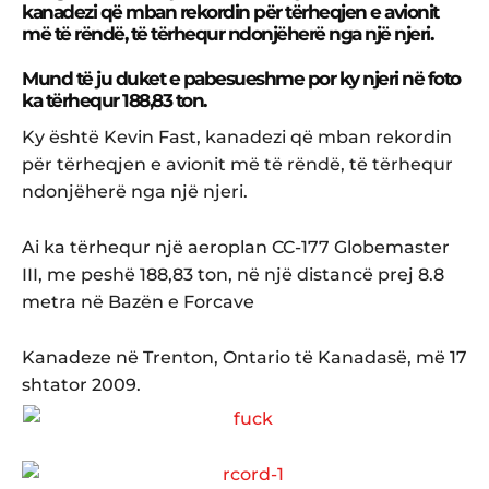
kanadezi që mban rekordin për tërheqjen e avionit
më të rëndë, të tërhequr ndonjëherë nga një njeri.
Mund të ju duket e pabesueshme por ky njeri në foto
ka tërhequr 188,83 ton.
Ky është Kevin Fast, kanadezi që mban rekordin
për tërheqjen e avionit më të rëndë, të tërhequr
ndonjëherë nga një njeri.
Ai ka tërhequr një aeroplan CC-177 Globemaster
III, me peshë 188,83 ton, në një distancë prej 8.8
metra në Bazën e Forcave
Kanadeze në Trenton, Ontario të Kanadasë, më 17
shtator 2009.