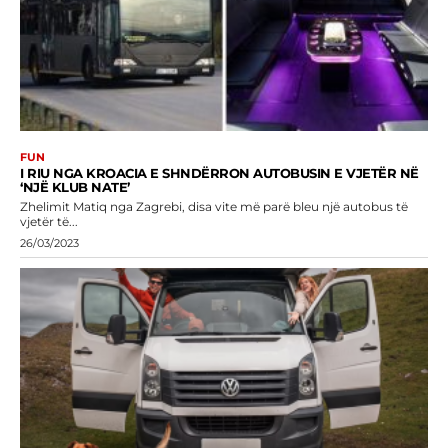
FUN
I RIU NGA KROACIA E SHNDËRRON AUTOBUSIN E VJETËR NË
‘NJË KLUB NATE’
Zhelimit Matiq nga Zagrebi, disa vite më parë bleu një autobus të
vjetër të...
26/03/2023