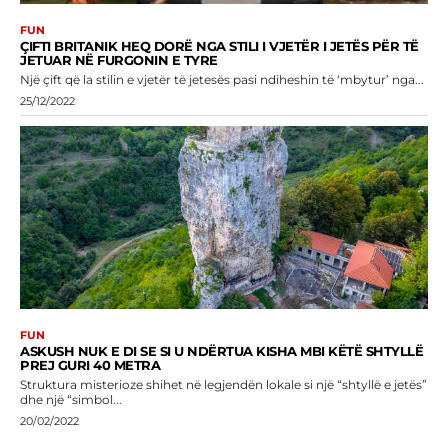
FUN
ÇIFTI BRITANIK HEQ DORË NGA STILI I VJETËR I JETËS PËR TË
JETUAR NË FURGONIN E TYRE
Një çift që la stilin e vjetër të jetesës pasi ndiheshin të ‘mbytur’ nga...
25/12/2022
FUN
ASKUSH NUK E DI SE SI U NDËRTUA KISHA MBI KËTË SHTYLLË
PREJ GURI 40 METRA
Struktura misterioze shihet në legjendën lokale si një “shtyllë e jetës”
dhe një “simbol...
20/02/2022