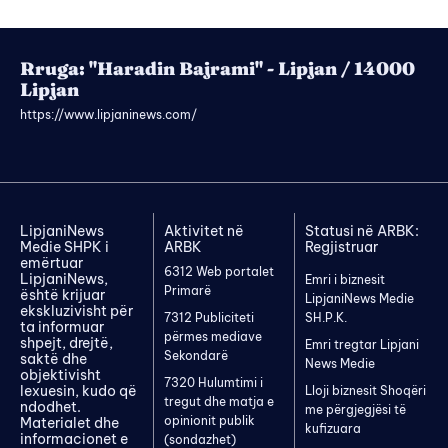
Rruga: "Haradin Bajrami" - Lipjan / 14000
Lipjan
https://www.lipjaninews.com/
LipjaniNews
Aktivitet në
Statusi në ARBK:
Medie SHPK i
ARBK
Regjistruar
emërtuar
6312 Web portalet
LipjaniNews,
Emri i biznesit
Primarë
është krijuar
LipjaniNews Medie
ekskluzivisht për
7312 Publiciteti
SH.P.K.
ta informuar
përmes mediave
shpejt, drejtë,
Emri tregtar Lipjani
Sekondarë
saktë dhe
News Medie
objektivisht
7320 Hulumtimi i
lexuesin, kudo që
Lloji biznesit Shoqëri
tregut dhe matja e
ndodhet.
me përgjegjësi të
opinionit publik
Materialet dhe
kufizuara
informacionet e
(sondazhet)