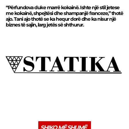
“Përfundova duke marrë kokainë. Ishte një stil jetese
me kokainë, shpejtësi dhe shampanjë franceze,” thotë
ajo. Tani ajo thotë se ka hequr dorë dhe ka nisur një
biznes të sajin, larg jetës së shthurur.
SHIKO MË SHUMË