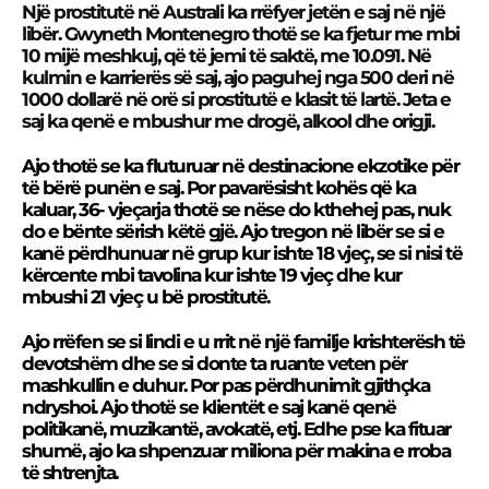
Një prostitutë në Australi ka rrëfyer jetën e saj në një
libër. Gwyneth Montenegro thotë se ka fjetur me mbi
10 mijë meshkuj, që të jemi të saktë, me 10.091. Në
kulmin e karrierës së saj, ajo paguhej nga 500 deri në
1000 dollarë në orë si prostitutë e klasit të lartë. Jeta e
saj ka qenë e mbushur me drogë, alkool dhe origji.
Ajo thotë se ka fluturuar në destinacione ekzotike për
të bërë punën e saj. Por pavarësisht kohës që ka
kaluar, 36- vjeçarja thotë se nëse do kthehej pas, nuk
do e bënte sërish këtë gjë. Ajo tregon në libër se si e
kanë përdhunuar në grup kur ishte 18 vjeç, se si nisi të
kërcente mbi tavolina kur ishte 19 vjeç dhe kur
mbushi 21 vjeç u bë prostitutë.
Ajo rrëfen se si lindi e u rrit në një familje krishterësh të
devotshëm dhe se si donte ta ruante veten për
mashkullin e duhur. Por pas përdhunimit gjithçka
ndryshoi. Ajo thotë se klientët e saj kanë qenë
politikanë, muzikantë, avokatë, etj. Edhe pse ka fituar
shumë, ajo ka shpenzuar miliona për makina e rroba
të shtrenjta.