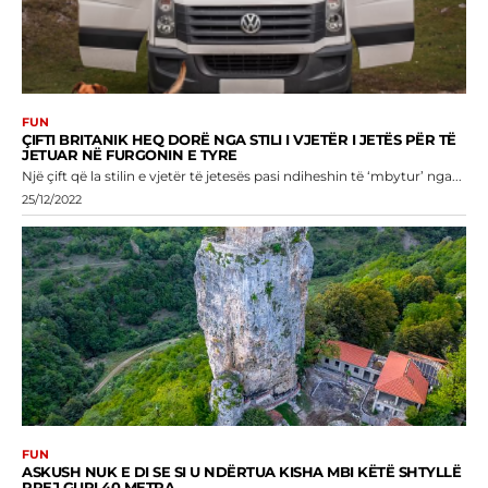
FUN
ÇIFTI BRITANIK HEQ DORË NGA STILI I VJETËR I JETËS PËR TË
JETUAR NË FURGONIN E TYRE
Një çift që la stilin e vjetër të jetesës pasi ndiheshin të ‘mbytur’ nga...
25/12/2022
FUN
ASKUSH NUK E DI SE SI U NDËRTUA KISHA MBI KËTË SHTYLLË
PREJ GURI 40 METRA