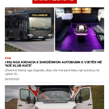
FUN
I RIU NGA KROACIA E SHNDËRRON AUTOBUSIN E VJETËR NË
‘NJË KLUB NATE’
Zhelimit Matiq nga Zagrebi, disa vite më parë bleu një autobus të
vjetër të...
26/03/2023