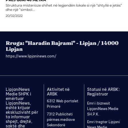
Struktura misterioze shihet në legjendën lokale si një “shtyllë e jetës”
dhe një “simbol...
20/02/2022
Rruga: "Haradin Bajrami" - Lipjan / 14000
Lipjan
https://www.lipjaninews.com/
LipjaniNews
Aktivitet në
Statusi në ARBK:
Medie SHPK i
ARBK
Regjistruar
emërtuar
6312 Web portalet
LipjaniNews,
Emri i biznesit
Primarë
është krijuar
LipjaniNews Medie
ekskluzivisht për
7312 Publiciteti
SH.P.K.
ta informuar
përmes mediave
shpejt, drejtë,
Emri tregtar Lipjani
Sekondarë
saktë dhe
News Medie