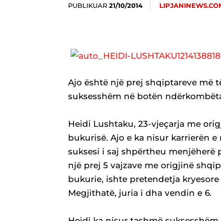
PUBLIKUAR
LIPJANINEWS.CO
21/10/2014
Ajo është një prej shqiptareve më t
suksesshëm në botën ndërkombëta
Heidi Lushtaku, 23-vjeçarja me orig
bukurisë. Ajo e ka nisur karrierën 
suksesi i saj shpërtheu menjëherë p
një prej 5 vajzave me origjinë shq
bukurie, ishte pretendetja kryesore
Megjithatë, juria i dha vendin e 6.
Heidi ka nisur tashmë suksesshëm k