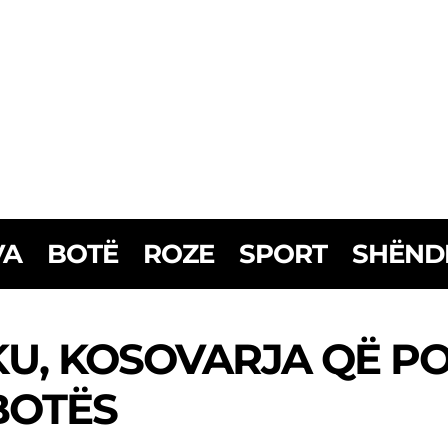
VA
BOTË
ROZE
SPORT
SHËND
KU, KOSOVARJA QË P
BOTËS