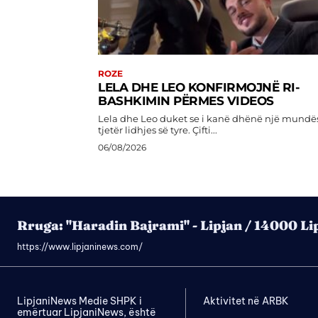
ROZE
LELA DHE LEO KONFIRMOJNË RI-
BASHKIMIN PËRMES VIDEOS
Lela dhe Leo duket se i kanë dhënë një mundë
tjetër lidhjes së tyre. Çifti...
06/08/2026
Rruga: "Haradin Bajrami" - Lipjan / 14000 Li
https://www.lipjaninews.com/
LipjaniNews Medie SHPK i
Aktivitet në ARBK
emërtuar LipjaniNews, është