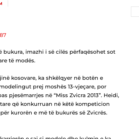
M
ë bukura, imazhi i së cilës përfaqësohet sot
re të modës.
jinë kosovare, ka shkëlqyer në botën e
e modelingut prej moshës 13-vjeçare, por
as pjesëmarrjes në “Miss Zvicra 2013”. Heidi,
iptare që konkurruan në këtë kompeticion
 për kurorën e më të bukurës së Zvicrës.
arrierën e saj si modele dhe kulmin e ka