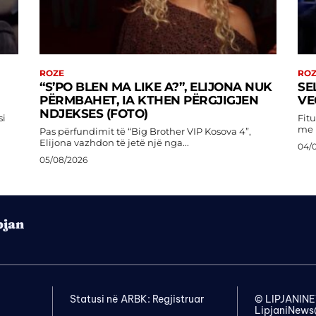
ROZE
RO
“S’PO BLEN MA LIKE A?”, ELIJONA NUK
SE
PËRMBAHET, IA KTHEN PËRGJIGJEN
VE
NDJEKSES (FOTO)
si
Fitu
me 
Pas përfundimit të “Big Brother VIP Kosova 4”,
Elijona vazhdon të jetë një nga...
04/
05/08/2026
pjan
Statusi në ARBK: Regjistruar
© LIPJANI
LipjaniNew