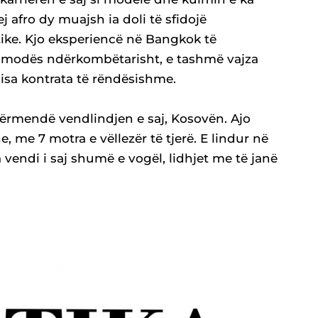
ej afro dy muajsh ia doli të sfidojë
tike. Kjo eksperiencë në Bangkok të
 e modës ndërkombëtarisht, e tashmë vajza
isa kontrata të rëndësishme.
përmendë vendlindjen e saj, Kosovën. Ajo
e, me 7 motra e vëllezër të tjerë. E lindur në
 vendi i saj shumë e vogël, lidhjet me të janë