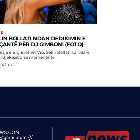
ZE
LIN BOLLATI NDAN DEDIKIMIN E
ÇANTË PËR DJ GIMBON! (FOTO)
esja e Big Brother Vip, Selin Bollati ka ndarë
ndjekësit disa momente të...
08/2026
NEWS:COM
s@gmail.com
///