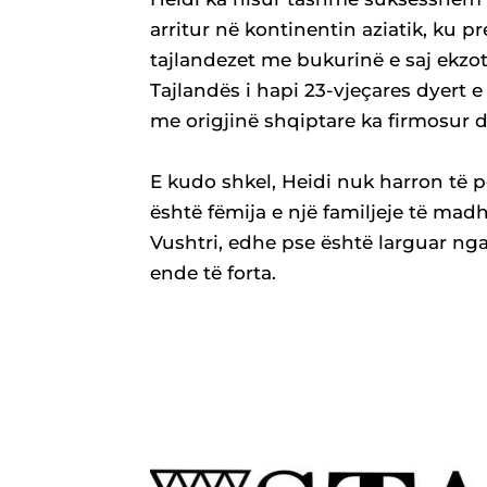
arritur në kontinentin aziatik, ku pr
tajlandezet me bukurinë e saj ekzo
Tajlandës i hapi 23-vjeçares dyert
me origjinë shqiptare ka firmosur d
E kudo shkel, Heidi nuk harron të 
është fëmija e një familjeje të madh
Vushtri, edhe pse është larguar nga
ende të forta.