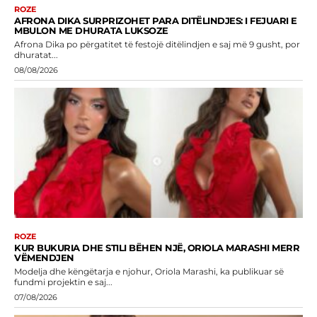
ROZE
AFRONA DIKA SURPRIZOHET PARA DITËLINDJES: I FEJUARI E
MBULON ME DHURATA LUKSOZE
Afrona Dika po përgatitet të festojë ditëlindjen e saj më 9 gusht, por
dhuratat...
08/08/2026
ROZE
KUR BUKURIA DHE STILI BËHEN NJË, ORIOLA MARASHI MERR
VËMENDJEN
Modelja dhe këngëtarja e njohur, Oriola Marashi, ka publikuar së
fundmi projektin e saj...
07/08/2026