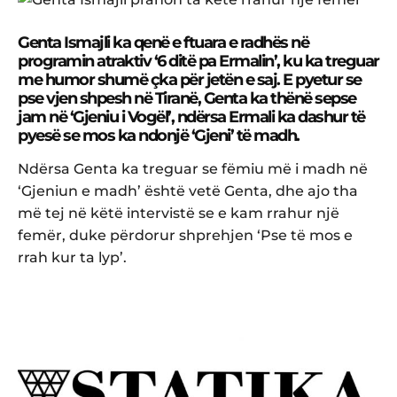
​Genta Ismajli ka qenë e ftuara e radhës në
programin atraktiv ‘6 ditë pa Ermalin’, ku ka treguar
me humor shumë çka për jetën e saj. E pyetur se
pse vjen shpesh në Tiranë, Genta ka thënë sepse
jam në ‘Gjeniu i Vogël’, ndërsa Ermali ka dashur të
pyesë se mos ka ndonjë ‘Gjeni’ të madh.
Ndërsa Genta ka treguar se fëmiu më i madh në
‘Gjeniun e madh’ është vetë Genta, dhe ajo tha
më tej në këtë intervistë se e kam rrahur një
femër, duke përdorur shprehjen ‘Pse të mos e
rrah kur ta lyp’.