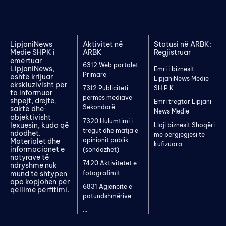
LipjaniNews
Aktivitet në
Statusi në ARBK:
Medie SHPK i
ARBK
Regjistruar
emërtuar
6312 Web portalet
LipjaniNews,
Emri i biznesit
Primarë
është krijuar
LipjaniNews Medie
ekskluzivisht për
7312 Publiciteti
SH.P.K.
ta informuar
përmes mediave
shpejt, drejtë,
Emri tregtar Lipjani
Sekondarë
saktë dhe
News Medie
objektivisht
7320 Hulumtimi i
lexuesin, kudo që
Lloji biznesit Shoqëri
tregut dhe matja e
ndodhet.
me përgjegjësi të
opinionit publik
Materialet dhe
kufizuara
informacionet e
(sondazhet)
natyrave të
7420 Aktivitetet e
ndryshme nuk
mund të shtypen
fotografimit
apo kopjohen për
6831 Agjencitë e
qëllime përfitimi.
patundshmërive
...