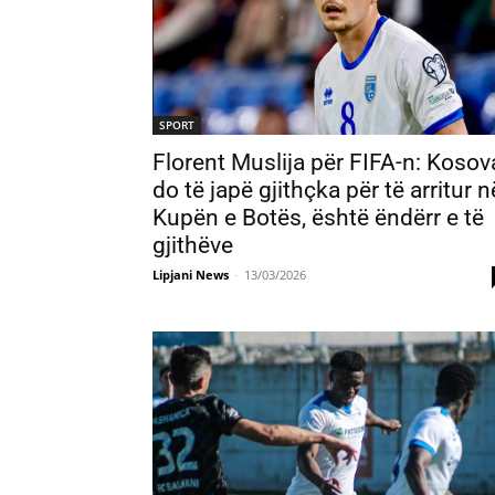
SPORT
Florent Muslija për FIFA-n: Kosov
do të japë gjithçka për të arritur n
Kupën e Botës, është ëndërr e të
gjithëve
Lipjani News
-
13/03/2026