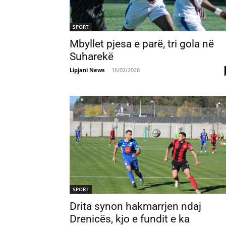
SPORT
Mbyllet pjesa e parë, tri gola në
Suharekë
Lipjani News
-
16/02/2026
SPORT
Drita synon hakmarrjen ndaj
Drenicës, kjo e fundit e ka