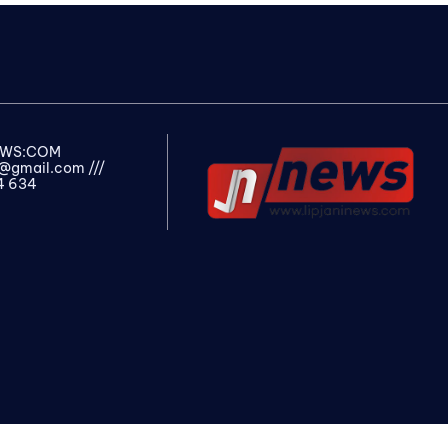
NEWS:COM
s@gmail.com
///
4 634