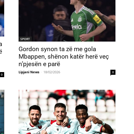
SPORT
a
Gordon synon ta zë me gola
ë
Mbappen, shënon katër herë veç
n’pjesën e parë
Lipjani News
-
18/02/2026
0
0