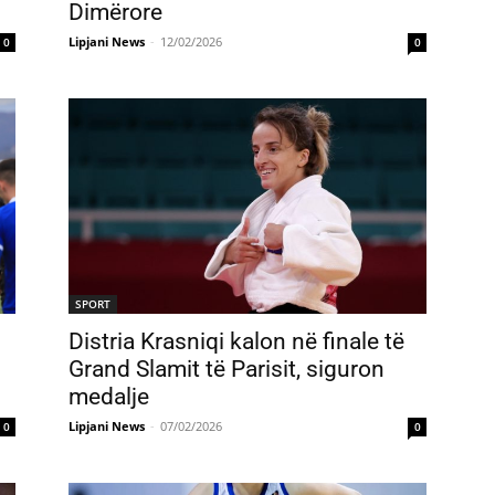
Dimërore
Lipjani News
-
12/02/2026
0
0
SPORT
Distria Krasniqi kalon në finale të
Grand Slamit të Parisit, siguron
medalje
Lipjani News
-
07/02/2026
0
0