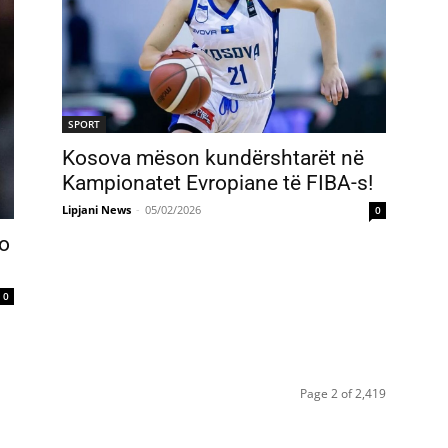
SPORT
Kosova mëson kundërshtarët në
Kampionatet Evropiane të FIBA-s!
Lipjani News
-
05/02/2026
0
o
0
Page 2 of 2,419