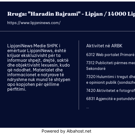
Rruga: "Haradin Bajrami" - Lipjan / 14000 Li
https://www.lipjaninews.com/
LipjaniNews Medie SHPK i
Aktivitet në ARBK
emërtuar LipjaniNews, është
6312 Web portalet Primarë
krijuar ekskluzivisht për ta
informuar shpejt, drejtë, saktë
7312 Publiciteti përmes me
dhe objektivisht lexuesin, kudo
Sekondarë
që ndodhet. Materialet dhe
informacionet e natyrave të
7320 Hulumtimi i tregut dh
ndryshme nuk mund të shtypen
e opinionit publik (sondazh
apo kopjohen për qëllime
përfitimi.
7420 Aktivitetet e fotograf
6831 Agjencitë e patundsh
...
Powered by Albahost.net