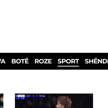
VA
BOTË
ROZE
SPORT
SHËND