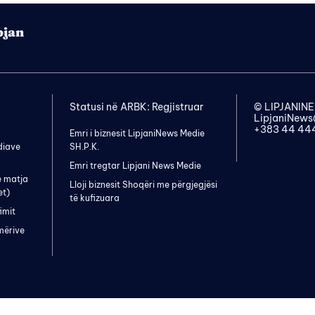
pjan
Statusi në ARBK: Regjistruar
© LIPJANI
LipjaniNew
+383 44 44
Emri i biznesit LipjaniNews Medie
diave
SH.P.K.
Emri tregtar Lipjani News Medie
e matja
Lloji biznesit Shoqëri me përgjegjësi
et)
të kufizuara
imit
mërive