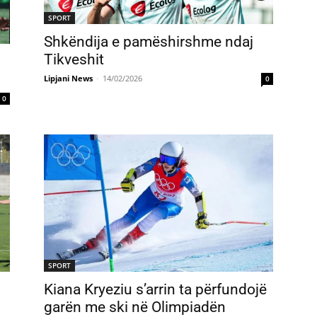
SPORT
Shkëndija e pamëshirshme ndaj
Tikveshit
Lipjani News
-
14/02/2026
0
0
SPORT
Kiana Kryeziu s’arrin ta përfundojë
garën me ski në Olimpiadën