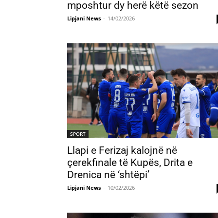
mposhtur dy herë këtë sezon
Lipjani News
-
14/02/2026
SPORT
Llapi e Ferizaj kalojnë në
çerekfinale të Kupës, Drita e
Drenica në ‘shtëpi’
Lipjani News
-
10/02/2026