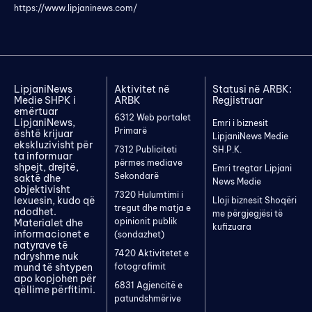
https://www.lipjaninews.com/
LipjaniNews
Aktivitet në
Statusi në ARBK:
Medie SHPK i
ARBK
Regjistruar
emërtuar
6312 Web portalet
LipjaniNews,
Emri i biznesit
Primarë
është krijuar
LipjaniNews Medie
ekskluzivisht për
7312 Publiciteti
SH.P.K.
ta informuar
përmes mediave
shpejt, drejtë,
Emri tregtar Lipjani
Sekondarë
saktë dhe
News Medie
objektivisht
7320 Hulumtimi i
lexuesin, kudo që
Lloji biznesit Shoqëri
tregut dhe matja e
ndodhet.
me përgjegjësi të
opinionit publik
Materialet dhe
kufizuara
informacionet e
(sondazhet)
natyrave të
7420 Aktivitetet e
ndryshme nuk
mund të shtypen
fotografimit
apo kopjohen për
6831 Agjencitë e
qëllime përfitimi.
patundshmërive