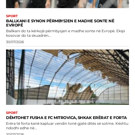
SPORT
BALLKANI E SYNON PËRMBYSJEN E MADHE SONTE NË
EVROPË
Ballkani do ta kërkojë përmbysjen e madhe sonte në Evropë. Ekipi
kosovar do ta skuadrën...
30/07/2026
SPORT
DËMTOHET FUSHA E FC MITROVICA, SHKAK ERËRAT E FORTA
Erëra të forta kanë kapluar vendin tonë gjatë ditës së sotme. Kështu
ndodhi edhe në...
20/07/2026