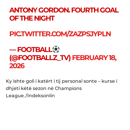
ANTONY GORDON. FOURTH GOAL
OF THE NIGHT
PIC.TWITTER.COM/ZAZPSJYPLN
— FOOTBALL
(@FOOTBALLZ_TV)
FEBRUARY 18,
2026
Ky ishte goli i katërt i tij personal sonte – kurse i
dhjeti këtë sezon në Champions
League./Indeksonlin