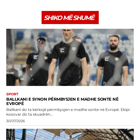
SHIKO MË SHUMË
SPORT
BALLKANI E SYNON PËRMBYSJEN E MADHE SONTE NË
EVROPË
Ballkani do ta kërkojë përmbysjen e madhe sonte në Evropë. Ekipi
kosovar do ta skuadrën...
30/07/2026