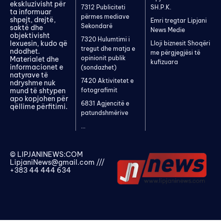
ekskluzivisht për
7312 Publiciteti
SH.P.K.
ta informuar
përmes mediave
shpejt, drejtë,
Emri tregtar Lipjani
Sekondarë
saktë dhe
News Medie
objektivisht
7320 Hulumtimi i
lexuesin, kudo që
Lloji biznesit Shoqëri
tregut dhe matja e
ndodhet.
me përgjegjësi të
opinionit publik
Materialet dhe
kufizuara
informacionet e
(sondazhet)
natyrave të
7420 Aktivitetet e
ndryshme nuk
mund të shtypen
fotografimit
apo kopjohen për
6831 Agjencitë e
qëllime përfitimi.
patundshmërive
...
© LIPJANINEWS:COM
LipjaniNews@gmail.com
///
+383 44 444 634