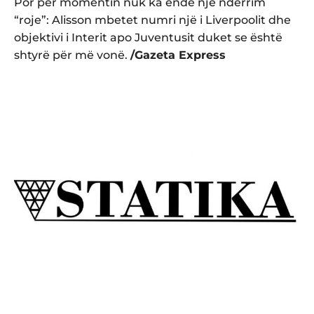
Por për momentin nuk ka ende një ndërrim
“roje”: Alisson mbetet numri një i Liverpoolit dhe
objektivi i Interit apo Juventusit duket se është
shtyrë për më vonë.
/Gazeta Express