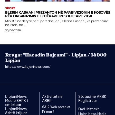
SPORT
BLERIM GASHANI PREZANTON NË PARIS VIZIONIN E KOSOVËS
PËR ORGANIZIMIN E LOJËRAVE MESDHETARE 2030
Ministri në detyrë për Sport dhe Rini, Blerim Gashani, ka prezantuar
në Paris, në...
30/06/2026
Rruga: "Haradin Bajrami" - Lipjan / 14000
Lipjan
https://www.lipjaninews.com/
LipjaniNews
Aktivitet në
Statusi në ARBK:
Medie SHPK i
ARBK
Regjistruar
emërtuar
6312 Web portalet
LipjaniNews,
Emri i biznesit
Primarë
është krijuar
LipjaniNews Medie