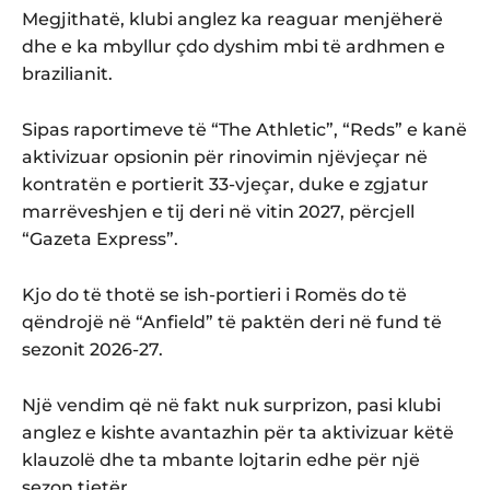
Megjithatë, klubi anglez ka reaguar menjëherë
dhe e ka mbyllur çdo dyshim mbi të ardhmen e
brazilianit.
Sipas raportimeve të “The Athletic”, “Reds” e kanë
aktivizuar opsionin për rinovimin njëvjeçar në
kontratën e portierit 33-vjeçar, duke e zgjatur
marrëveshjen e tij deri në vitin 2027, përcjell
“Gazeta Express”.
Kjo do të thotë se ish-portieri i Romës do të
qëndrojë në “Anfield” të paktën deri në fund të
sezonit 2026-27.
Një vendim që në fakt nuk surprizon, pasi klubi
anglez e kishte avantazhin për ta aktivizuar këtë
klauzolë dhe ta mbante lojtarin edhe për një
sezon tjetër.