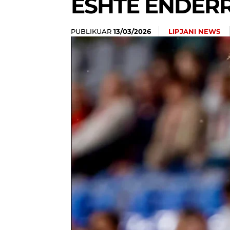
ËSHTË ËNDËRR
PUBLIKUAR
LIPJANI NEWS
13/03/2026