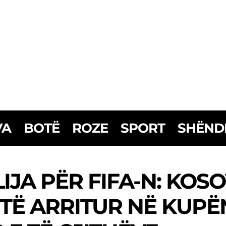
VA
BOTË
ROZE
SPORT
SHËND
JA PËR FIFA-N: KOSO
TË ARRITUR NË KUPËN