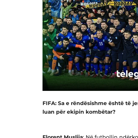
FIFA: Sa e rëndësishme është të je
luan për ekipin kombëtar?
Florent Muslija
: Në futbollin ndër