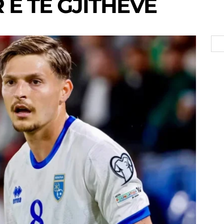
 E TË GJITHËVE