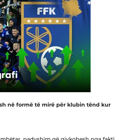
sh në formë të mirë për klubin tënd kur
kombëtar, padyshim që gjykohesh nga fakti