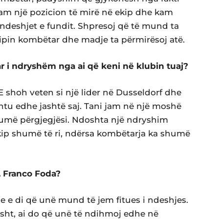
Kam një pozicion të mirë në ekip dhe kam
 ndeshjet e fundit. Shpresoj që të mund ta
ipin kombëtar dhe madje ta përmirësoj atë.
ar i ndryshëm nga ai që keni në klubin tuaj?
shoh veten si një lider në Dusseldorf dhe
htu edhe jashtë saj. Tani jam në një moshë
më përgjegjësi. Ndoshta një ndryshim
ekip shumë të ri, ndërsa kombëtarja ka shumë
s, Franco Foda?
e e di që unë mund të jem fitues i ndeshjes.
isht, ai do që unë të ndihmoj edhe në