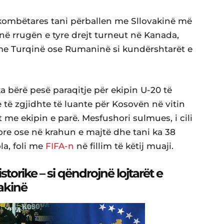
 kombëtares tani përballen me Sllovakinë më
në rrugën e tyre drejt turneut në Kanada,
me Turqinë ose Rumaninë si kundërshtarët e
a bërë pesë paraqitje për ekipin U-20 të
 të zgjidhte të luante për Kosovën në vitin
t me ekipin e parë. Mesfushori sulmues, i cili
re ose në krahun e majtë dhe tani ka 38
a, foli me
FIFA-n
në fillim të këtij muaji.
storike – si qëndrojnë lojtarët e
akinë