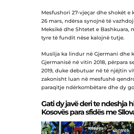
Mesfushori 27-vjeçar dhe shokët e
26 mars, ndërsa synojnë të vazhdoj
Meksikë dhe Shtetet e Bashkuara, 
tyre të fundit nëse kalojnë tutje.
Muslija ka lindur në Gjermani dhe k
Gjermanisë në vitin 2018, përpara se
2019, duke debutuar në të njëjtin vi
zakonisht luan në mesfushë qendro
paraqitje ndërkombëtare dhe dy gol
Gati dy javë deri te ndeshja hi
Kosovës para sfidës me Sllov