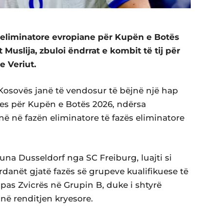
 eliminatore evropiane për Kupën e Botës
Muslija, zbuloi ëndrrat e kombit të tij për
e Veriut.
ë Kosovës janë të vendosur të bëjnë një hap
sues për Kupën e Botës 2026, ndërsa
në në fazën eliminatore të fazës eliminatore
rtuna Dusseldorf nga SC Freiburg, luajti si
ardanët gjatë fazës së grupeve kualifikuese të
pas Zvicrës në Grupin B, duke i shtyrë
ë renditjen kryesore.