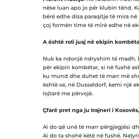
nëse luan apo jo për klubin tënd. 
bërë edhe disa paraqitje të mira në
çoj formën time të mirë edhe në ek
A është roli juaj në ekipin kombët
Nuk ka ndonjë ndryshim të madh. E 
për ekipin kombëtar, si në fushë as
ku mund dhe duhet të marr më shu
është se, në Dusseldorf, kemi një 
lojtarë me përvojë.
Çfarë pret nga ju trajneri i Kosovë
Ai do që unë të marr përgjegjësi dh
Ai do ta shohë këtë në fushë. Natyr