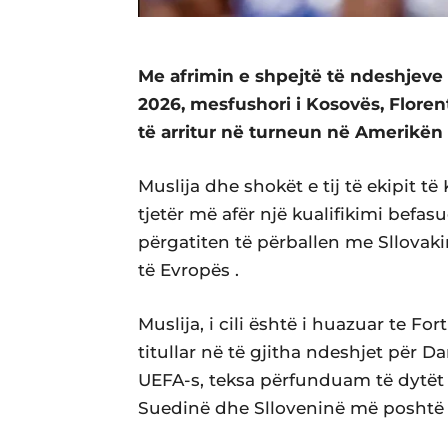
Me afrimin e shpejtë të ndeshjeve
2026, mesfushori i Kosovës, Florent 
të arritur në turneun në Amerikën 
Muslija dhe shokët e tij të ekipit t
tjetër më afër një kualifikimi befa
përgatiten të përballen me Sllovaki
të Evropës .
Muslija, i cili është i huazuar te Fo
titullar në të gjitha ndeshjet për D
UEFA-s, teksa përfunduam të dytët 
Suedinë dhe Slloveninë më poshtë n