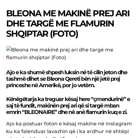
BLEONA ME MAKINË PREJ ARI
DHE TARGË ME FLAMURIN
SHQIPTAR (FOTO)
​Ajo e ka shumë shpesh luksin në të cilin jeton dhe
tashmë dihet se Bleona Qereti bën një jetë prej
princeshe në Amerikë, por jo vetëm.
Kënëgëtarja ka treguar kësaj here “çmendurinë” e
saj të fundit, makinën prej ari që si targë mban
emrin “BLEONAIRE” dhe në anë flamurin kuq e zi.
Ajo ka postuar foton e kësaj makine në Instagram
ku ka falenduar lavazhin që i ka ardhur në shtëpi