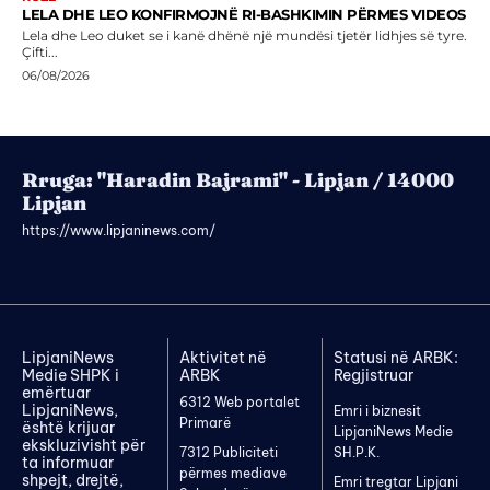
LELA DHE LEO KONFIRMOJNË RI-BASHKIMIN PËRMES VIDEOS
Lela dhe Leo duket se i kanë dhënë një mundësi tjetër lidhjes së tyre.
Çifti...
06/08/2026
Rruga: "Haradin Bajrami" - Lipjan / 14000
Lipjan
https://www.lipjaninews.com/
LipjaniNews
Aktivitet në
Statusi në ARBK:
Medie SHPK i
ARBK
Regjistruar
emërtuar
6312 Web portalet
LipjaniNews,
Emri i biznesit
Primarë
është krijuar
LipjaniNews Medie
ekskluzivisht për
7312 Publiciteti
SH.P.K.
ta informuar
përmes mediave
shpejt, drejtë,
Emri tregtar Lipjani