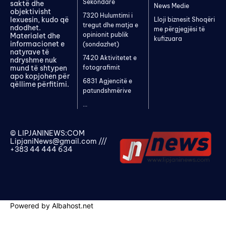
Sekondarë
saktë dhe
News Medie
objektivisht
7320 Hulumtimi i
lexuesin, kudo që
Lloji biznesit Shoqëri
tregut dhe matja e
ndodhet.
me përgjegjësi të
opinionit publik
Materialet dhe
kufizuara
informacionet e
(sondazhet)
natyrave të
7420 Aktivitetet e
ndryshme nuk
mund të shtypen
fotografimit
apo kopjohen për
6831 Agjencitë e
qëllime përfitimi.
patundshmërive
...
© LIPJANINEWS:COM
LipjaniNews@gmail.com
///
+383 44 444 634
Powered by Albahost.net