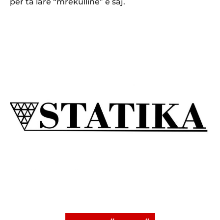
për ta larë “mrekullinë” e saj.