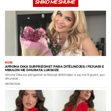
SHIKO MË SHUMË
ROZE
AFRONA DIKA SURPRIZOHET PARA DITËLINDJES: I FEJUARI E
MBULON ME DHURATA LUKSOZE
Afrona Dika po përgatitet të festojë ditëlindjen e saj më 9 gusht, por
dhuratat...
08/08/2026