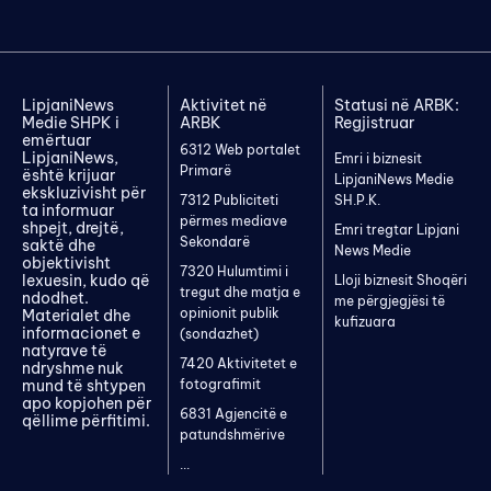
LipjaniNews
Aktivitet në
Statusi në ARBK:
Medie SHPK i
ARBK
Regjistruar
emërtuar
6312 Web portalet
LipjaniNews,
Emri i biznesit
Primarë
është krijuar
LipjaniNews Medie
ekskluzivisht për
7312 Publiciteti
SH.P.K.
ta informuar
përmes mediave
shpejt, drejtë,
Emri tregtar Lipjani
Sekondarë
saktë dhe
News Medie
objektivisht
7320 Hulumtimi i
lexuesin, kudo që
Lloji biznesit Shoqëri
tregut dhe matja e
ndodhet.
me përgjegjësi të
opinionit publik
Materialet dhe
kufizuara
informacionet e
(sondazhet)
natyrave të
7420 Aktivitetet e
ndryshme nuk
mund të shtypen
fotografimit
apo kopjohen për
6831 Agjencitë e
qëllime përfitimi.
patundshmërive
...