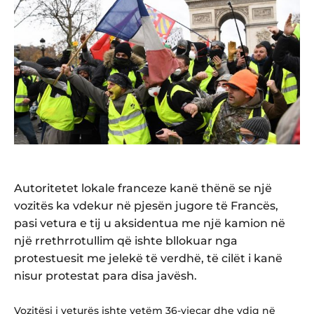
Autoritetet lokale franceze kanë thënë se një
vozitës ka vdekur në pjesën jugore të Francës,
pasi vetura e tij u aksidentua me një kamion në
një rrethrrotullim që ishte bllokuar nga
protestuesit me jelekë të verdhë, të cilët i kanë
nisur protestat para disa javësh.
Vozitësi i veturës ishte vetëm 36-vjeçar dhe vdiq në