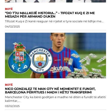
BOTË
“DO T’JU MALLKOJË HISTORIA…” – TIFOZAT KUQ E ZI ME
MESAZH PËR ARMAND DUKËN
Tifozat Kuq e Zi kanë reaguar në rrjetet e tyre sociale në lidhje me...
04/02/2025
BOTË
NICO GONZALEZ TE MAN CITY NË MOMENTET E FUNDIT,
BARCELONA PËRFITUES I MADH I KËTIJ TRANSFERIMI
Manchester City ka bërë goditjen e madhe në ditën e fundit të afatiti
kalimtar,...
03/02/2025