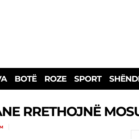
VA
BOTË
ROZE
SPORT
SHËND
ANE RRETHOJNË MOS
OM