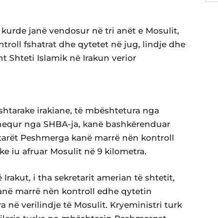
kurde janë vendosur në tri anët e Mosulit,
roll fshatrat dhe qytetet në jug, lindje dhe
nt Shteti Islamik në Irakun verior
htarake irakiane, të mbështetura nga
hëhequr nga SHBA-ja, kanë bashkërenduar
tëtarët Peshmerga kanë marrë nën kontroll
ke iu afruar Mosulit në 9 kilometra.
Irakut, i tha sekretarit amerian të shtetit,
anë marrë nën kontroll edhe qytetin
a në verilindje të Mosulit. Kryeministri turk