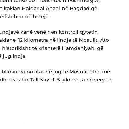
rtileria turke po mbështesin Peshmergat,
rit irakian Haidar al Abadi në Bagdad që
ërfshihen në betejë.
fundjavë kanë vënë nën kontroll qytetin
akiane, 12 kilometra në lindje të Mosulit. Ato
 historikisht të krishterë Hamdaniyah, që
 juglindje.
 bllokuara pozitat në jug të Mosulit dhe, më
he fshatin Tall Kayhf, 5 kilometra në very të