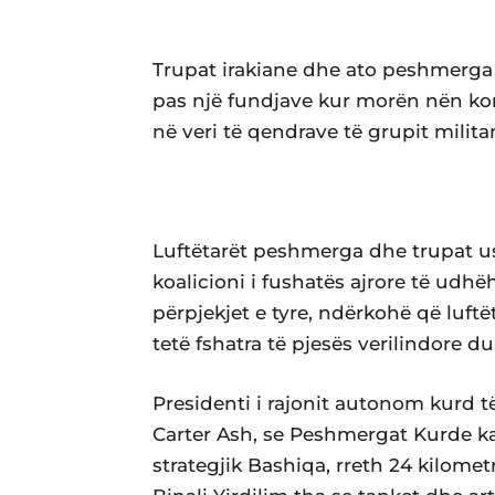
Trupat irakiane dhe ato peshmerga 
pas një fundjave kur morën nën kont
në veri të qendrave të grupit milita
Luftëtarët peshmerga dhe trupat us
koalicioni i fushatës ajrore të ud
përpjekjet e tyre, ndërkohë që luf
tetë fshatra të pjesës verilindore du
Presidenti i rajonit autonom kurd të 
Carter Ash, se Peshmergat Kurde k
strategjik Bashiqa, rreth 24 kilometr