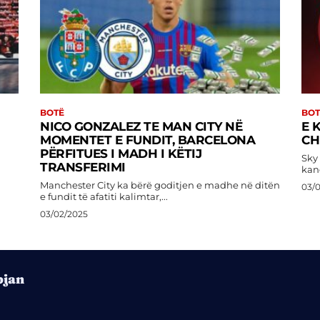
BOTË
BOT
NICO GONZALEZ TE MAN CITY NË
E 
MOMENTET E FUNDIT, BARCELONA
CH
PËRFITUES I MADH I KËTIJ
Sky 
TRANSFERIMI
kan
Manchester City ka bërë goditjen e madhe në ditën
03/
e fundit të afatiti kalimtar,...
03/02/2025
pjan