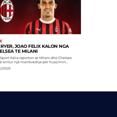
Ë
KRYER, JOAO FELIX KALON NGA
ELSEA TE MILANI
Sport Italia raporton se Milani dhe Chelsea
ë arritur një marrëveshje për huazimin...
02/2025