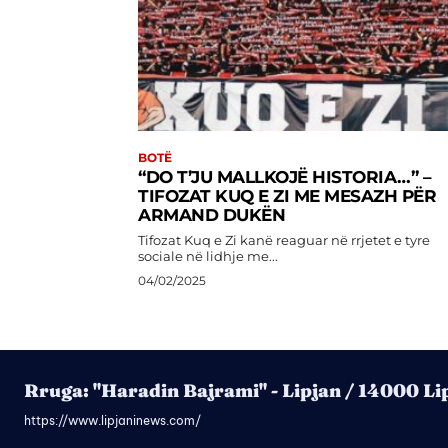
BOTË
“DO T’JU MALLKOJË HISTORIA…” –
TIFOZAT KUQ E ZI ME MESAZH PËR
ARMAND DUKËN
Tifozat Kuq e Zi kanë reaguar në rrjetet e tyre
sociale në lidhje me...
04/02/2025
Rruga: "Haradin Bajrami" - Lipjan / 14000 Li
https://www.lipjaninews.com/