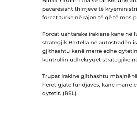
Binali Yirdilim tha se tanket dhe a
pavarësisht thirrjeve të kryeminist
forcat turke në rajon të që të mos p
Forcat ushtarake irakiane kanë në 
strategjik Bartella në autostradën ir
gjithashtu kanë marrë edhe qytetin
kontrollin udhëkryqet strategjike në
Trupat irakine gjithashtu mbajnë të
heret gjatë fundjavës, kanë marrë ed
qytetit. (REL)