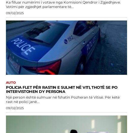
Ka filluar numërimi i votave nga Komisioni Qendror i Zgjedhjeve.
Votimi për zgjedhjet parlamentare të...
09/02/2025
AUTO
POLICIA FLET PËR RASTIN E SULMIT NË VITI, THOTË SE PO
INTERVISTOHEN DY PERSONA
Një person është sulmuar në fshatin Pozheran të Vitisë. Për këtë
rast në polici janë...
09/02/2025