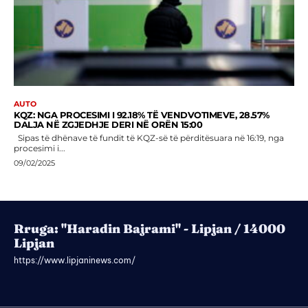
AUTO
KQZ: NGA PROCESIMI I 92.18% TË VENDVOTIMEVE, 28.57%
DALJA NË ZGJEDHJE DERI NË ORËN 15:00
Sipas të dhënave të fundit të KQZ-së të përditësuara në 16:19, nga
procesimi i...
09/02/2025
Rruga: "Haradin Bajrami" - Lipjan / 14000
Lipjan
https://www.lipjaninews.com/