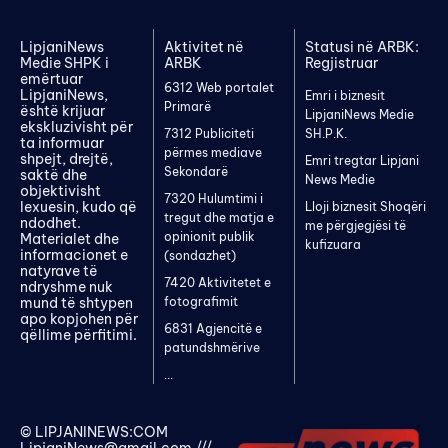
LipjaniNews
Aktivitet në
Statusi në ARBK:
Medie SHPK i
ARBK
Regjistruar
emërtuar
6312 Web portalet
LipjaniNews,
Emri i biznesit
Primarë
është krijuar
LipjaniNews Medie
ekskluzivisht për
7312 Publiciteti
SH.P.K.
ta informuar
përmes mediave
shpejt, drejtë,
Emri tregtar Lipjani
Sekondarë
saktë dhe
News Medie
objektivisht
7320 Hulumtimi i
lexuesin, kudo që
Lloji biznesit Shoqëri
tregut dhe matja e
ndodhet.
me përgjegjësi të
opinionit publik
Materialet dhe
kufizuara
informacionet e
(sondazhet)
natyrave të
7420 Aktivitetet e
ndryshme nuk
mund të shtypen
fotografimit
apo kopjohen për
6831 Agjencitë e
qëllime përfitimi.
patundshmërive
...
© LIPJANINEWS:COM
LipjaniNews@gmail.com
///