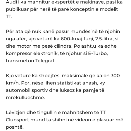
Audi i ka mahnitur ekspertët e makinave, pasi ka
publikuar për herë të parë konceptin e modelit
TT.
Për ata që nuk kanë pasur mundësinë të njohin
nga afër, kjo veturë ka 600-kuaj fuqi, 2.5-litra, si
dhe motor me pesë cilindra. Po asht,u ka edhe
kompresor elektronik, të njohur si E-Turbo,
transmeton Telegrafi.
Kjo veturë ka shpejtësi maksimale që kalon 300
km/h. Por, nëse lihen statistikat anash, ky
automobil sportiv dhe luksoz ka pamje të
mrekullueshme.
Lëvizjen dhe tingullin e mahnitshëm të TT
Clubsport mund ta shihni në videon e plasuar më
poshtë.