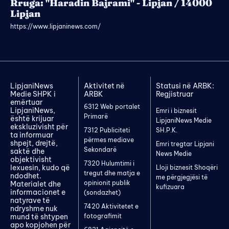
Rruga: "Haradin Bajrami" - Lipjan / 14000
Lipjan
https://www.lipjaninews.com/
LipjaniNews
Aktivitet në
Statusi në ARBK:
Medie SHPK i
ARBK
Regjistruar
emërtuar
6312 Web portalet
LipjaniNews,
Emri i biznesit
Primarë
është krijuar
LipjaniNews Medie
ekskluzivisht për
7312 Publiciteti
SH.P.K.
ta informuar
përmes mediave
shpejt, drejtë,
Emri tregtar Lipjani
Sekondarë
saktë dhe
News Medie
objektivisht
7320 Hulumtimi i
lexuesin, kudo që
Lloji biznesit Shoqëri
tregut dhe matja e
ndodhet.
me përgjegjësi të
opinionit publik
Materialet dhe
kufizuara
informacionet e
(sondazhet)
natyrave të
7420 Aktivitetet e
ndryshme nuk
mund të shtypen
fotografimit
apo kopjohen për