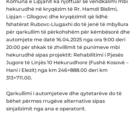
Komuna e Lipjanit ka njoftuar se vendkalimi mbi
hekurudhë në kryqëzim të Rr. Hamdi Bislimi,
Lipjan – Gllogovc dhe kryqëzimit që lidhë
fshatërat Rubovc-Llugaxhi do të jenë të mbyllura
për qarkullim të përkohshëm për këmbësorë dhe
automjete me datë 16.04.2025 nga ora 9:00 deri
20:00 për shkak të zhvillimit të punimeve mbi
hekurudhë sipas projektit: Rehabilitimi i Pjesës
Jugore të Linjës 10 Hekurudhore (Fushë Kosovë –
Hani i Elezit) nga km 246+888.00 deri km
313+711.00.
Qarkullimi i automjeteve dhe qytetarëve do të
bëhet përmes rrugëve alternative sipas
sinjalizimit nga ana e operatorit.