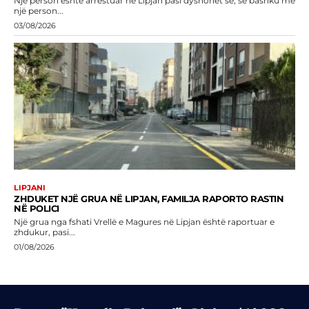
Një person është arrestuar në Lipjan pasi dyshohet se, së bashku me
një person...
03/08/2026
LIPJANI
ZHDUKET NJË GRUA NË LIPJAN, FAMILJA RAPORTO RASTIN
NË POLICI
Një grua nga fshati Vrellë e Magures në Lipjan është raportuar e
zhdukur, pasi...
01/08/2026