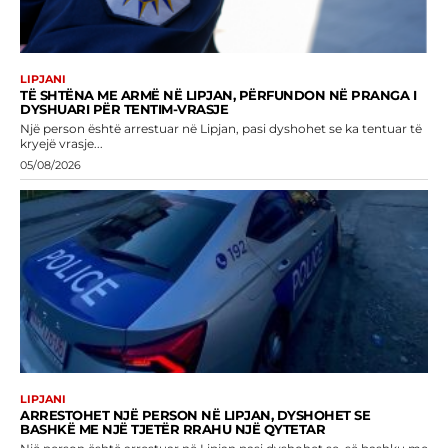
LIPJANI
TË SHTËNA ME ARMË NË LIPJAN, PËRFUNDON NË PRANGA I
DYSHUARI PËR TENTIM-VRASJE
Një person është arrestuar në Lipjan, pasi dyshohet se ka tentuar të
kryejë vrasje...
05/08/2026
LIPJANI
ARRESTOHET NJË PERSON NË LIPJAN, DYSHOHET SE
BASHKË ME NJË TJETËR RRAHU NJË QYTETAR