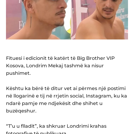
Fituesi i edicionit të katërt të Big Brother VIP
Kosova, Londrim Mekaj tashmë ka nisur
pushimet.
Kështu ka bërë të ditur vet ai përmes një postimi
në llogarinë e tij në rrjetin social, Instagram, ku ka
ndarë pamje me ndjekësit dhe shihet u
buzëqeshur.
“T’u u flladit”, ka shkruar Londrimi krahas
fotografive të publikuara.