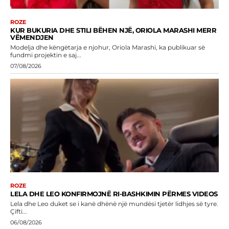
ROZE
KUR BUKURIA DHE STILI BËHEN NJË, ORIOLA MARASHI MERR
VËMENDJEN
Modelja dhe këngëtarja e njohur, Oriola Marashi, ka publikuar së
fundmi projektin e saj...
07/08/2026
ROZE
LELA DHE LEO KONFIRMOJNË RI-BASHKIMIN PËRMES VIDEOS
Lela dhe Leo duket se i kanë dhënë një mundësi tjetër lidhjes së tyre.
Çifti...
06/08/2026