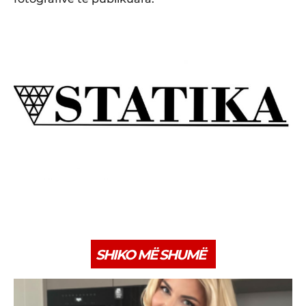
SHIKO MË SHUMË