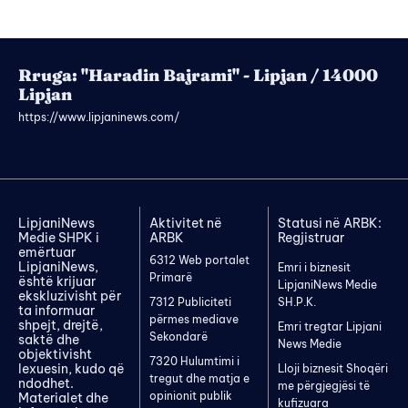
Rruga: "Haradin Bajrami" - Lipjan / 14000
Lipjan
https://www.lipjaninews.com/
LipjaniNews
Aktivitet në
Statusi në ARBK:
Medie SHPK i
ARBK
Regjistruar
emërtuar
6312 Web portalet
LipjaniNews,
Emri i biznesit
Primarë
është krijuar
LipjaniNews Medie
ekskluzivisht për
7312 Publiciteti
SH.P.K.
ta informuar
përmes mediave
shpejt, drejtë,
Emri tregtar Lipjani
Sekondarë
saktë dhe
News Medie
objektivisht
7320 Hulumtimi i
lexuesin, kudo që
Lloji biznesit Shoqëri
tregut dhe matja e
ndodhet.
me përgjegjësi të
opinionit publik
Materialet dhe
kufizuara