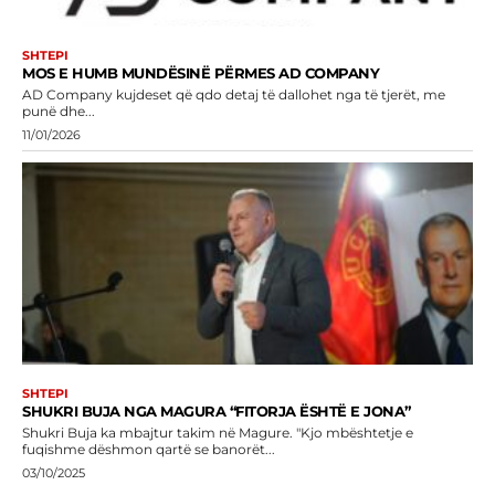
SHTEPI
MOS E HUMB MUNDËSINË PËRMES AD COMPANY
AD Company kujdeset që qdo detaj të dallohet nga të tjerët, me
punë dhe...
11/01/2026
SHTEPI
SHUKRI BUJA NGA MAGURA “FITORJA ËSHTË E JONA”
Shukri Buja ka mbajtur takim në Magure. "Kjo mbështetje e
fuqishme dëshmon qartë se banorët...
03/10/2025