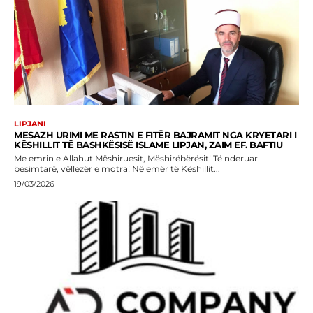
LIPJANI
MESAZH URIMI ME RASTIN E FITËR BAJRAMIT NGA KRYETARI I
KËSHILLIT TË BASHKËSISË ISLAME LIPJAN, ZAIM EF. BAFTIU
Me emrin e Allahut Mëshiruesit, Mëshirëbërësit! Të nderuar
besimtarë, vëllezër e motra! Në emër të Këshillit...
19/03/2026