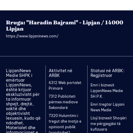
Rruga: "Haradin Bajrami" - Lipjan / 14000
Lipjan
https://www.lipjaninews.com/
LipjaniNews
Aktivitet në
Statusi në ARBK:
Medie SHPK i
ARBK
Regjistruar
emërtuar
6312 Web portalet
LipjaniNews,
Emri i biznesit
Primarë
është krijuar
LipjaniNews Medie
ekskluzivisht për
7312 Publiciteti
SH.P.K.
ta informuar
përmes mediave
shpejt, drejtë,
Emri tregtar Lipjani
Sekondarë
saktë dhe
News Medie
objektivisht
7320 Hulumtimi i
lexuesin, kudo që
Lloji biznesit Shoqëri
tregut dhe matja e
ndodhet.
me përgjegjësi të
opinionit publik
Materialet dhe
kufizuara
informacionet e
(sondazhet)