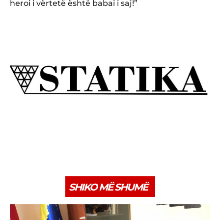
heroi i vërtetë është babai i saj!”
SHIKO MË SHUMË