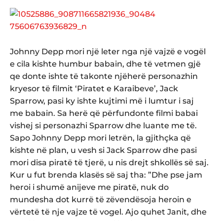
Johnny Depp mori një leter nga një vajzë e vogël
e cila kishte humbur babain, dhe të vetmen gjë
qe donte ishte të takonte njëherë personazhin
kryesor të filmit ‘Piratet e Karaibeve’, Jack
Sparrow, pasi ky ishte kujtimi më i lumtur i saj
me
babain. Sa herë që përfundonte filmi babai
vishej si personazhi Sparrow dhe luante me të.
Sapo Johnny Depp mori letrën, la gjithçka që
kishte në plan, u vesh si Jack Sparrow dhe pasi
mori disa piratë të tjerë, u nis drejt shkollës së saj.
Kur u fut brenda klasës së saj tha: ”Dhe pse jam
heroi i shumë anijeve me piratë, nuk do
mundesha dot kurrë të zëvendësoja heroin e
vërtetë të nje vajze të vogel. Ajo quhet Janit, dhe