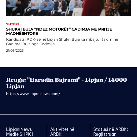
SHTEPI
SHUKRI BUJA “NDEZ MOTORËT” GADIMJA ME PRITJE
MADHËSHTORE
Kandidati i PDK-së në Lipjan Shukri Buja ka mbajtur takim në
Gadime. Buja nga Gadmija...
21/09/2025
Rruga: "Haradin Bajrami" - Lipjan / 14000
Lipjan
https://www.lipjaninews.com/
LipjaniNews
Aktivitet në
Statusi në ARBK:
Medie SHPK i
ARBK
Regjistruar