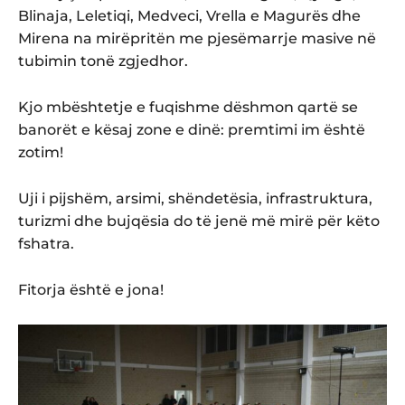
Blinaja, Leletiqi, Medveci, Vrella e Magurës dhe
Mirena na mirëpritën me pjesëmarrje masive në
tubimin tonë zgjedhor.
Kjo mbështetje e fuqishme dëshmon qartë se
banorët e kësaj zone e dinë: premtimi im është
zotim!
Uji i pijshëm, arsimi, shëndetësia, infrastruktura,
turizmi dhe bujqësia do të jenë më mirë për këto
fshatra.
Fitorja është e jona!