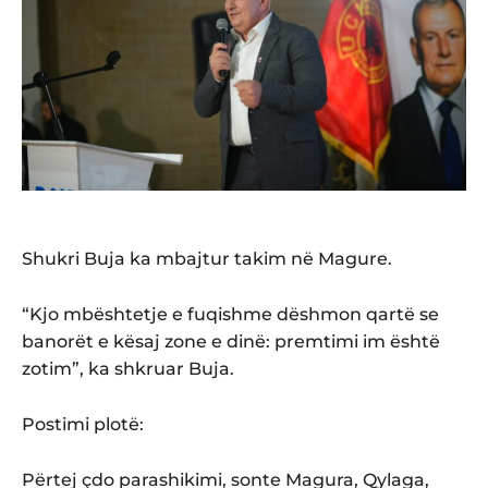
Shukri Buja ka mbajtur takim në Magure.
“Kjo mbështetje e fuqishme dëshmon qartë se
banorët e kësaj zone e dinë: premtimi im është
zotim”, ka shkruar Buja.
Postimi plotë:
Përtej çdo parashikimi, sonte Magura, Qylaga,