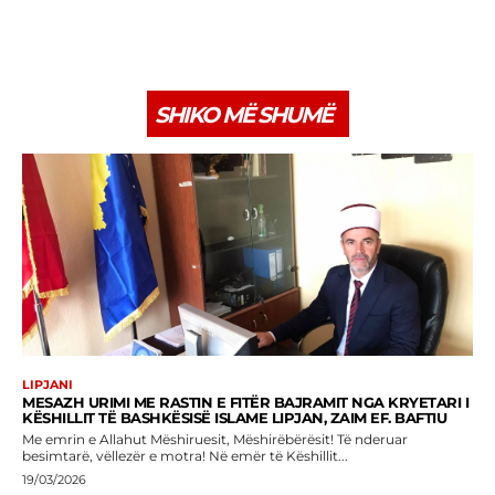
SHIKO MË SHUMË
LIPJANI
MESAZH URIMI ME RASTIN E FITËR BAJRAMIT NGA KRYETARI I
KËSHILLIT TË BASHKËSISË ISLAME LIPJAN, ZAIM EF. BAFTIU
Me emrin e Allahut Mëshiruesit, Mëshirëbërësit! Të nderuar
besimtarë, vëllezër e motra! Në emër të Këshillit...
19/03/2026