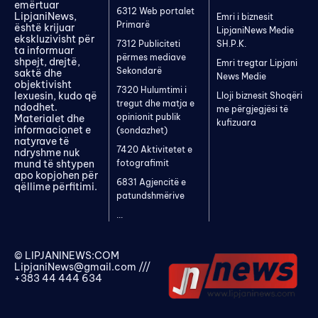
emërtuar
6312 Web portalet
LipjaniNews,
Emri i biznesit
Primarë
është krijuar
LipjaniNews Medie
ekskluzivisht për
7312 Publiciteti
SH.P.K.
ta informuar
përmes mediave
shpejt, drejtë,
Emri tregtar Lipjani
Sekondarë
saktë dhe
News Medie
objektivisht
7320 Hulumtimi i
lexuesin, kudo që
Lloji biznesit Shoqëri
tregut dhe matja e
ndodhet.
me përgjegjësi të
opinionit publik
Materialet dhe
kufizuara
informacionet e
(sondazhet)
natyrave të
7420 Aktivitetet e
ndryshme nuk
mund të shtypen
fotografimit
apo kopjohen për
6831 Agjencitë e
qëllime përfitimi.
patundshmërive
...
© LIPJANINEWS:COM
LipjaniNews@gmail.com
///
+383 44 444 634