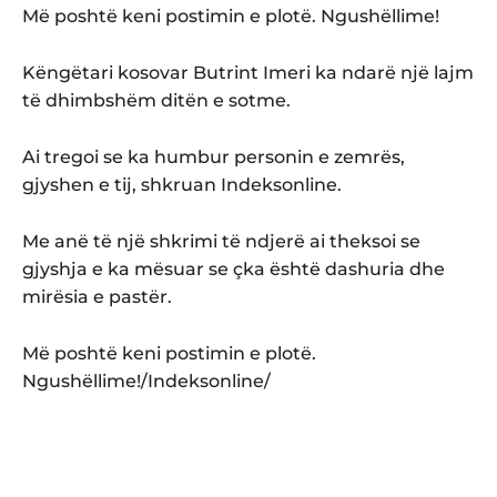
Më poshtë keni postimin e plotë. Ngushëllime!
Këngëtari kosovar Butrint Imeri ka ndarë një lajm
të dhimbshëm ditën e sotme.
Ai tregoi se ka humbur personin e zemrës,
gjyshen e tij, shkruan Indeksonline.
Me anë të një shkrimi të ndjerë ai theksoi se
gjyshja e ka mësuar se çka është dashuria dhe
mirësia e pastër.
Më poshtë keni postimin e plotë.
Ngushëllime!/Indeksonline/