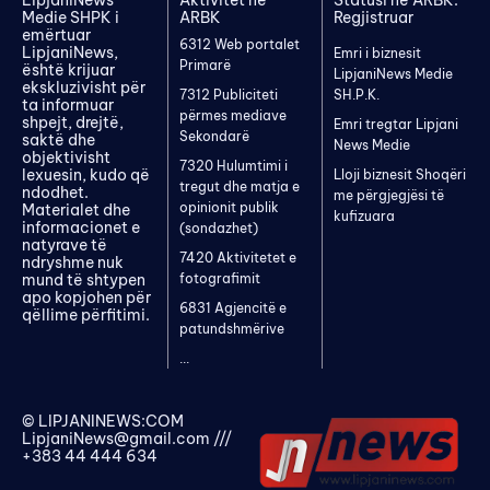
LipjaniNews
Aktivitet në
Statusi në ARBK:
Medie SHPK i
ARBK
Regjistruar
emërtuar
6312 Web portalet
LipjaniNews,
Emri i biznesit
Primarë
është krijuar
LipjaniNews Medie
ekskluzivisht për
7312 Publiciteti
SH.P.K.
ta informuar
përmes mediave
shpejt, drejtë,
Emri tregtar Lipjani
Sekondarë
saktë dhe
News Medie
objektivisht
7320 Hulumtimi i
lexuesin, kudo që
Lloji biznesit Shoqëri
tregut dhe matja e
ndodhet.
me përgjegjësi të
opinionit publik
Materialet dhe
kufizuara
informacionet e
(sondazhet)
natyrave të
7420 Aktivitetet e
ndryshme nuk
mund të shtypen
fotografimit
apo kopjohen për
6831 Agjencitë e
qëllime përfitimi.
patundshmërive
...
© LIPJANINEWS:COM
LipjaniNews@gmail.com
///
+383 44 444 634