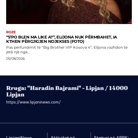
ROZE
“S’PO BLEN MA LIKE A?”, ELIJONA NUK PËRMBAHET, IA
KTHEN PËRGJIGJEN NDJEKSES (FOTO)
Pas përfundimit të “Big Brother VIP Kosova 4”, Elijona vazhdon të
jetë një nga...
05/08/2026
Rruga: "Haradin Bajrami" - Lipjan / 14000
Lipjan
https://www.lipjaninews.com/