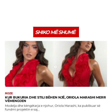
SHIKO MË SHUMË
ROZE
KUR BUKURIA DHE STILI BËHEN NJË, ORIOLA MARASHI MERR
VËMENDJEN
Modelja dhe këngëtarja e njohur, Oriola Marashi, ka publikuar së
fundmi projektin e saj...