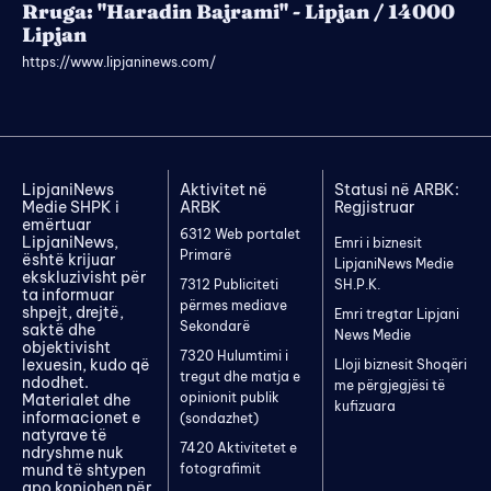
Rruga: "Haradin Bajrami" - Lipjan / 14000
Lipjan
https://www.lipjaninews.com/
LipjaniNews
Aktivitet në
Statusi në ARBK:
Medie SHPK i
ARBK
Regjistruar
emërtuar
6312 Web portalet
LipjaniNews,
Emri i biznesit
Primarë
është krijuar
LipjaniNews Medie
ekskluzivisht për
7312 Publiciteti
SH.P.K.
ta informuar
përmes mediave
shpejt, drejtë,
Emri tregtar Lipjani
Sekondarë
saktë dhe
News Medie
objektivisht
7320 Hulumtimi i
lexuesin, kudo që
Lloji biznesit Shoqëri
tregut dhe matja e
ndodhet.
me përgjegjësi të
opinionit publik
Materialet dhe
kufizuara
informacionet e
(sondazhet)
natyrave të
7420 Aktivitetet e
ndryshme nuk
mund të shtypen
fotografimit
apo kopjohen për