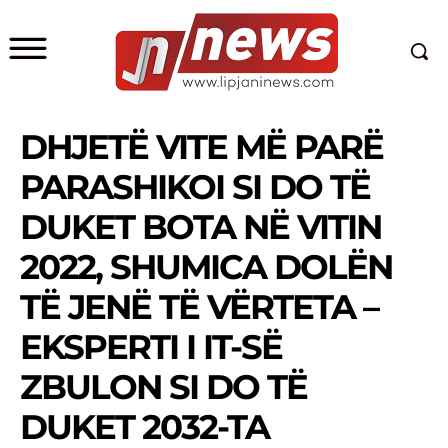
DHJETË VITE MË PARË
PARASHIKOI SI DO TË
DUKET BOTA NË VITIN
2022, SHUMICA DOLËN
TË JENË TË VËRTETA –
EKSPERTI I IT-SË
ZBULON SI DO TË
DUKET 2032-TA