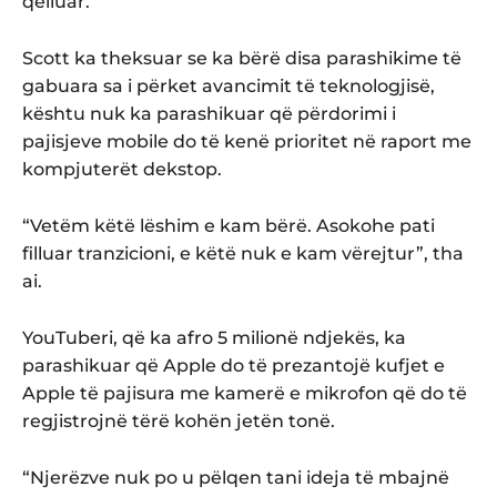
qëlluar.
Scott ka theksuar se ka bërë disa parashikime të
gabuara sa i përket avancimit të teknologjisë,
kështu nuk ka parashikuar që përdorimi i
pajisjeve mobile do të kenë prioritet në raport me
kompjuterët dekstop.
“Vetëm këtë lëshim e kam bërë. Asokohe pati
filluar tranzicioni, e këtë nuk e kam vërejtur”, tha
ai.
YouTuberi, që ka afro 5 milionë ndjekës, ka
parashikuar që Apple do të prezantojë kufjet e
Apple të pajisura me kamerë e mikrofon që do të
regjistrojnë tërë kohën jetën tonë.
“Njerëzve nuk po u pëlqen tani ideja të mbajnë