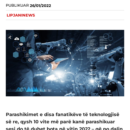
PUBLIKUAR
26/01/2022
LIPJANINEWS
Parashikimet e disa fanatikëve të teknologjisë
së re, qysh 10 vite më parë kanë parashikuar
sesi do të duhet bota në vitin 2022 – që po dalin