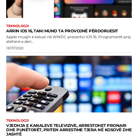
TEKNOLOGJI
ARRIN IOS 16, TANI MUND TA PROVOJNË PËRDORUESIT
Apple muajin e kaluar në WWDC prezantoi iOS 16. Programerët prej
atëherë e deri...
13/07/2022
TEKNOLOGJI
VJEDHJA E KANALEVE TELEVIZIVE, ARRESTOHET PRONARI
DHE PUNËTORËT, PRITEN ARRESTIME TJERA NË KOSOVË DHE
JASHTË