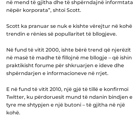
në mend të gjitha dhe të shpërndajnë informtata
nëpër korporata”, shtoi Scott.
Scott ka pranuar se nuk e kishte vërejtur në kohë
trendin e rënies së popullaritet të bllogjeve.
Në fund të vitit 2000, ishte bërë trend që njerëzit
në masë të madhe të fillojnë me bllogje – që ishin
praktikisht forume për shkruarjen e ideve dhe
shpërndarjen e informacioneve në rrjet.
E në fund të vitit 2010, një gjë të tillë e konfirmoi
Twitter, ku përdoruesit mund të ndanin bindjen e
tyre me shtypjen e një butoni – të gjitha në një
kohë.