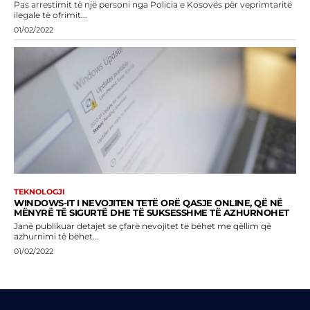
Pas arrestimit të një personi nga Policia e Kosovës për veprimtaritë
ilegale të ofrimit...
01/02/2022
TEKNOLOGJI
WINDOWS-IT I NEVOJITEN TETË ORË QASJE ONLINE, QË NË
MËNYRË TË SIGURTË DHE TË SUKSESSHME TË AZHURNOHET
Janë publikuar detajet se çfarë nevojitet të bëhet me qëllim që
azhurnimi të bëhet...
01/02/2022