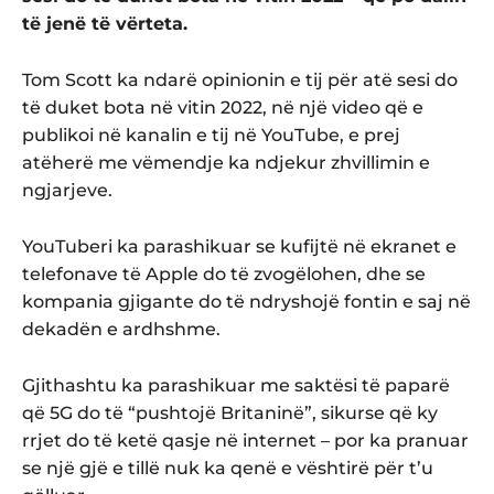
të jenë të vërteta.
Tom Scott ka ndarë opinionin e tij për atë sesi do
të duket bota në vitin 2022, në një video që e
publikoi në kanalin e tij në YouTube, e prej
atëherë me vëmendje ka ndjekur zhvillimin e
ngjarjeve.
YouTuberi ka parashikuar se kufijtë në ekranet e
telefonave të Apple do të zvogëlohen, dhe se
kompania gjigante do të ndryshojë fontin e saj në
dekadën e ardhshme.
Gjithashtu ka parashikuar me saktësi të paparë
që 5G do të “pushtojë Britaninë”, sikurse që ky
rrjet do të ketë qasje në internet – por ka pranuar
se një gjë e tillë nuk ka qenë e vështirë për t’u