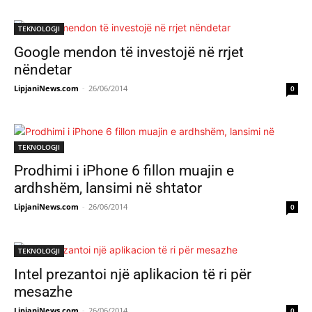
TEKNOLOGJI
Google mendon të investojë në rrjet
nëndetar
LipjaniNews.com
-
26/06/2014
0
TEKNOLOGJI
Prodhimi i iPhone 6 fillon muajin e
ardhshëm, lansimi në shtator
LipjaniNews.com
-
26/06/2014
0
TEKNOLOGJI
Intel prezantoi një aplikacion të ri për
mesazhe
LipjaniNews.com
-
26/06/2014
0