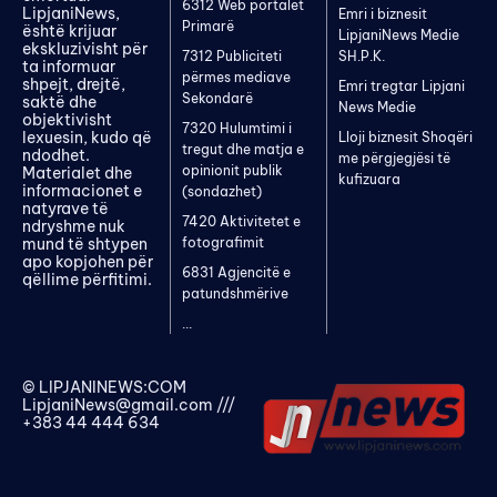
6312 Web portalet
LipjaniNews,
Emri i biznesit
Primarë
është krijuar
LipjaniNews Medie
ekskluzivisht për
7312 Publiciteti
SH.P.K.
ta informuar
përmes mediave
shpejt, drejtë,
Emri tregtar Lipjani
Sekondarë
saktë dhe
News Medie
objektivisht
7320 Hulumtimi i
lexuesin, kudo që
Lloji biznesit Shoqëri
tregut dhe matja e
ndodhet.
me përgjegjësi të
opinionit publik
Materialet dhe
kufizuara
informacionet e
(sondazhet)
natyrave të
7420 Aktivitetet e
ndryshme nuk
mund të shtypen
fotografimit
apo kopjohen për
6831 Agjencitë e
qëllime përfitimi.
patundshmërive
...
© LIPJANINEWS:COM
LipjaniNews@gmail.com
///
+383 44 444 634