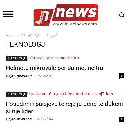
Home
TEKNOLOGJI
Page 81
TEKNOLOGJI
TEKNOLOGJI
Helmetë mikrovalë për sulmet në tru
LipjaniNews.com
-
28/06/2014
0
TEKNOLOGJI
Posedimi i paisjeve të reja ju bënë të dukeni
si një lider
LipjaniNews.com
-
27/06/2014
0