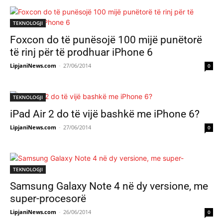
TEKNOLOGJI
Foxcon do të punësojë 100 mijë punëtorë
të rinj për të prodhuar iPhone 6
LipjaniNews.com
-
27/06/2014
0
TEKNOLOGJI
iPad Air 2 do të vijë bashkë me iPhone 6?
LipjaniNews.com
-
27/06/2014
0
TEKNOLOGJI
Samsung Galaxy Note 4 në dy versione, me
super-procesorë
LipjaniNews.com
-
26/06/2014
0