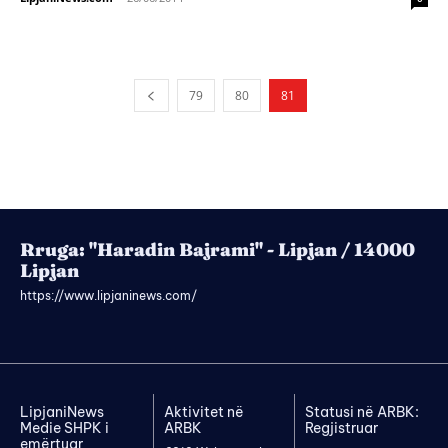
79
80
81
Rruga: "Haradin Bajrami" - Lipjan / 14000
Lipjan
https://www.lipjaninews.com/
LipjaniNews
Aktivitet në
Statusi në ARBK:
Medie SHPK i
ARBK
Regjistruar
emërtuar