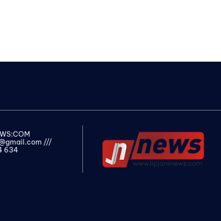
NEWS:COM
s@gmail.com
///
4 634