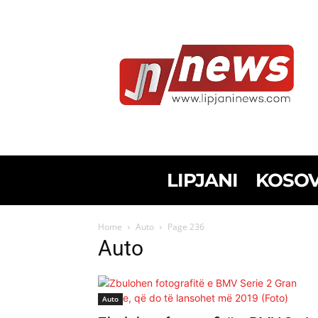
LIPJANI
KOSO
Home
Auto
Page 236
Auto
Auto