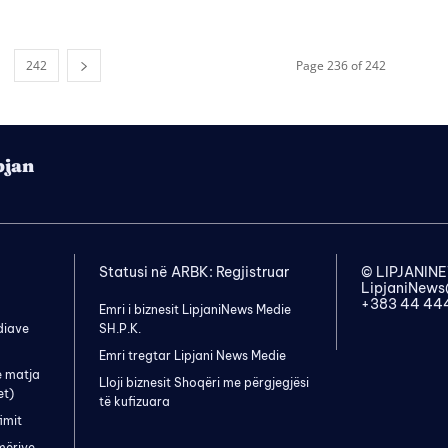
242
Page 236 of 242
pjan
Statusi në ARBK: Regjistruar
© LIPJANI
LipjaniNew
+383 44 44
Emri i biznesit LipjaniNews Medie
diave
SH.P.K.
Emri tregtar Lipjani News Medie
e matja
Lloji biznesit Shoqëri me përgjegjësi
et)
të kufizuara
imit
mërive