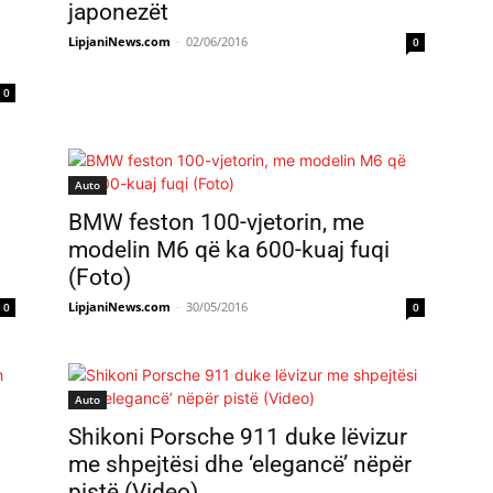
japonezët
LipjaniNews.com
-
02/06/2016
0
0
Auto
BMW feston 100-vjetorin, me
modelin M6 që ka 600-kuaj fuqi
(Foto)
LipjaniNews.com
-
30/05/2016
0
0
Auto
Shikoni Porsche 911 duke lëvizur
me shpejtësi dhe ‘elegancë’ nëpër
pistë (Video)