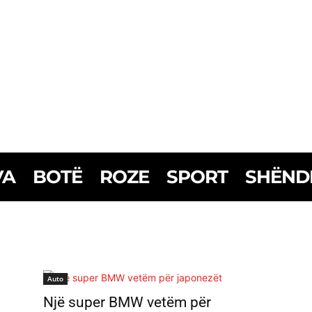
VA
BOTË
ROZE
SPORT
SHËND
Auto
Një super BMW vetëm për