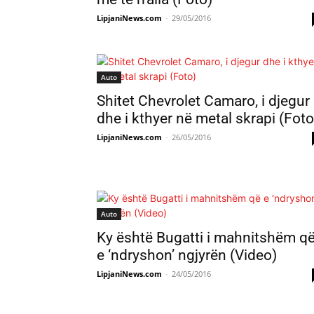
LipjaniNews.com
-
29/05/2016
Auto
Shitet Chevrolet Camaro, i djegur
dhe i kthyer në metal skrapi (Foto
LipjaniNews.com
-
26/05/2016
Auto
Ky është Bugatti i mahnitshëm q
e ‘ndryshon’ ngjyrën (Video)
LipjaniNews.com
-
24/05/2016