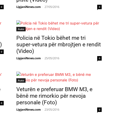
LipjaniNews.com
-
27/05/2016
0
0
Auto
Policia në Tokio bëhet me tri
)
super-vetura për mbrojtjen e rendit
(Video)
0
LipjaniNews.com
-
25/05/2016
0
Auto
ë
Veturën e preferuar BMW M3, e
bënë me rimorkio për nevoja
personale (Foto)
0
LipjaniNews.com
-
23/05/2016
0