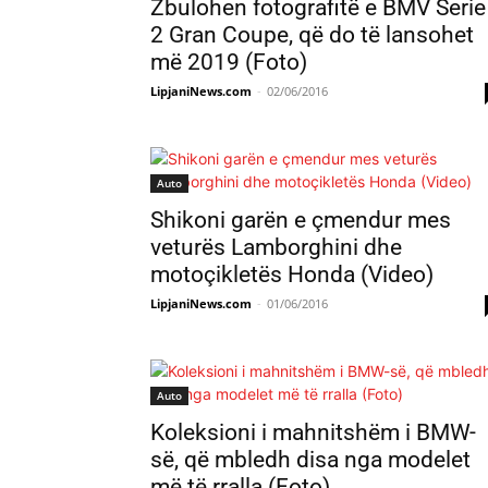
Zbulohen fotografitë e BMV Serie
2 Gran Coupe, që do të lansohet
më 2019 (Foto)
LipjaniNews.com
-
02/06/2016
Auto
Shikoni garën e çmendur mes
veturës Lamborghini dhe
motoçikletës Honda (Video)
LipjaniNews.com
-
01/06/2016
Auto
Koleksioni i mahnitshëm i BMW-
së, që mbledh disa nga modelet
më të rralla (Foto)