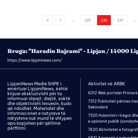
...
...
1
235
236
237
Rruga: "Haradin Bajrami" - Lipjan / 14000 Li
https://www.lipjaninews.com/
LipjaniNews Medie SHPK i
Aktivitet në ARBK
emërtuar LipjaniNews, është
6312 Web portalet Primarë
krijuar ekskluzivisht për ta
informuar shpejt, drejtë, saktë
7312 Publiciteti përmes me
dhe objektivisht lexuesin, kudo
Sekondarë
që ndodhet. Materialet dhe
informacionet e natyrave të
7320 Hulumtimi i tregut dh
ndryshme nuk mund të shtypen
e opinionit publik (sondazh
apo kopjohen për qëllime
përfitimi.
7420 Aktivitetet e fotograf
6831 Agjencitë e patundsh