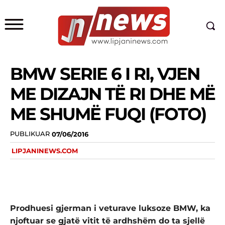
BMW SERIE 6 I RI, VJEN
ME DIZAJN TË RI DHE MË
ME SHUMË FUQI (FOTO)
PUBLIKUAR
07/06/2016
LIPJANINEWS.COM
Prodhuesi gjerman i veturave luksoze BMW, ka
njoftuar se gjatë vitit të ardhshëm do ta sjellë