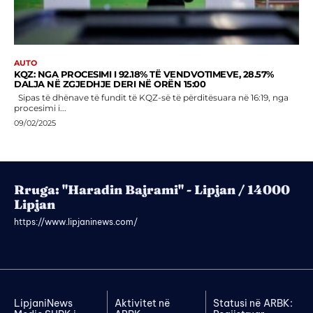
AUTO
KQZ: NGA PROCESIMI I 92.18% TË VENDVOTIMEVE, 28.57%
DALJA NË ZGJEDHJE DERI NË ORËN 15:00
Sipas të dhënave të fundit të KQZ-së të përditësuara në 16:19, nga
procesimi i...
09/02/2025
Rruga: "Haradin Bajrami" - Lipjan / 14000
Lipjan
https://www.lipjaninews.com/
LipjaniNews
Aktivitet në
Statusi në ARBK: