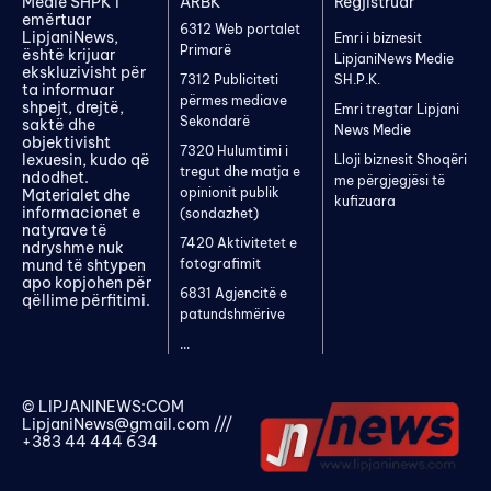
Medie SHPK i
ARBK
Regjistruar
emërtuar
6312 Web portalet
LipjaniNews,
Emri i biznesit
Primarë
është krijuar
LipjaniNews Medie
ekskluzivisht për
7312 Publiciteti
SH.P.K.
ta informuar
përmes mediave
shpejt, drejtë,
Emri tregtar Lipjani
Sekondarë
saktë dhe
News Medie
objektivisht
7320 Hulumtimi i
lexuesin, kudo që
Lloji biznesit Shoqëri
tregut dhe matja e
ndodhet.
me përgjegjësi të
opinionit publik
Materialet dhe
kufizuara
informacionet e
(sondazhet)
natyrave të
7420 Aktivitetet e
ndryshme nuk
mund të shtypen
fotografimit
apo kopjohen për
6831 Agjencitë e
qëllime përfitimi.
patundshmërive
...
© LIPJANINEWS:COM
LipjaniNews@gmail.com
///
+383 44 444 634