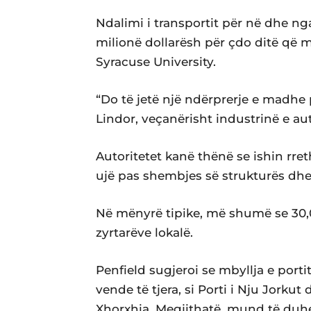
Ndalimi i transportit për në dhe ng
milionë dollarësh për çdo ditë që mb
Syracuse University.
“Do të jetë një ndërprerje e madhe
Lindor, veçanërisht industrinë e a
Autoritetet kanë thënë se ishin rre
ujë pas shembjes së strukturës dhe
Në mënyrë tipike, më shumë se 30,0
zyrtarëve lokalë.
Penfield sugjeroi se mbyllja e porti
vende të tjera, si Porti i Nju Jorku
Xhorxhia. Megjithatë, mund të duhe