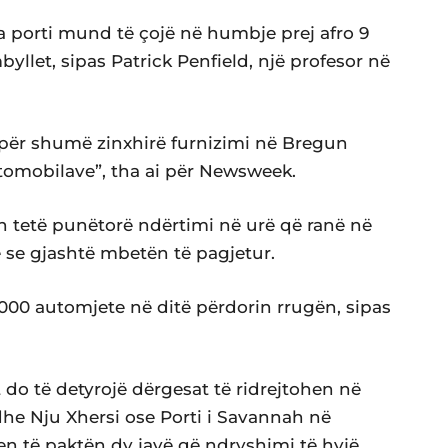
a porti mund të çojë në humbje prej afro 9
yllet, sipas Patrick Penfield, një profesor në
 për shumë zinxhirë furnizimi në Bregun
utomobilave”, tha ai për Newsweek.
th tetë punëtorë ndërtimi në urë që ranë në
 se gjashtë mbetën të pagjetur.
00 automjete në ditë përdorin rrugën, sipas
t do të detyrojë dërgesat të ridrejtohen në
t dhe Nju Xhersi ose Porti i Savannah në
n të paktën dy javë që ndryshimi të hyjë