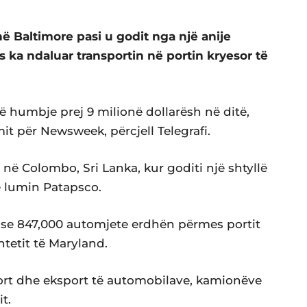
ë Baltimore pasi u godit nga një anije
s ka ndaluar transportin në portin kryesor të
në humbje prej 9 milionë dollarësh në ditë,
imit për Newsweek, përcjell Telegrafi.
 në Colombo, Sri Lanka, kur goditi një shtyllë
ë lumin Patapsco.
se 847,000 automjete erdhën përmes portit
htetit të Maryland.
ort dhe eksport të automobilave, kamionëve
t.