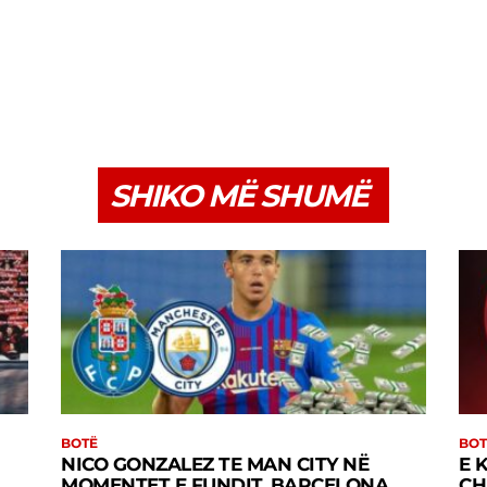
SHIKO MË SHUMË
BOTË
BOT
NICO GONZALEZ TE MAN CITY NË
E 
MOMENTET E FUNDIT, BARCELONA
CH