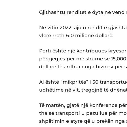
Gjithashtu renditet e dyta në vend 
Në vitin 2022, ajo u rendit e gjasht
vlerë rreth 610 milionë dollarë.
Porti është një kontribuues kryes
përgjegjës për më shumë se 15,000
dollarë të ardhura nga biznesi për s
Ai është “mikpritës” i 50 transport
udhëtime në vit, tregojnë të dhënat
Të martën, gjatë një konference pë
tha se transporti u pezullua për m
shpëtimin e atyre që u prekën nga 