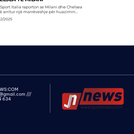
Sport Italia raporton se Milani dhe Chelsea
ë arritur një marrëveshje për huazimin...
02/2025
NEWS:COM
s@gmail.com
///
4 634