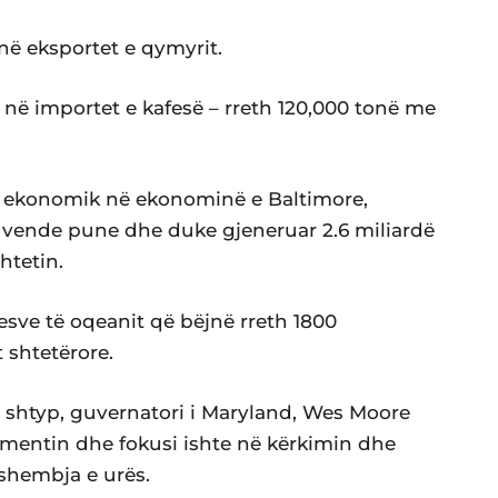
në eksportet e qymyrit.
a në importet e kafesë – rreth 120,000 tonë me
or ekonomik në ekonominë e Baltimore,
 vende pune dhe duke gjeneruar 2.6 miliardë
htetin.
uesve të oqeanit që bëjnë rreth 1800
 shtetërore.
r shtyp, guvernatori i Maryland, Wes Moore
omentin dhe fokusi ishte në kërkimin dhe
shembja e urës.