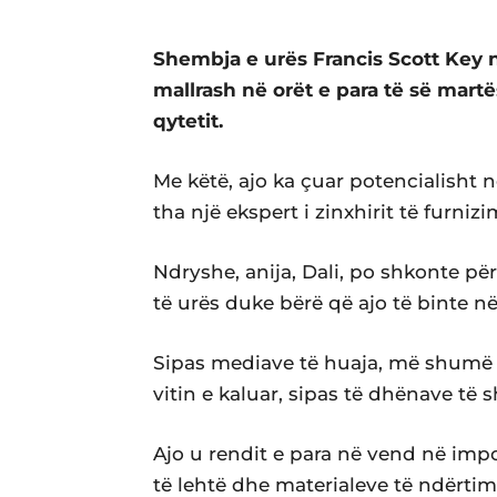
Shembja e urës Francis Scott Key n
mallrash në orët e para të së martë
qytetit.
Me këtë, ajo ka çuar potencialisht 
tha një ekspert i zinxhirit të furniz
Ndryshe, anija, Dali, po shkonte për
të urës duke bërë që ajo të binte n
Sipas mediave të huaja, më shumë 
vitin e kaluar, sipas të dhënave të s
Ajo u rendit e para në vend në imp
të lehtë dhe materialeve të ndërtimi