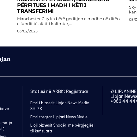
PËRFITUES I MADH I KËTIJ
Sky 
TRANSFERIMI
kan
Manchester City ka bërë goditjen e madhe në ditën
03/
e fundit të afatiti kalimtar,...
03/02/2025
pjan
Statusi në ARBK: Regjistruar
© LIPJANI
LipjaniNew
+383 44 44
Emri i biznesit LipjaniNews Medie
diave
SH.P.K.
Emri tregtar Lipjani News Medie
e matja
Lloji biznesit Shoqëri me përgjegjësi
et)
të kufizuara
imit