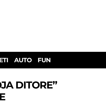
ETI
AUTO
FUN
OJA DITORE”
E