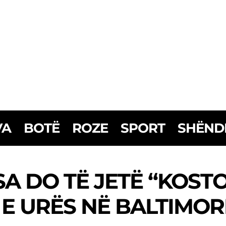
VA
BOTË
ROZE
SPORT
SHËND
A DO TË JETË “KOST
E URËS NË BALTIMOR