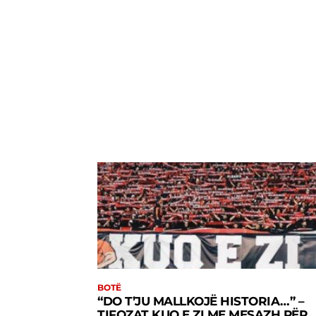
BOTË
“DO T’JU MALLKOJË HISTORIA…” –
TIFOZAT KUQ E ZI ME MESAZH PËR