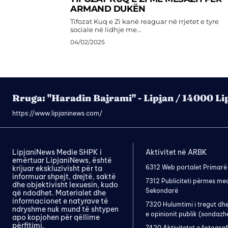
ARMAND DUKËN
Tifozat Kuq e Zi kanë reaguar në rrjetet e tyre
sociale në lidhje me...
04/02/2025
Rruga: "Haradin Bajrami" - Lipjan / 14000 Li
https://www.lipjaninews.com/
LipjaniNews Medie SHPK i
Aktivitet në ARBK
emërtuar LipjaniNews, është
6312 Web portalet Primarë
krijuar ekskluzivisht për ta
informuar shpejt, drejtë, saktë
7312 Publiciteti përmes me
dhe objektivisht lexuesin, kudo
Sekondarë
që ndodhet. Materialet dhe
informacionet e natyrave të
7320 Hulumtimi i tregut dh
ndryshme nuk mund të shtypen
e opinionit publik (sondazh
apo kopjohen për qëllime
përfitimi.
7420 Aktivitetet e fotograf