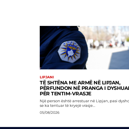
LIPJANI
TË SHTËNA ME ARMË NË LIPJAN,
PËRFUNDON NË PRANGA I DYSHUA
PËR TENTIM-VRASJE
Një person është arrestuar në Lipjan, pasi dysh
se ka tentuar të kryejë vrasje...
05/08/2026