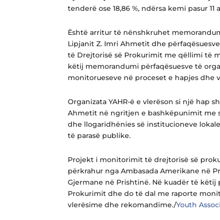
tenderë ose 18,86 %, ndërsa kemi pasur 11 
Është arritur të nënshkruhet memorandum
Lipjanit Z. Imri Ahmetit dhe përfaqësuesve
të Drejtorisë së Prokurimit me qëllimi të
këtij memorandumi përfaqësuesve të organi
monitorueseve në proceset e hapjes dhe v
Organizata YAHR-ë e vlerëson si një hap sh
Ahmetit në ngritjen e bashkëpunimit me sh
dhe llogaridhënies së institucioneve loka
të parasë publike.
Projekt i monitorimit të drejtorisë së proku
përkrahur nga Ambasada Amerikane në Pri
Gjermane në Prishtinë. Në kuadër të këtij 
Prokurimit dhe do të dal me raporte monito
vlerësime dhe rekomandime./
Youth Assoc