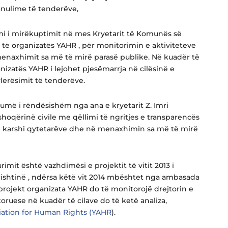
anulime të tenderëve,
i i mirëkuptimit në mes Kryetarit të Komunës së
 të organizatës YAHR , për monitorimin e aktiviteteve
 menaxhimit sa më të mirë parasë publike. Në kuadër të
zatës YAHR i lejohet pjesëmarrja në cilësinë e
lerësimit të tenderëve.
umë i rëndësishëm nga ana e kryetarit Z. Imri
oqërinë civile me qëllimi të ngritjes e transparencës
le karshi qytetarëve dhe në menaxhimin sa më të mirë
rimit është vazhdimësi e projektit të vitit 2013 i
shtinë , ndërsa këtë vit 2014 mbështet nga ambasada
projekt organizata YAHR do të monitorojë drejtorin e
ruese në kuadër të cilave do të ketë analiza,
iation for Human Rights (YAHR
).