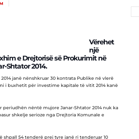
OM
Vërehet
një
xhim e Drejtorisë së Prokurimit në
ar-Shtator 2014.
it 2014 janë nënshkruar 30 kontrata Publike në vlerë
i i buxhetit për investime kapitale të vitit 2014 kanë
r periudhën nëntë mujore Janar-Shtator 2014 nuk ka
pasur shkelje serioze nga Drejtoria Komunale e
ë shpall 54 tenderë prej tyre janë ri tenderuar 10