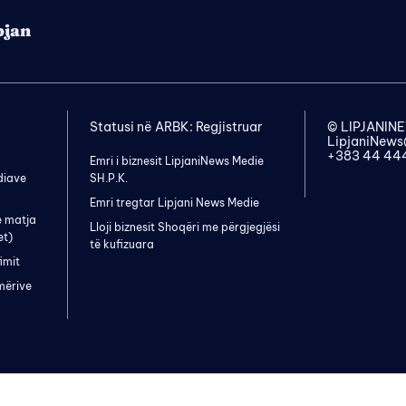
pjan
Statusi në ARBK: Regjistruar
© LIPJANI
LipjaniNew
+383 44 44
Emri i biznesit LipjaniNews Medie
diave
SH.P.K.
Emri tregtar Lipjani News Medie
e matja
Lloji biznesit Shoqëri me përgjegjësi
et)
të kufizuara
imit
mërive