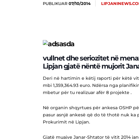
PUBLIKUAR
LIPJANINEWS.C
07/10/2014
vullnet dhe seriozitet në mena
Lipjan gjatë nëntë mujorit Jan
Deri në hartimin e këtij raporti për këtë v
mbi 1,359,364.93 euro. Ndërsa nga planifikim
mbetur për tu realizuar afër 8 projekte .
Në organin shqyrtues për ankesa OSHP pë
pasur asnjë ankesë që do të thotë nuk ka 
Prokurimit në Lipjan.
Gjatë muajve Janar-Shtator të vitit 2014 jan