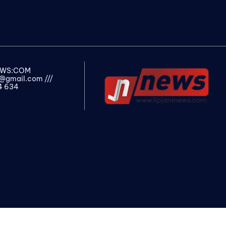
NEWS:COM
s@gmail.com
///
4 634