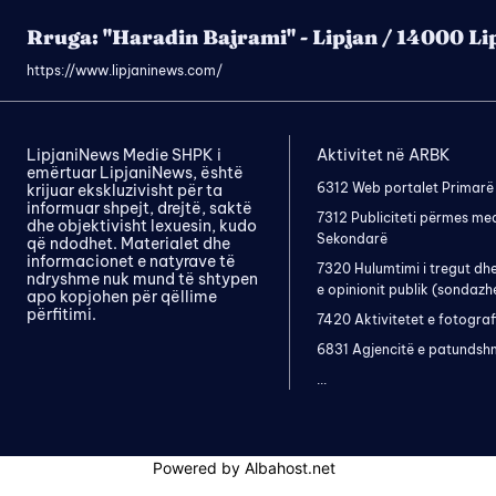
Rruga: "Haradin Bajrami" - Lipjan / 14000 Li
https://www.lipjaninews.com/
LipjaniNews Medie SHPK i
Aktivitet në ARBK
emërtuar LipjaniNews, është
6312 Web portalet Primarë
krijuar ekskluzivisht për ta
informuar shpejt, drejtë, saktë
7312 Publiciteti përmes me
dhe objektivisht lexuesin, kudo
Sekondarë
që ndodhet. Materialet dhe
informacionet e natyrave të
7320 Hulumtimi i tregut dh
ndryshme nuk mund të shtypen
e opinionit publik (sondazh
apo kopjohen për qëllime
përfitimi.
7420 Aktivitetet e fotograf
6831 Agjencitë e patundsh
...
Powered by Albahost.net