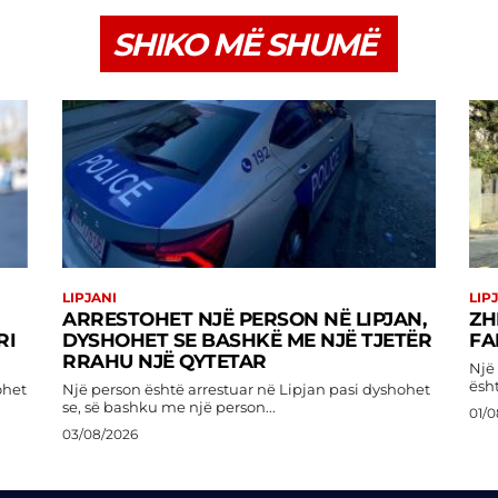
SHIKO MË SHUMË
LIPJANI
LIP
ARRESTOHET NJË PERSON NË LIPJAN,
ZH
RI
DYSHOHET SE BASHKË ME NJË TJETËR
FA
RRAHU NJË QYTETAR
Një
ësht
ohet
Një person është arrestuar në Lipjan pasi dyshohet
se, së bashku me një person...
01/0
03/08/2026