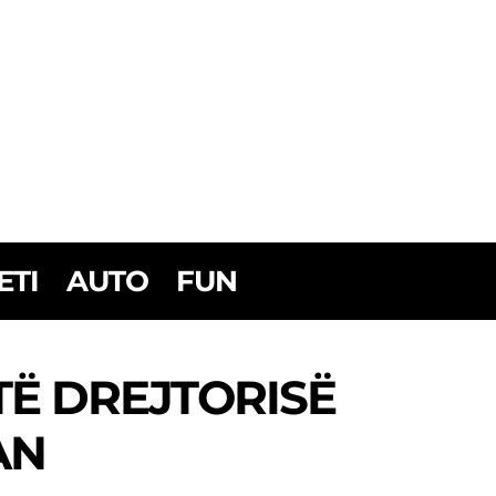
ETI
AUTO
FUN
Ë DREJTORISË
AN