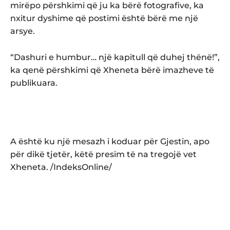
mirëpo përshkimi që ju ka bërë fotografive, ka
nxitur dyshime që postimi është bërë me një
arsye.
“Dashuri e humbur… një kapitull që duhej thënë!”,
ka qenë përshkimi që Xheneta bërë imazheve të
publikuara.
A është ku një mesazh i koduar për Gjestin, apo
për dikë tjetër, këtë presim të na tregojë vet
Xheneta. /IndeksOnline/