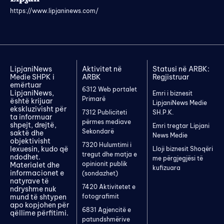
https://www.lipjaninews.com/
LipjaniNews
Aktivitet në
Statusi në ARBK:
Medie SHPK i
ARBK
Regjistruar
emërtuar
6312 Web portalet
LipjaniNews,
Emri i biznesit
Primarë
është krijuar
LipjaniNews Medie
ekskluzivisht për
7312 Publiciteti
SH.P.K.
ta informuar
përmes mediave
shpejt, drejtë,
Emri tregtar Lipjani
Sekondarë
saktë dhe
News Medie
objektivisht
7320 Hulumtimi i
lexuesin, kudo që
Lloji biznesit Shoqëri
tregut dhe matja e
ndodhet.
me përgjegjësi të
opinionit publik
Materialet dhe
kufizuara
informacionet e
(sondazhet)
natyrave të
7420 Aktivitetet e
ndryshme nuk
mund të shtypen
fotografimit
apo kopjohen për
6831 Agjencitë e
qëllime përfitimi.
patundshmërive