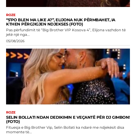
ROZE
“S’PO BLEN MA LIKE A?”, ELIJONA NUK PËRMBAHET, IA
KTHEN PËRGJIGJEN NDJEKSES (FOTO)
Pas përfundimit të “Big Brother VIP Kosova 4”, Elijona vazhdon të
jetë një nga...
05/08/2026
ROZE
SELIN BOLLATI NDAN DEDIKIMIN E VEÇANTË PËR DJ GIMBON!
(FOTO)
Fituesja e Big Brother Vip, Selin Bollati ka ndarë me ndjekësit disa
momente të...