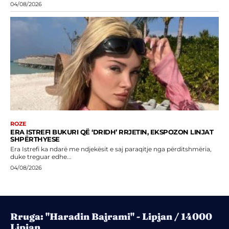
04/08/2026
ROZE
ERA ISTREFI BUKURI QË ‘DRIDH’ RRJETIN, EKSPOZON LINJAT
SHPËRTHYESE
Era Istrefi ka ndarë me ndjekësit e saj paraqitje nga përditshmëria,
duke treguar edhe...
04/08/2026
Rruga: "Haradin Bajrami" - Lipjan / 14000
Lipjan