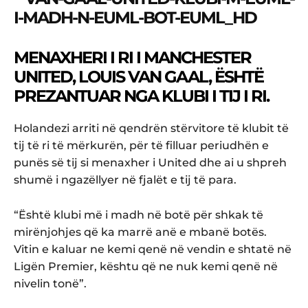
MENAXHERI I RI I MANCHESTER
UNITED, LOUIS VAN GAAL, ËSHTË
PREZANTUAR NGA KLUBI I TIJ I RI.
Holandezi arriti në qendrën stërvitore të klubit të
tij të ri të mërkurën, për të filluar periudhën e
punës së tij si menaxher i United dhe ai u shpreh
shumë i ngazëllyer në fjalët e tij të para.
“Është klubi më i madh në botë për shkak të
mirënjohjes që ka marrë anë e mbanë botës.
Vitin e kaluar ne kemi qenë në vendin e shtatë në
Ligën Premier, kështu që ne nuk kemi qenë në
nivelin tonë”.