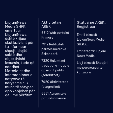
LipjaniNews
Aktivitet në
Statusi në ARBK:
Medie SHPK i
ARBK
Regjistruar
emërtuar
6312 Web portalet
LipjaniNews,
Emri i biznesit
Primarë
është krijuar
LipjaniNews Medie
ekskluzivisht për
7312 Publiciteti
SH.P.K.
ta informuar
përmes mediave
shpejt, drejtë,
Emri tregtar Lipjani
Sekondarë
saktë dhe
News Medie
objektivisht
7320 Hulumtimi i
lexuesin, kudo që
Lloji biznesit Shoqëri
tregut dhe matja e
ndodhet.
me përgjegjësi të
opinionit publik
Materialet dhe
kufizuara
informacionet e
(sondazhet)
natyrave të
7420 Aktivitetet e
ndryshme nuk
mund të shtypen
fotografimit
apo kopjohen për
6831 Agjencitë e
qëllime përfitimi.
patundshmërive
...