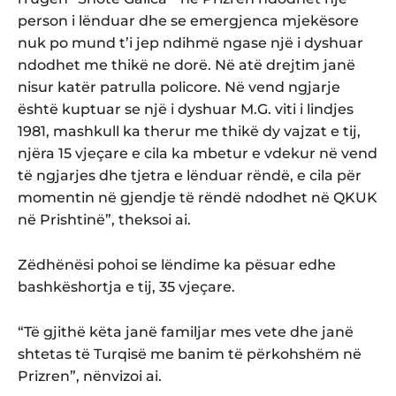
person i lënduar dhe se emergjenca mjekësore
nuk po mund t’i jep ndihmë ngase një i dyshuar
ndodhet me thikë ne dorë. Në atë drejtim janë
nisur katër patrulla policore. Në vend ngjarje
është kuptuar se një i dyshuar M.G. viti i lindjes
1981, mashkull ka therur me thikë dy vajzat e tij,
njëra 15 vjeçare e cila ka mbetur e vdekur në vend
të ngjarjes dhe tjetra e lënduar rëndë, e cila për
momentin në gjendje të rëndë ndodhet në QKUK
në Prishtinë”, theksoi ai.
Zëdhënësi pohoi se lëndime ka pësuar edhe
bashkëshortja e tij, 35 vjeçare.
“Të gjithë këta janë familjar mes vete dhe janë
shtetas të Turqisë me banim të përkohshëm në
Prizren”, nënvizoi ai.