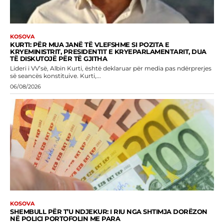
KOSOVA
KURTI: PËR MUA JANË TË VLEFSHME SI POZITA E
KRYEMINISTRIT, PRESIDENTIT E KRYEPARLAMENTARIT, DUA
TË DISKUTOJË PËR TË GJITHA
Lideri i VV’së, Albin Kurti, është deklaruar për media pas ndërprerjes
së seancës konstituive. Kurti,...
06/08/2026
KOSOVA
SHEMBULL PËR T’U NDJEKUR: I RIU NGA SHTIMJA DORËZON
NË POLICI PORTOFOLIN ME PARA