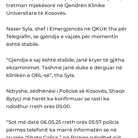
tretman mjekësorë në Qendrën Klinike
Universitare të Kosovës.
Naser Syla, shef i Emergjencës në QKUK tha për
Telegrafin, se gjendja e vajzës për momentin
është stabile.
“Gjendja e saj është stabile, janë kryer të gjitha
ekzaminimet. Tashmë janë duke e dërguar në
klinikën e ORL-së”, tha Syla.
Ndryshe, zëdhënësi i Policisë së Kosovës, Shaqir
Bytyçi më herët ka konfirmuar se rasti ka
ndodhur rreth orës 05:00.
“Sot më datë 06.05.25 rreth orës 05:57 policia
përmes telefonit ka marrë informatën se në
rrugën “Shote Galica ” në Prizren ndodhet një