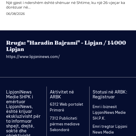
Një gjest i ndershëm është shënuar në Shtime, ku një 26-vjeçar ka
dorëzuar në...
06/08/2026
Rruga: "Haradin Bajrami" - Lipjan / 14000
Lipjan
https://www.lipjaninews.com/
LipjaniNews
Aktivitet në
Statusi në ARBK:
Medie SHPK i
ARBK
Regjistruar
emërtuar
6312 Web portalet
LipjaniNews,
Emri i biznesit
Primarë
është krijuar
LipjaniNews Medie
ekskluzivisht për
7312 Publiciteti
SH.P.K.
ta informuar
përmes mediave
shpejt, drejtë,
Emri tregtar Lipjani
Sekondarë
saktë dhe
News Medie
objektivisht