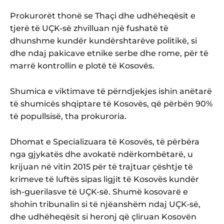
Prokurorët thonë se Thaçi dhe udhëheqësit e
tjerë të UÇK-së zhvilluan një fushatë të
dhunshme kundër kundërshtarëve politikë, si
dhe ndaj pakicave etnike serbe dhe rome, për të
marrë kontrollin e plotë të Kosovës.
Shumica e viktimave të përndjekjes ishin anëtarë
të shumicës shqiptare të Kosovës, që përbën 90%
të popullsisë, tha prokuroria.
Dhomat e Specializuara të Kosovës, të përbëra
nga gjykatës dhe avokatë ndërkombëtarë, u
krijuan në vitin 2015 për të trajtuar çështje të
krimeve të luftës sipas ligjit të Kosovës kundër
ish-guerilasve të UÇK-së. Shumë kosovarë e
shohin tribunalin si të njëanshëm ndaj UÇK-së,
dhe udhëheqësit si heronj që çliruan Kosovën