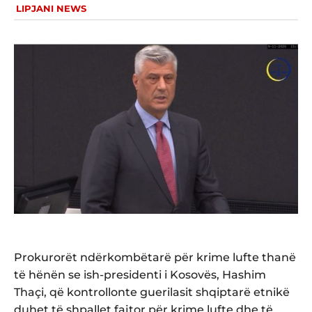
LIPJANI NEWS
Prokurorët ndërkombëtarë për krime lufte thanë
të hënën se ish-presidenti i Kosovës, Hashim
Thaçi, që kontrollonte guerilasit shqiptarë etnikë
duhet të shpallet fajtor për krime lufte dhe të