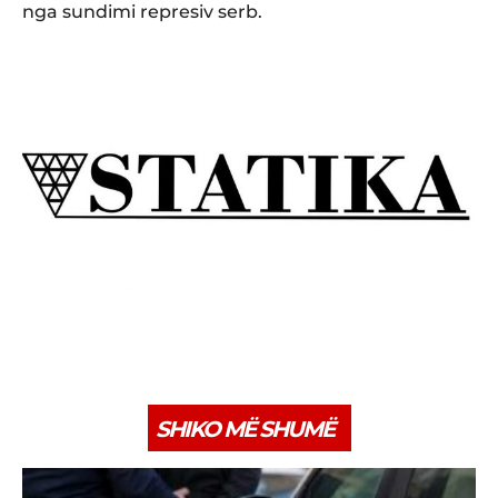
nga sundimi represiv serb.
SHIKO MË SHUMË