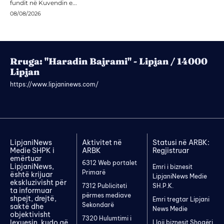
fundit në Kuvendin e...
08/08/2026
Rruga: "Haradin Bajrami" - Lipjan / 14000
Lipjan
https://www.lipjaninews.com/
LipjaniNews
Aktivitet në
Statusi në ARBK:
Medie SHPK i
ARBK
Regjistruar
emërtuar
6312 Web portalet
LipjaniNews,
Emri i biznesit
Primarë
është krijuar
LipjaniNews Medie
ekskluzivisht për
7312 Publiciteti
SH.P.K.
ta informuar
përmes mediave
shpejt, drejtë,
Emri tregtar Lipjani
Sekondarë
saktë dhe
News Medie
objektivisht
7320 Hulumtimi i
lexuesin, kudo që
Lloji biznesit Shoqëri