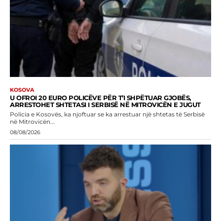
KOSOVA
U OFROI 20 EURO POLICËVE PËR T’I SHPËTUAR GJOBËS,
ARRESTOHET SHTETASI I SERBISË NË MITROVICËN E JUGUT
Policia e Kosovës, ka njoftuar se ka arrestuar një shtetas të Serbisë
në Mitrovicën...
08/08/2026