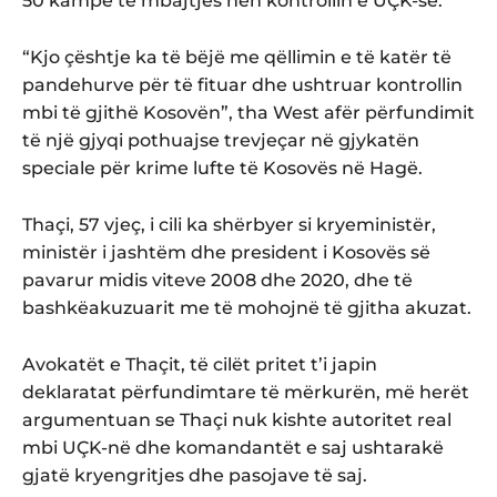
50 kampe të mbajtjes nën kontrollin e UÇK-së.
“Kjo çështje ka të bëjë me qëllimin e të katër të
pandehurve për të fituar dhe ushtruar kontrollin
mbi të gjithë Kosovën”, tha West afër përfundimit
të një gjyqi pothuajse trevjeçar në gjykatën
speciale për krime lufte të Kosovës në Hagë.
Thaçi, 57 vjeç, i cili ka shërbyer si kryeministër,
ministër i jashtëm dhe president i Kosovës së
pavarur midis viteve 2008 dhe 2020, dhe të
bashkëakuzuarit me të mohojnë të gjitha akuzat.
Avokatët e Thaçit, të cilët pritet t’i japin
deklaratat përfundimtare të mërkurën, më herët
argumentuan se Thaçi nuk kishte autoritet real
mbi UÇK-në dhe komandantët e saj ushtarakë
gjatë kryengritjes dhe pasojave të saj.