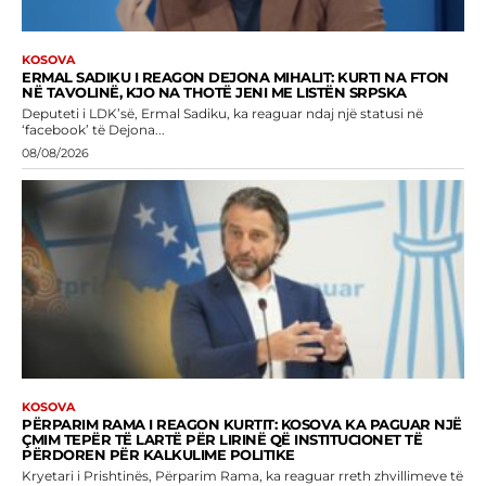
KOSOVA
ERMAL SADIKU I REAGON DEJONA MIHALIT: KURTI NA FTON
NË TAVOLINË, KJO NA THOTË JENI ME LISTËN SRPSKA
Deputeti i LDK’së, Ermal Sadiku, ka reaguar ndaj një statusi në
‘facebook’ të Dejona...
08/08/2026
KOSOVA
PËRPARIM RAMA I REAGON KURTIT: KOSOVA KA PAGUAR NJË
ÇMIM TEPËR TË LARTË PËR LIRINË QË INSTITUCIONET TË
PËRDOREN PËR KALKULIME POLITIKE
Kryetari i Prishtinës, Përparim Rama, ka reaguar rreth zhvillimeve të