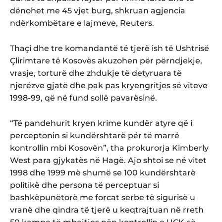
dënohet me 45 vjet burg, shkruan agjencia
ndërkombëtare e lajmeve, Reuters.
Thaçi dhe tre komandantë të tjerë ish të Ushtrisë
Çlirimtare të Kosovës akuzohen për përndjekje,
vrasje, torturë dhe zhdukje të detyruara të
njerëzve gjatë dhe pak pas kryengritjes së viteve
1998-99, që në fund sollë pavarësinë.
“Të pandehurit kryen krime kundër atyre që i
perceptonin si kundërshtarë për të marrë
kontrollin mbi Kosovën”, tha prokurorja Kimberly
West para gjykatës në Hagë. Ajo shtoi se në vitet
1998 dhe 1999 më shumë se 100 kundërshtarë
politikë dhe persona të perceptuar si
bashkëpunëtorë me forcat serbe të sigurisë u
vranë dhe qindra të tjerë u keqtrajtuan në rreth