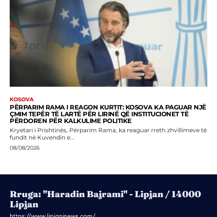
KOSOVA
PËRPARIM RAMA I REAGON KURTIT: KOSOVA KA PAGUAR NJË
ÇMIM TEPËR TË LARTË PËR LIRINË QË INSTITUCIONET TË
PËRDOREN PËR KALKULIME POLITIKE
Kryetari i Prishtinës, Përparim Rama, ka reaguar rreth zhvillimeve të
fundit në Kuvendin e...
08/08/2026
Rruga: "Haradin Bajrami" - Lipjan / 14000
Lipjan
https://www.lipjaninews.com/