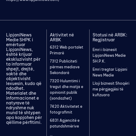
LipjaniNews
Aktivitet në
Statusi në ARBK:
Medie SHPK i
ARBK
Regjistruar
emërtuar
6312 Web portalet
LipjaniNews,
Emri i biznesit
Primarë
është krijuar
LipjaniNews Medie
ekskluzivisht për
7312 Publiciteti
SH.P.K.
ta informuar
përmes mediave
shpejt, drejtë,
Emri tregtar Lipjani
Sekondarë
saktë dhe
News Medie
objektivisht
7320 Hulumtimi i
lexuesin, kudo që
Lloji biznesit Shoqëri
tregut dhe matja e
ndodhet.
me përgjegjësi të
opinionit publik
Materialet dhe
kufizuara
informacionet e
(sondazhet)
natyrave të
7420 Aktivitetet e
ndryshme nuk
mund të shtypen
fotografimit
apo kopjohen për
6831 Agjencitë e
qëllime përfitimi.
patundshmërive
...