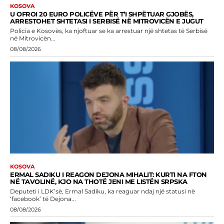
KOSOVA
U OFROI 20 EURO POLICËVE PËR T’I SHPËTUAR GJOBËS,
ARRESTOHET SHTETASI I SERBISË NË MITROVICËN E JUGUT
Policia e Kosovës, ka njoftuar se ka arrestuar një shtetas të Serbisë
në Mitrovicën...
08/08/2026
KOSOVA
ERMAL SADIKU I REAGON DEJONA MIHALIT: KURTI NA FTON
NË TAVOLINË, KJO NA THOTË JENI ME LISTËN SRPSKA
Deputeti i LDK’së, Ermal Sadiku, ka reaguar ndaj një statusi në
‘facebook’ të Dejona...
08/08/2026