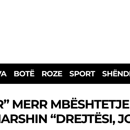
VA
BOTË
ROZE
SPORT
SHËND
ËR” MERR MBËSHTETJE
ARSHIN “DREJTËSI, JO