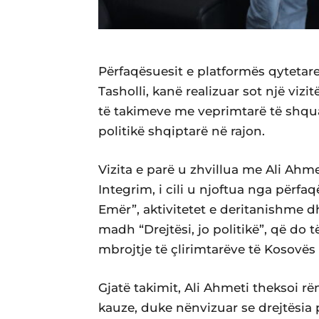
Përfaqësuesit e platformës qytetare
Tasholli, kanë realizuar sot një viz
të takimeve me veprimtarë të shqu
politikë shqiptarë në rajon.
Vizita e parë u zhvillua me Ali Ahm
Integrim, i cili u njoftua nga përfa
Emër”, aktivitetet e deritanishme d
madh “Drejtësi, jo politikë”, që do
mbrojtje të çlirimtarëve të Kosovë
Gjatë takimit, Ali Ahmeti theksoi r
kauze, duke nënvizuar se drejtësia pë