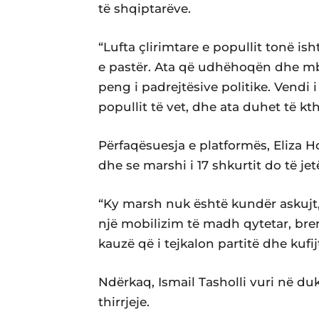
të shqiptarëve.
“Lufta çlirimtare e popullit tonë i
e pastër. Ata që udhëhoqën dhe m
peng i padrejtësive politike. Vendi 
popullit të vet, dhe ata duhet të k
Përfaqësuesja e platformës, Eliza Ho
dhe se marshi i 17 shkurtit do të je
“Ky marsh nuk është kundër askujt,
një mobilizim të madh qytetar, bre
kauzë që i tejkalon partitë dhe kufij
Ndërkaq, Ismail Tasholli vuri në d
thirrjeje.