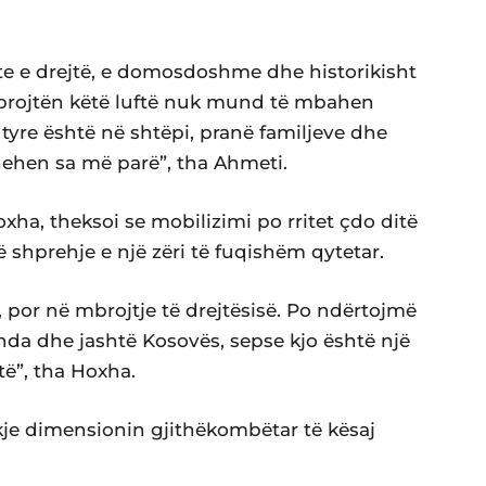
shte e drejtë, e domosdoshme dhe historikisht
brojtën këtë luftë nuk mund të mbahen
i tyre është në shtëpi, pranë familjeve dhe
thehen sa më parë”, tha Ahmeti.
xha, theksoi se mobilizimi po rritet çdo ditë
të shprehje e një zëri të fuqishëm qytetar.
 por në mbrojtje të drejtësisë. Po ndërtojmë
nda dhe jashtë Kosovës, sepse kjo është një
të”, tha Hoxha.
ukje dimensionin gjithëkombëtar të kësaj