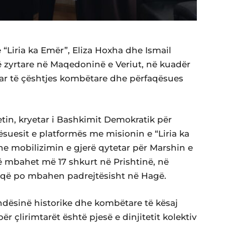
 “Liria ka Emër”, Eliza Hoxha dhe Ismail
itë zyrtare në Maqedoninë e Veriut, në kuadër
ar të çështjes kombëtare dhe përfaqësues
etin, kryetar i Bashkimit Demokratik për
qësuesit e platformës me misionin e “Liria ka
he mobilizimin e gjerë qytetar për Marshin e
 të mbahet më 17 shkurt në Prishtinë, në
s që po mbahen padrejtësisht në Hagë.
ëndësinë historike dhe kombëtare të kësaj
r çlirimtarët është pjesë e dinjitetit kolektiv