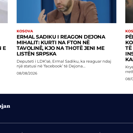
KOSOVA
KO
ERMAL SADIKU I REAGON DEJONA
PË
MIHALIT: KURTI NA FTON NË
KO
 E
TAVOLINË, KJO NA THOTË JENI ME
TË
LISTËN SRPSKA
IN
KA
Deputeti i LDK’së, Ermal Sadiku, ka reaguar ndaj
një statusi në ‘facebook’ të Dejona...
Kry
rret
08/08/2026
08/
pjan