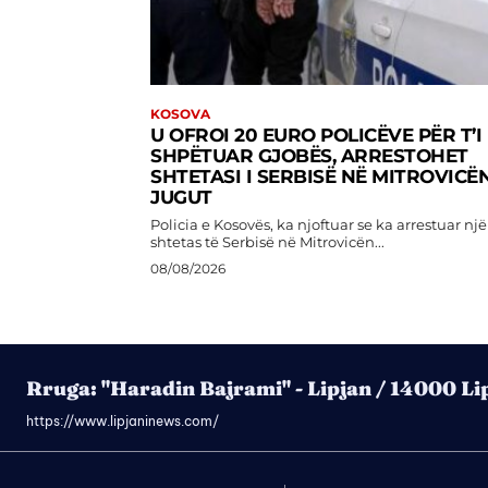
KOSOVA
U OFROI 20 EURO POLICËVE PËR T’I
SHPËTUAR GJOBËS, ARRESTOHET
SHTETASI I SERBISË NË MITROVICËN
JUGUT
Policia e Kosovës, ka njoftuar se ka arrestuar një
shtetas të Serbisë në Mitrovicën...
08/08/2026
Rruga: "Haradin Bajrami" - Lipjan / 14000 Li
https://www.lipjaninews.com/