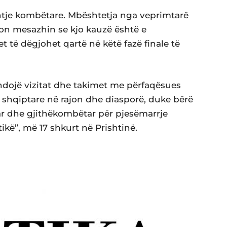
shtje kombëtare. Mbështetja nga veprimtarë
con mesazhin se kjo kauzë është e
t të dëgjohet qartë në këtë fazë finale të
zhdojë vizitat dhe takimet me përfaqësues
 shqiptare në rajon dhe diasporë, duke bërë
tar dhe gjithëkombëtar për pjesëmarrje
tikë”, më 17 shkurt në Prishtinë.