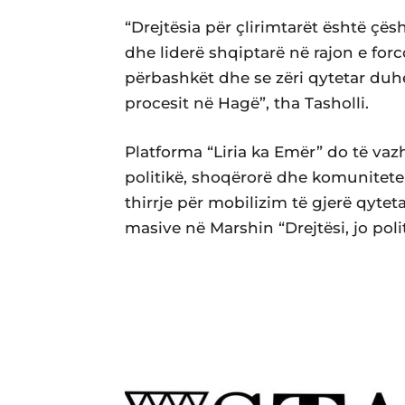
“Drejtësia për çlirimtarët është çë
dhe liderë shqiptarë në rajon e for
përbashkët dhe se zëri qytetar duhe
procesit në Hagë”, tha Tasholli.
Platforma “Liria ka Emër” do të va
politikë, shoqërorë dhe komunitete
thirrje për mobilizim të gjerë qyte
masive në Marshin “Drejtësi, jo poli