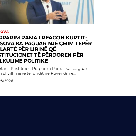
SOVA
RPARIM RAMA I REAGON KURTIT:
SOVA KA PAGUAR NJË ÇMIM TEPËR
 LARTË PËR LIRINË QË
STITUCIONET TË PËRDOREN PËR
LKULIME POLITIKE
etari i Prishtinës, Përparim Rama, ka reaguar
h zhvillimeve të fundit në Kuvendin e...
08/2026