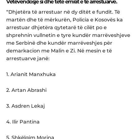
Vetëvendosje si dhe tetë emrat e të arrestuarve.
“Dhjetëra të arrestuar në dy ditët e fundit. Të
martën dhe të mërkurën, Policia e Kosovës ka
arrestuar dhjetëra qytetarë të cilët po e
shprehnin vullnetin e tyre kundër marrëveshjeve
me Serbinë dhe kundër marrëveshjes për
demarkacion me Malin e Zi. Në mesin e të
arrestuarve janë:
1. Arianit Manxhuka
2. Artan Abrashi
3. Asdren Lekaj
4. Ilir Pantina
5. Shkëlqim Morina