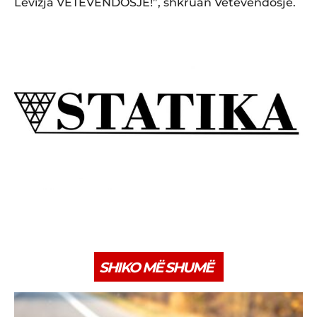
Lëvizja VETËVENDOSJE!”, shkruan Vetëvendosje.
SHIKO MË SHUMË