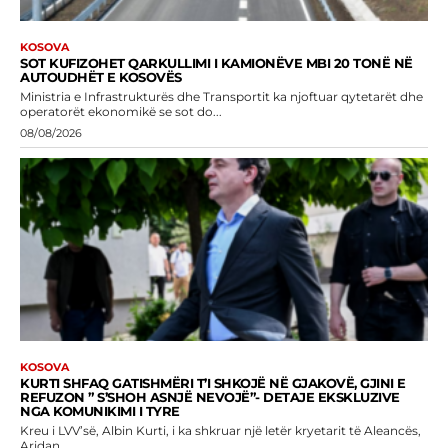
KOSOVA
SOT KUFIZOHET QARKULLIMI I KAMIONËVE MBI 20 TONË NË
AUTOUDHËT E KOSOVËS
Ministria e Infrastrukturës dhe Transportit ka njoftuar qytetarët dhe
operatorët ekonomikë se sot do...
08/08/2026
KOSOVA
KURTI SHFAQ GATISHMËRI T’I SHKOJË NË GJAKOVË, GJINI E
REFUZON ” S’SHOH ASNJË NEVOJË”- DETAJE EKSKLUZIVE
NGA KOMUNIKIMI I TYRE
Kreu i LVV’së, Albin Kurti, i ka shkruar një letër kryetarit të Aleancës,
Aridan...