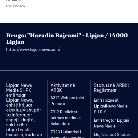
07/08/2026
Rruga: "Haradin Bajrami" - Lipjan / 14000
Lipjan
https://www.lipjaninews.com/
LipjaniNews
Aktivitet në
Statusi në ARBK:
Medie SHPK i
ARBK
Regjistruar
emërtuar
6312 Web portalet
LipjaniNews,
Emri i biznesit
Primarë
është krijuar
LipjaniNews Medie
ekskluzivisht për
7312 Publiciteti
SH.P.K.
ta informuar
përmes mediave
shpejt, drejtë,
Emri tregtar Lipjani
Sekondarë
saktë dhe
News Medie
objektivisht
7320 Hulumtimi i
lexuesin, kudo që
Lloji biznesit Shoqëri
tregut dhe matja e