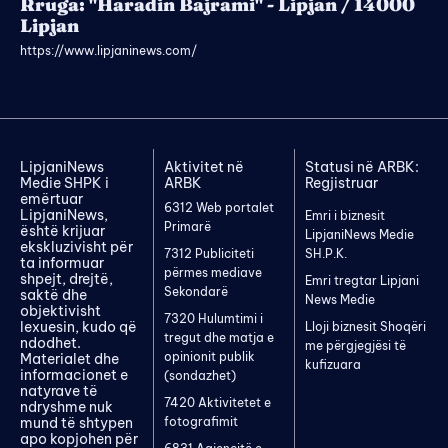
Rruga: "Haradin Bajrami" - Lipjan / 14000
Lipjan
https://www.lipjaninews.com/
LipjaniNews
Aktivitet në
Statusi në ARBK:
Medie SHPK i
ARBK
Regjistruar
emërtuar
6312 Web portalet
LipjaniNews,
Emri i biznesit
Primarë
është krijuar
LipjaniNews Medie
ekskluzivisht për
7312 Publiciteti
SH.P.K.
ta informuar
përmes mediave
shpejt, drejtë,
Emri tregtar Lipjani
Sekondarë
saktë dhe
News Medie
objektivisht
7320 Hulumtimi i
lexuesin, kudo që
Lloji biznesit Shoqëri
tregut dhe matja e
ndodhet.
me përgjegjësi të
opinionit publik
Materialet dhe
kufizuara
informacionet e
(sondazhet)
natyrave të
7420 Aktivitetet e
ndryshme nuk
mund të shtypen
fotografimit
apo kopjohen për