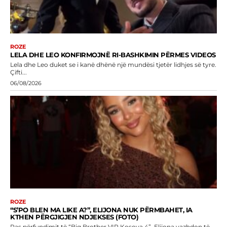
ROZE
LELA DHE LEO KONFIRMOJNË RI-BASHKIMIN PËRMES VIDEOS
Lela dhe Leo duket se i kanë dhënë një mundësi tjetër lidhjes së tyre.
Çifti...
06/08/2026
ROZE
“S’PO BLEN MA LIKE A?”, ELIJONA NUK PËRMBAHET, IA
KTHEN PËRGJIGJEN NDJEKSES (FOTO)
Pas përfundimit të “Big Brother VIP Kosova 4”, Elijona vazhdon të