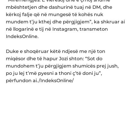
mbështetjen dhe dashurinë tuaj në DM, dhe
kërkoj falje që në mungesë të kohës nuk
mundem t’ju kthej dhe përgjigjem”, ka shkruar ai
në llogarinë e tij në Instagram, transmeton
IndeksOnline.
Duke e shoqëruar këtë ndjesë me një ton
miqësor dhe të hapur Jozi shton: “Sot do
mundohem t’ju përgjigjem shumicës prej jush,
po ju lej t’më pyesni a thoni ç’të doni ju”,
përfundon ai./IndeksOnline/