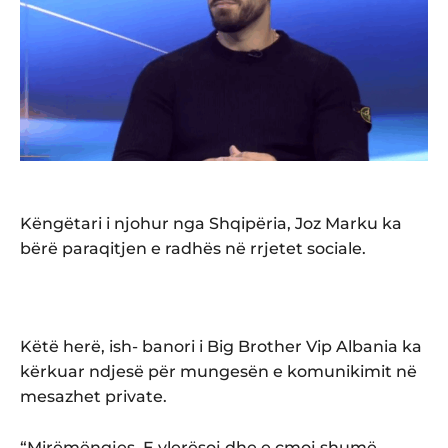
Këngëtari i njohur nga Shqipëria, Joz Marku ka
bërë paraqitjen e radhës në rrjetet sociale.
Këtë herë, ish- banori i Big Brother Vip Albania ka
kërkuar ndjesë për mungesën e komunikimit në
mesazhet private.
“Mirëmëngjes. E vlerësoj dhe e çmoj shumë