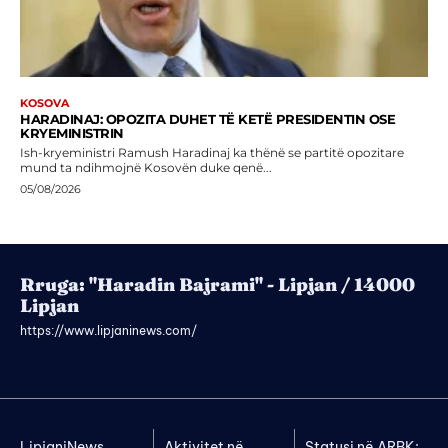
KOSOVA
HARADINAJ: OPOZITA DUHET TË KETË PRESIDENTIN OSE
KRYEMINISTRIN
Ish-kryeministri Ramush Haradinaj ka thënë se partitë opozitare
mund ta ndihmojnë Kosovën duke qenë...
05/08/2026
Rruga: "Haradin Bajrami" - Lipjan / 14000
Lipjan
https://www.lipjaninews.com/
LipjaniNews
Aktivitet në
Statusi në ARBK: