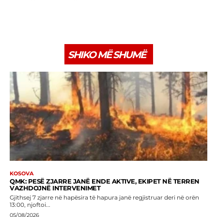
SHIKO MË SHUMË
KOSOVA
QMK: PESË ZJARRE JANË ENDE AKTIVE, EKIPET NË TERREN
VAZHDOJNË INTERVENIMET
Gjithsej 7 zjarre në hapësira të hapura janë regjistruar deri në orën
13:00, njoftoi...
05/08/2026