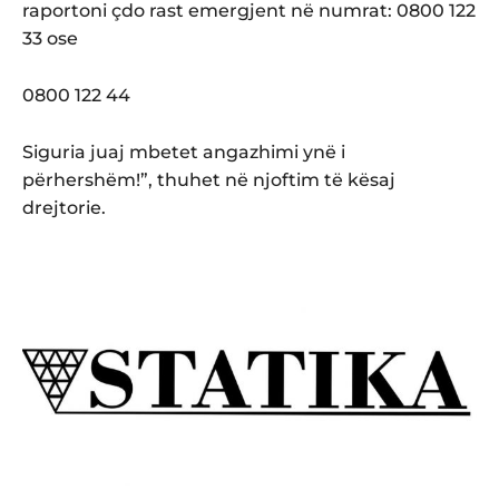
raportoni çdo rast emergjent në numrat: 0800 122
33 ose
0800 122 44
Siguria juaj mbetet angazhimi ynë i
përhershëm!”, thuhet në njoftim të kësaj
drejtorie.