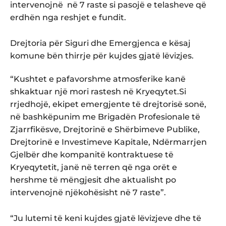
intervenojnë në 7 raste si pasojë e telasheve që
erdhën nga reshjet e fundit.
Drejtoria për Siguri dhe Emergjenca e kësaj
komune bën thirrje për kujdes gjatë lëvizjes.
“Kushtet e pafavorshme atmosferike kanë
shkaktuar një mori rastesh në Kryeqytet.Si
rrjedhojë, ekipet emergjente të drejtorisë sonë,
në bashkëpunim me Brigadën Profesionale të
Zjarrfikësve, Drejtorinë e Shërbimeve Publike,
Drejtorinë e Investimeve Kapitale, Ndërmarrjen
Gjelbër dhe kompanitë kontraktuese të
Kryeqytetit, janë në terren që nga orët e
hershme të mëngjesit dhe aktualisht po
intervenojnë njëkohësisht në 7 raste”.
“Ju lutemi të keni kujdes gjatë lëvizjeve dhe të