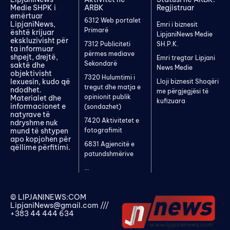
Medie SHPK i
ARBK
Regjistruar
emërtuar
6312 Web portalet
LipjaniNews,
Emri i biznesit
Primarë
është krijuar
LipjaniNews Medie
ekskluzivisht për
7312 Publiciteti
SH.P.K.
ta informuar
përmes mediave
shpejt, drejtë,
Emri tregtar Lipjani
Sekondarë
saktë dhe
News Medie
objektivisht
7320 Hulumtimi i
lexuesin, kudo që
Lloji biznesit Shoqëri
tregut dhe matja e
ndodhet.
me përgjegjësi të
opinionit publik
Materialet dhe
kufizuara
informacionet e
(sondazhet)
natyrave të
7420 Aktivitetet e
ndryshme nuk
mund të shtypen
fotografimit
apo kopjohen për
6831 Agjencitë e
qëllime përfitimi.
patundshmërive
...
© LIPJANINEWS:COM
LipjaniNews@gmail.com
///
+383 44 444 634