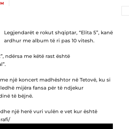
OM
Legjendarët e rokut shqiptar, “Elita 5”, kanë
ardhur me album të ri pas 10 vitesh.
t”, ndërsa me këtë rast është
l”.
me një koncert madhështor në Tetovë, ku si
ledhë mijëra fansa për të ndjekur
inë të bëjnë.
dhe një herë vuri vulën e vet kur është
rafi/