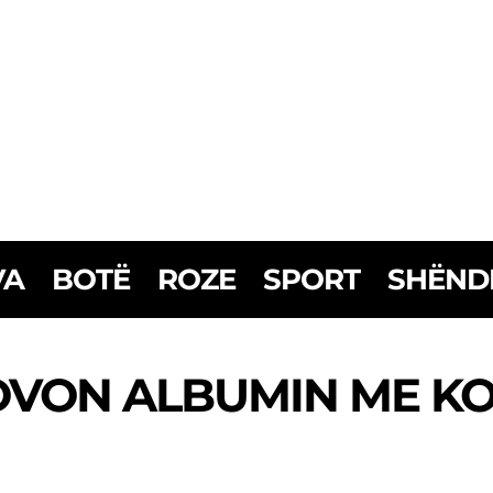
VA
BOTË
ROZE
SPORT
SHËND
OVON ALBUMIN ME KO