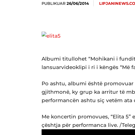
PUBLIKUAR
LIPJANINEWS.C
26/06/2014
Albumi titullohet “Mohikani i fundi
lansuarvideoklipi i ri i këngës “Më fa
Po ashtu, albumi është promovuar 
gjithmonë, ky grup ka arritur të mb
performancën ashtu siç vetëm ata d
Me koncertin promovues, “Elita 5” e
çështja për performanca live. /Teleg