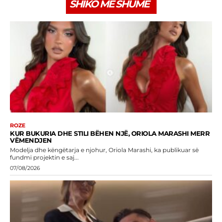
SHIKO MË SHUMË
ROZE
KUR BUKURIA DHE STILI BËHEN NJË, ORIOLA MARASHI MERR
VËMENDJEN
Modelja dhe këngëtarja e njohur, Oriola Marashi, ka publikuar së
fundmi projektin e saj...
07/08/2026