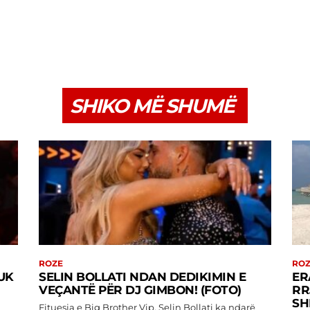
SHIKO MË SHUMË
ROZE
RO
NUK
SELIN BOLLATI NDAN DEDIKIMIN E
ER
VEÇANTË PËR DJ GIMBON! (FOTO)
RR
SH
Fituesja e Big Brother Vip, Selin Bollati ka ndarë