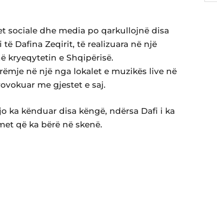
et sociale dhe media po qarkullojnë disa
i të Dafina Zeqirit, të realizuara në një
 kryeqytetin e Shqipërisë.
ëmje në një nga lokalet e muzikës live në
ovokuar me gjestet e saj.
jo ka kënduar disa këngë, ndërsa Dafi i ka
met që ka bërë në skenë.