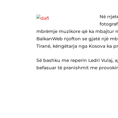
Në rrjet
fotograf
mbrëmje muzikore që ka mbajtur në
BalkanWeb njofton se gjatë një mbr
Tiranë, këngëtarja nga Kosova ka pr
Së bashku me reperin Ledri Vulaj, a
befasuar të pranishmit me provoki