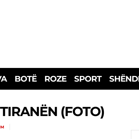
VA
BOTË
ROZE
SPORT
SHËND
 TIRANËN (FOTO)
OM