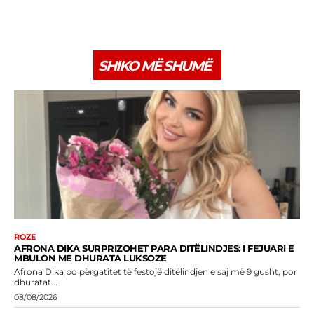
SHIKO MË SHUMË
ROZE
AFRONA DIKA SURPRIZOHET PARA DITËLINDJES: I FEJUARI E
MBULON ME DHURATA LUKSOZE
Afrona Dika po përgatitet të festojë ditëlindjen e saj më 9 gusht, por
dhuratat...
08/08/2026