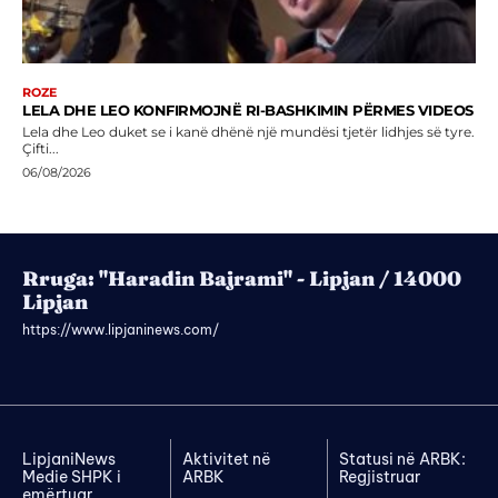
ROZE
LELA DHE LEO KONFIRMOJNË RI-BASHKIMIN PËRMES VIDEOS
Lela dhe Leo duket se i kanë dhënë një mundësi tjetër lidhjes së tyre.
Çifti...
06/08/2026
Rruga: "Haradin Bajrami" - Lipjan / 14000
Lipjan
https://www.lipjaninews.com/
LipjaniNews
Aktivitet në
Statusi në ARBK:
Medie SHPK i
ARBK
Regjistruar
emërtuar