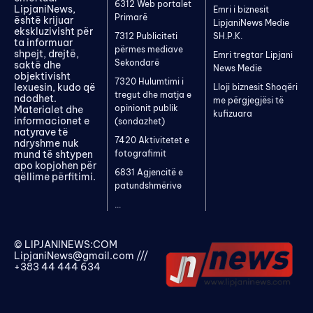
6312 Web portalet
LipjaniNews,
Emri i biznesit
Primarë
është krijuar
LipjaniNews Medie
ekskluzivisht për
7312 Publiciteti
SH.P.K.
ta informuar
përmes mediave
shpejt, drejtë,
Emri tregtar Lipjani
Sekondarë
saktë dhe
News Medie
objektivisht
7320 Hulumtimi i
lexuesin, kudo që
Lloji biznesit Shoqëri
tregut dhe matja e
ndodhet.
me përgjegjësi të
opinionit publik
Materialet dhe
kufizuara
informacionet e
(sondazhet)
natyrave të
7420 Aktivitetet e
ndryshme nuk
mund të shtypen
fotografimit
apo kopjohen për
6831 Agjencitë e
qëllime përfitimi.
patundshmërive
...
© LIPJANINEWS:COM
LipjaniNews@gmail.com
///
+383 44 444 634