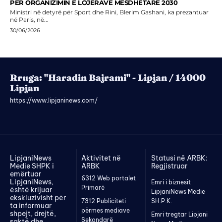
PËR ORGANIZIMIN E LOJËRAVE MESDHETARE 2030
Ministri në detyrë për Sport dhe Rini, Blerim Gashani, ka prezantuar
në Paris, në...
30/06/2026
Rruga: "Haradin Bajrami" - Lipjan / 14000
Lipjan
https://www.lipjaninews.com/
LipjaniNews
Aktivitet në
Statusi në ARBK:
Medie SHPK i
ARBK
Regjistruar
emërtuar
6312 Web portalet
LipjaniNews,
Emri i biznesit
Primarë
është krijuar
LipjaniNews Medie
ekskluzivisht për
7312 Publiciteti
SH.P.K.
ta informuar
përmes mediave
shpejt, drejtë,
Emri tregtar Lipjani
Sekondarë
saktë dhe