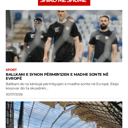
SPORT
BALLKANI E SYNON PËRMBYSJEN E MADHE SONTE NË
EVROPË
Ballkani do ta kërkojë përmbysjen e madhe sonte në Evropë. Ekipi
kosovar do ta skuadrën...
30/07/2026