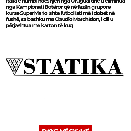
Italia e humbi ndeshjen nga Uruguai dhe u eliminua
nga Kampionati Botëror që në fazën grupore,
kurse SuperMario ishte futbollisti më i dobët në
fushë, sa bashku me Claudio Marchision, i cili u
përjashtua me karton të kuq
SHIKO MË SHUMË