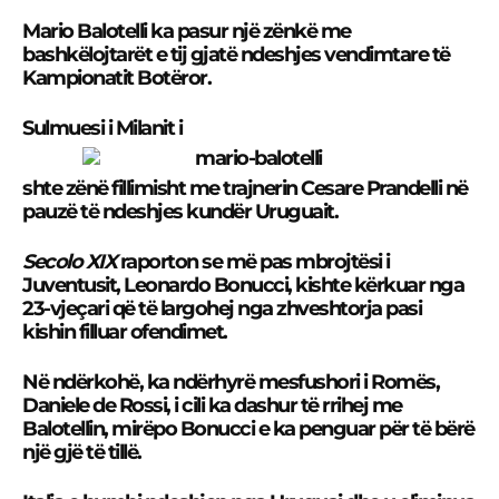
Mario Balotelli ka pasur një zënkë me
bashkëlojtarët e tij gjatë ndeshjes vendimtare të
Kampionatit Botëror.
Sulmuesi i Milanit i
shte zënë fillimisht me trajnerin Cesare Prandelli në
pauzë të ndeshjes kundër Uruguait.
Secolo XIX
raporton se më pas mbrojtësi i
Juventusit, Leonardo Bonucci, kishte kërkuar nga
23-vjeçari që të largohej nga zhveshtorja pasi
kishin filluar ofendimet.
Në ndërkohë, ka ndërhyrë mesfushori i Romës,
Daniele de Rossi, i cili ka dashur të rrihej me
Balotellin, mirëpo Bonucci e ka penguar për të bërë
një gjë të tillë.