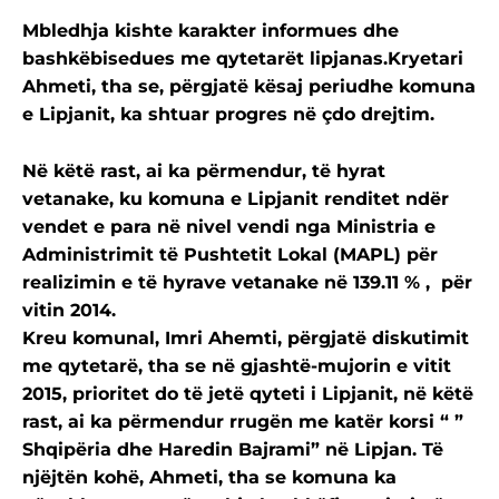
Mbledhja kishte karakter informues dhe
bashkëbisedues me qytetarët lipjanas.
Kryetari
Ahmeti, tha se, përgjatë kësaj periudhe komuna
e Lipjanit, ka shtuar progres në çdo drejtim.
Në këtë rast, ai ka përmendur, të hyrat
vetanake, ku komuna e Lipjanit renditet ndër
vendet e para në nivel vendi nga Ministria e
Administrimit të Pushtetit Lokal (MAPL) për
realizimin e të hyrave vetanake në 139.11 % , për
vitin 2014.
Kreu komunal, Imri Ahemti, përgjatë diskutimit
me qytetarë, tha se në gjashtë-mujorin e vitit
2015, prioritet do të jetë qyteti i Lipjanit, në këtë
rast, ai ka përmendur rrugën me katër korsi “ ”
Shqipëria dhe Haredin Bajrami” në Lipjan. Të
njëjtën kohë, Ahmeti, tha se komuna ka