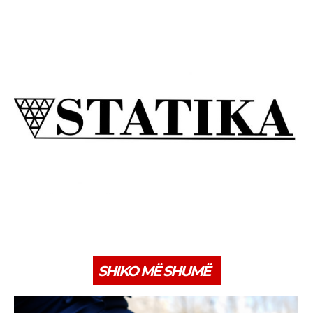
SHIKO MË SHUMË