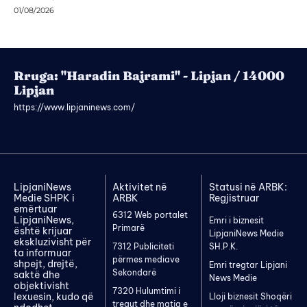
01/08/2026
Rruga: "Haradin Bajrami" - Lipjan / 14000
Lipjan
https://www.lipjaninews.com/
LipjaniNews
Aktivitet në
Statusi në ARBK:
Medie SHPK i
ARBK
Regjistruar
emërtuar
6312 Web portalet
LipjaniNews,
Emri i biznesit
Primarë
është krijuar
LipjaniNews Medie
ekskluzivisht për
7312 Publiciteti
SH.P.K.
ta informuar
përmes mediave
shpejt, drejtë,
Emri tregtar Lipjani
Sekondarë
saktë dhe
News Medie
objektivisht
7320 Hulumtimi i
lexuesin, kudo që
Lloji biznesit Shoqëri
tregut dhe matja e