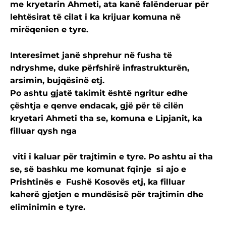
me kryetarin Ahmeti, ata kanë falënderuar për
lehtësirat të cilat i ka krijuar komuna në
mirëqenien e tyre.
Interesimet janë shprehur në fusha të
ndryshme, duke përfshirë infrastrukturën,
arsimin, bujqësinë etj.
Po ashtu gjatë takimit është ngritur edhe
çështja e qenve endacak, gjë për të cilën
kryetari Ahmeti tha se, komuna e Lipjanit, ka
filluar qysh nga
viti i kaluar për trajtimin e tyre. Po ashtu ai tha
se, së bashku me komunat fqinje si ajo e
Prishtinës e Fushë Kosovës etj, ka filluar
kaherë gjetjen e mundësisë për trajtimin dhe
eliminimin e tyre.