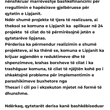
nënshkruar marrëveshje bashkëfinancimi për
rregullimin e hapësirave gjelbëruese për
qytetin e Lipjanit.
Ndër shumë projekte të tjera të realizuara, ai
theksoi se komuna e Lipjanit ka aplikuar në 24
projekte të cilat do të përmirësojnë jetën e
qytetarëve lipjanas.
Përderisa ka përmendur realizimin e shumë
projekteve, ai ka thënë se, komuna e Lipjanit ka
krijuar agjendën e reduktimeve dhe të
shpenzimeve, krahas borxheve të cilat i ka
trashëguar komuna, të cilat të njëjtën kohë po i
shkaktojnë probleme për implementimin e
parashikimeve buxhetore nga
Thesari i cili po i ekzekuton mjetet në formë të
dhunshme.
Ndërkaq, qytetarët derisa kanë bashkëbiseduar