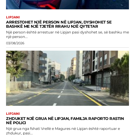
LIPJANI
ARRESTOHET NJË PERSON NË LIPJAN, DYSHOHET SE
BASHKË ME NJË TJETËR RRAHU NJË QYTETAR
Një person është arrestuar në Lipjan pasi dyshohet se, së bashku me
një person...
03/08/2026
LIPJANI
ZHDUKET NJË GRUA NË LIPJAN, FAMILJA RAPORTO RASTIN
NË POLICI
Një grua nga fshati Vrellë e Magures në Lipjan është raportuar e
zhdukur, pasi...