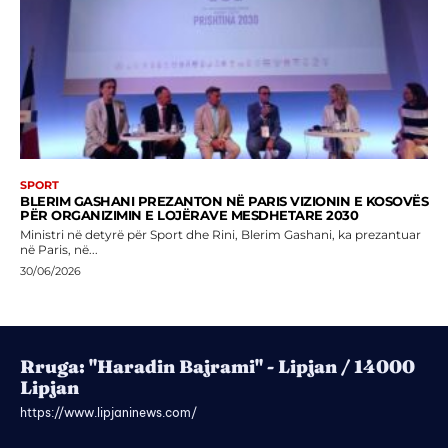
SPORT
BLERIM GASHANI PREZANTON NË PARIS VIZIONIN E KOSOVËS
PËR ORGANIZIMIN E LOJËRAVE MESDHETARE 2030
Ministri në detyrë për Sport dhe Rini, Blerim Gashani, ka prezantuar
në Paris, në...
30/06/2026
Rruga: "Haradin Bajrami" - Lipjan / 14000
Lipjan
https://www.lipjaninews.com/