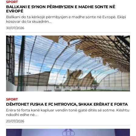
SPORT
BALLKANI E SYNON PËRMBYSJEN E MADHE SONTE NË
EVROPË
Ballkani do ta kërkojë përmbysjen e madhe sonte në Evropë. Ekipi
kosovar do ta skuadrën...
30/07/2026
SPORT
DËMTOHET FUSHA E FC MITROVICA, SHKAK ERËRAT E FORTA
Erëra të forta kanë kapluar vendin tonë gjatë ditës së sotme. Kështu
ndodhi edhe në...
20/07/2026