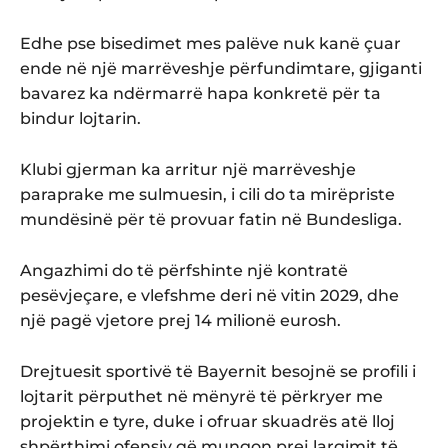
Edhe pse bisedimet mes palëve nuk kanë çuar
ende në një marrëveshje përfundimtare, gjiganti
bavarez ka ndërmarrë hapa konkretë për ta
bindur lojtarin.
Klubi gjerman ka arritur një marrëveshje
paraprake me sulmuesin, i cili do ta mirëpriste
mundësinë për të provuar fatin në Bundesliga.
Angazhimi do të përfshinte një kontratë
pesëvjeçare, e vlefshme deri në vitin 2029, dhe
një pagë vjetore prej 14 milionë eurosh.
Drejtuesit sportivë të Bayernit besojnë se profili i
lojtarit përputhet në mënyrë të përkryer me
projektin e tyre, duke i ofruar skuadrës atë lloj
shpërthimi ofensiv që mungon prej largimit të