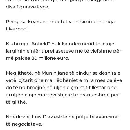
disa figurave kyçe.
Pengesa kryesore mbetet vlerësimi i bërë nga
Liverpool.
Klubi nga “Anfield” nuk ka ndërmend të lejojë
largimin e njërit prej aseteve më të vlefshme për
më pak se 80 milionë euro.
Megjithatë, në Munih janë të bindur se dëshira e
vetë lojtarit dhe marrëdhëniet e mira mes palëve
do të ndihmojnë në uljen e çmimit fillestar dhe
arritjen e një marrëveshjeje të pranueshme për
të gjithë.
Ndërkohë, Luis Díaz është në pritje të avancimit
të negociatave.