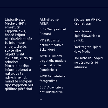
LipjaniNews
Aktivitet në
Statusi në ARBK:
Medie SHPK i
ARBK
Regjistruar
emërtuar
6312 Web portalet
LipjaniNews,
Emri i biznesit
Primarë
është krijuar
LipjaniNews Medie
ekskluzivisht për
7312 Publiciteti
SH.P.K.
ta informuar
përmes mediave
shpejt, drejtë,
Emri tregtar Lipjani
Sekondarë
saktë dhe
News Medie
objektivisht
7320 Hulumtimi i
lexuesin, kudo që
Lloji biznesit Shoqëri
tregut dhe matja e
ndodhet.
me përgjegjësi të
opinionit publik
Materialet dhe
kufizuara
informacionet e
(sondazhet)
natyrave të
7420 Aktivitetet e
ndryshme nuk
mund të shtypen
fotografimit
apo kopjohen për
6831 Agjencitë e
qëllime përfitimi.
patundshmërive
...