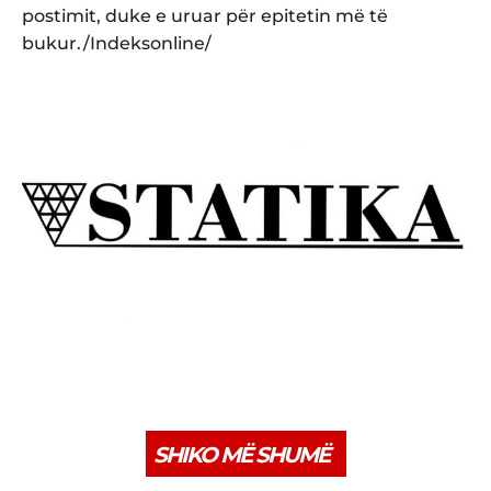
postimit, duke e uruar për epitetin më të
bukur./Indeksonline/
SHIKO MË SHUMË