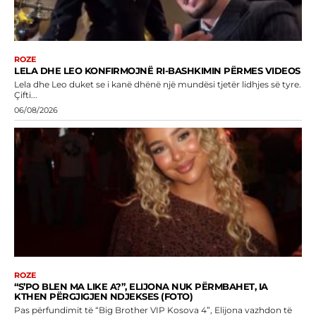
ROZE
LELA DHE LEO KONFIRMOJNË RI-BASHKIMIN PËRMES VIDEOS
Lela dhe Leo duket se i kanë dhënë një mundësi tjetër lidhjes së tyre.
Çifti...
06/08/2026
ROZE
“S’PO BLEN MA LIKE A?”, ELIJONA NUK PËRMBAHET, IA
KTHEN PËRGJIGJEN NDJEKSES (FOTO)
Pas përfundimit të “Big Brother VIP Kosova 4”, Elijona vazhdon të