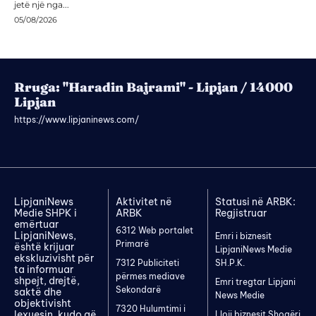
jetë një nga...
05/08/2026
Rruga: "Haradin Bajrami" - Lipjan / 14000
Lipjan
https://www.lipjaninews.com/
LipjaniNews
Aktivitet në
Statusi në ARBK:
Medie SHPK i
ARBK
Regjistruar
emërtuar
6312 Web portalet
LipjaniNews,
Emri i biznesit
Primarë
është krijuar
LipjaniNews Medie
ekskluzivisht për
7312 Publiciteti
SH.P.K.
ta informuar
përmes mediave
shpejt, drejtë,
Emri tregtar Lipjani
Sekondarë
saktë dhe
News Medie
objektivisht
7320 Hulumtimi i
lexuesin, kudo që
Lloji biznesit Shoqëri