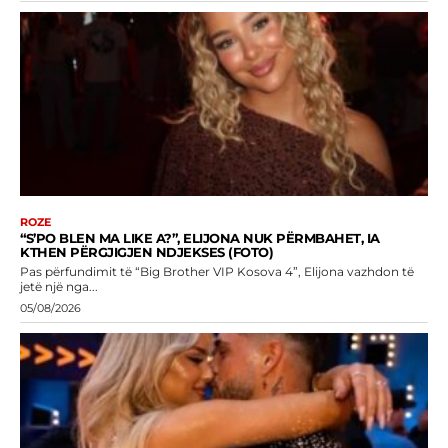
ROZE
“S’PO BLEN MA LIKE A?”, ELIJONA NUK PËRMBAHET, IA
KTHEN PËRGJIGJEN NDJEKSES (FOTO)
Pas përfundimit të “Big Brother VIP Kosova 4”, Elijona vazhdon të
jetë një nga...
05/08/2026