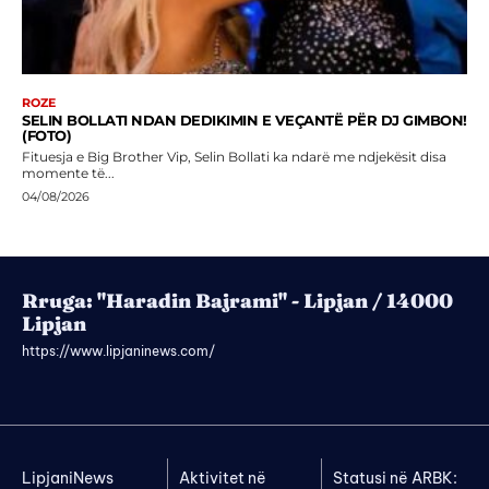
ROZE
SELIN BOLLATI NDAN DEDIKIMIN E VEÇANTË PËR DJ GIMBON!
(FOTO)
Fituesja e Big Brother Vip, Selin Bollati ka ndarë me ndjekësit disa
momente të...
04/08/2026
Rruga: "Haradin Bajrami" - Lipjan / 14000
Lipjan
https://www.lipjaninews.com/
LipjaniNews
Aktivitet në
Statusi në ARBK: