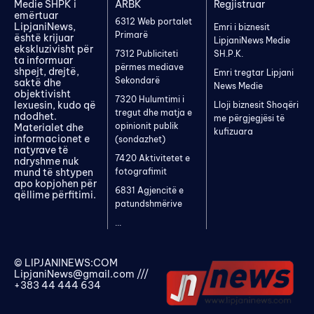
Medie SHPK i
ARBK
Regjistruar
emërtuar
6312 Web portalet
LipjaniNews,
Emri i biznesit
Primarë
është krijuar
LipjaniNews Medie
ekskluzivisht për
7312 Publiciteti
SH.P.K.
ta informuar
përmes mediave
shpejt, drejtë,
Emri tregtar Lipjani
Sekondarë
saktë dhe
News Medie
objektivisht
7320 Hulumtimi i
lexuesin, kudo që
Lloji biznesit Shoqëri
tregut dhe matja e
ndodhet.
me përgjegjësi të
opinionit publik
Materialet dhe
kufizuara
informacionet e
(sondazhet)
natyrave të
7420 Aktivitetet e
ndryshme nuk
mund të shtypen
fotografimit
apo kopjohen për
6831 Agjencitë e
qëllime përfitimi.
patundshmërive
...
© LIPJANINEWS:COM
LipjaniNews@gmail.com
///
+383 44 444 634