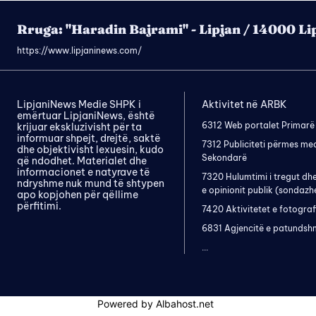
Rruga: "Haradin Bajrami" - Lipjan / 14000 Li
https://www.lipjaninews.com/
LipjaniNews Medie SHPK i
Aktivitet në ARBK
emërtuar LipjaniNews, është
6312 Web portalet Primarë
krijuar ekskluzivisht për ta
informuar shpejt, drejtë, saktë
7312 Publiciteti përmes me
dhe objektivisht lexuesin, kudo
Sekondarë
që ndodhet. Materialet dhe
informacionet e natyrave të
7320 Hulumtimi i tregut dh
ndryshme nuk mund të shtypen
e opinionit publik (sondazh
apo kopjohen për qëllime
përfitimi.
7420 Aktivitetet e fotograf
6831 Agjencitë e patundsh
...
Powered by Albahost.net