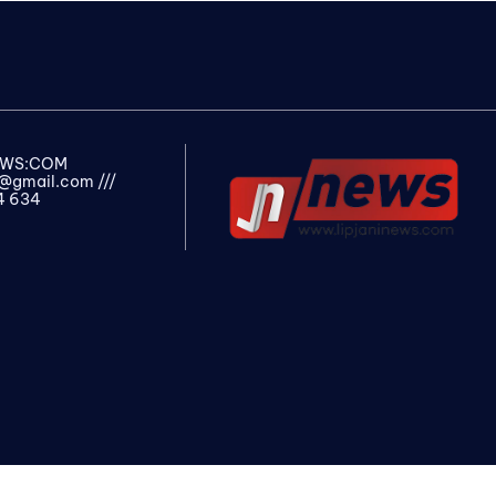
NEWS:COM
s@gmail.com
///
4 634