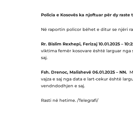
Policia e Kosovës ka njoftuar për dy raste
Në raportin policor bëhet e ditur se njëri r
Rr. Bislim Rexhepi, Ferizaj 10.01.2025 – 10:2
viktima femër kosovare është larguar nga
saj.
Fsh. Drenoc, Malishevë 06.01.2025 – NN.
Më
vajza e saj nga data e lart-cekur është la
vendndodhjen e saj.
Rasti në hetime. /Telegrafi/