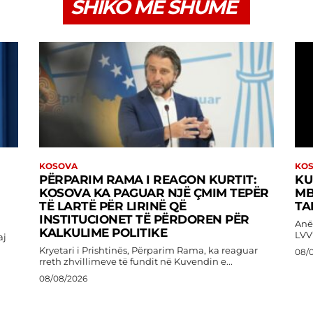
SHIKO MË SHUMË
KOSOVA
KO
PËRPARIM RAMA I REAGON KURTIT:
KU
KOSOVA KA PAGUAR NJË ÇMIM TEPËR
MB
TË LARTË PËR LIRINË QË
TA
INSTITUCIONET TË PËRDOREN PËR
Anët
KALKULIME POLITIKE
LVV’
aj
Kryetari i Prishtinës, Përparim Rama, ka reaguar
08/
rreth zhvillimeve të fundit në Kuvendin e...
08/08/2026