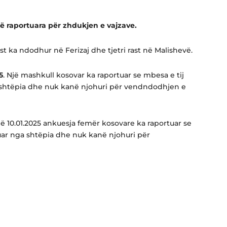
 të raportuara për zhdukjen e vajzave.
ast ka ndodhur në Ferizaj dhe tjetri rast në Malishevë.
5
. Një mashkull kosovar ka raportuar se mbesa e tij
 shtëpia dhe nuk kanë njohuri për vendndodhjen e
 10.01.2025 ankuesja femër kosovare ka raportuar se
rguar nga shtëpia dhe nuk kanë njohuri për