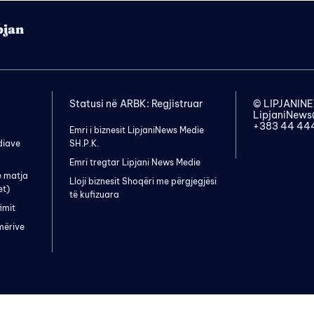
pjan
Statusi në ARBK: Regjistruar
© LIPJANI
LipjaniNew
+383 44 44
Emri i biznesit LipjaniNews Medie
diave
SH.P.K.
Emri tregtar Lipjani News Medie
e matja
Lloji biznesit Shoqëri me përgjegjësi
et)
të kufizuara
imit
mërive