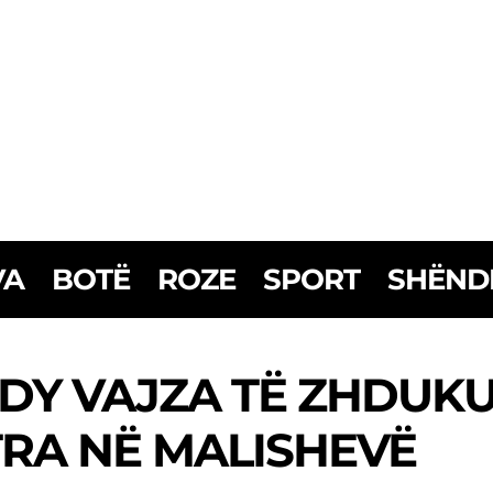
VA
BOTË
ROZE
SPORT
SHËND
Y VAJZA TË ZHDUKU
TRA NË MALISHEVË