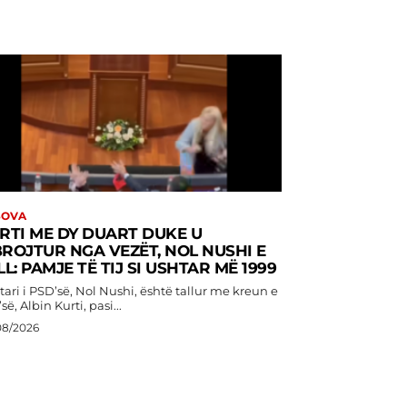
SOVA
RTI ME DY DUART DUKE U
ROJTUR NGA VEZËT, NOL NUSHI E
LL: PAMJE TË TIJ SI USHTAR MË 1999
ari i PSD’së, Nol Nushi, është tallur me kreun e
së, Albin Kurti, pasi...
08/2026