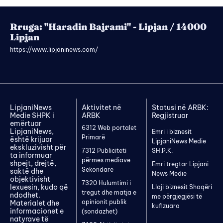
Rruga: "Haradin Bajrami" - Lipjan / 14000
Lipjan
https://www.lipjaninews.com/
LipjaniNews
Aktivitet në
Statusi në ARBK:
Medie SHPK i
ARBK
Regjistruar
emërtuar
6312 Web portalet
LipjaniNews,
Emri i biznesit
Primarë
është krijuar
LipjaniNews Medie
ekskluzivisht për
7312 Publiciteti
SH.P.K.
ta informuar
përmes mediave
shpejt, drejtë,
Emri tregtar Lipjani
Sekondarë
saktë dhe
News Medie
objektivisht
7320 Hulumtimi i
lexuesin, kudo që
Lloji biznesit Shoqëri
tregut dhe matja e
ndodhet.
me përgjegjësi të
opinionit publik
Materialet dhe
kufizuara
informacionet e
(sondazhet)
natyrave të