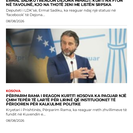
ERMAL SADIKU I REAGON DEJONA MIHALIT: KURTI NA FTON
NË TAVOLINË, KJO NA THOTË JENI ME LISTËN SRPSKA
Deputeti i LDK’së, Ermal Sadiku, ka reaguar ndaj një statusi në
‘facebook’ të Dejona...
08/08/2026
KOSOVA
PËRPARIM RAMA I REAGON KURTIT: KOSOVA KA PAGUAR NJË
ÇMIM TEPËR TË LARTË PËR LIRINË QË INSTITUCIONET TË
PËRDOREN PËR KALKULIME POLITIKE
Kryetari i Prishtinës, Përparim Rama, ka reaguar rreth zhvillimeve të
fundit në Kuvendin e...
08/08/2026