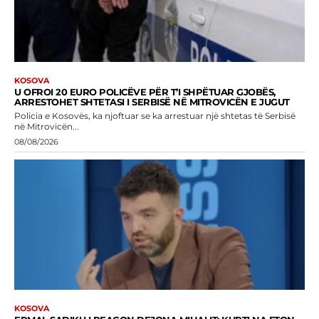
KOSOVA
U OFROI 20 EURO POLICËVE PËR T’I SHPËTUAR GJOBËS,
ARRESTOHET SHTETASI I SERBISË NË MITROVICËN E JUGUT
Policia e Kosovës, ka njoftuar se ka arrestuar një shtetas të Serbisë
në Mitrovicën...
08/08/2026
KOSOVA